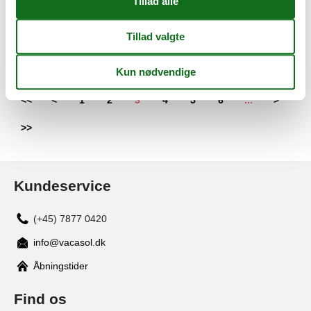
Sommerhus - 6 personer - Lærkelundsvej - Øer - 8400 - Ebeltoft
Emne nr.:
045-159055
6 personer
<<
<
1
2
3
4
5
6
...
>
>>
Kundeservice
(+45) 7877 0420
info@vacasol.dk
Åbningstider
Find os