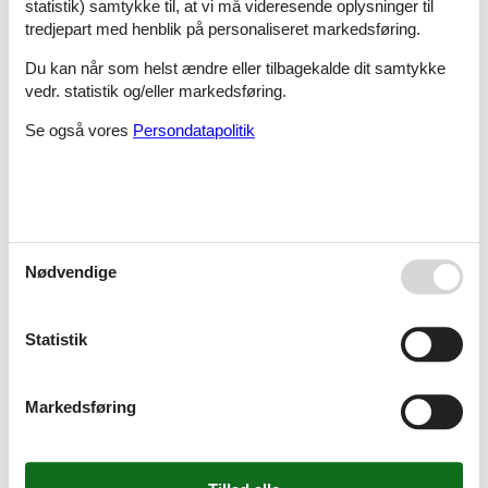
statistik) samtykke til, at vi må videresende oplysninger til
tredjepart med henblik på personaliseret markedsføring.
Du kan når som helst ændre eller tilbagekalde dit samtykke
Sommerhus - 6 personer - Øerkrogvejen 2, lejl. - Øer - 8400 - Ebeltoft
vedr. statistik og/eller markedsføring.
Emne nr.:
045-795297
Se også vores
Persondatapolitik
6 personer
Sommerhus - 6 personer - Gåsehagevej - Øer - 8400 - Djursland (Mols)
Emne nr.:
090-65985
Nødvendige
6 personer
Statistik
Sommerhus - 5 personer - Øer Maritime Ferieby - Øer - 8400 - Ebeltoft
Emne nr.:
130-D04164
Markedsføring
5 personer