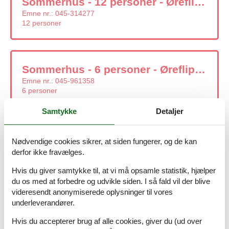
Sommerhus - 12 personer - Øreflippen - Øer - 8400 - Ebeltoft
Emne nr.:
045-314277
12 personer
Sommerhus - 6 personer - Øreflippen 45 A - Øer - 8400 - Ebeltoft
Emne nr.:
045-961358
6 personer
Samtykke
Detaljer
Sommerhus - 5 personer - Øer Maritime Ferieby - Øer - 8400 - Ebeltoft
Nødvendige cookies sikrer, at siden fungerer, og de kan
Emne nr.:
130-D04269
derfor ikke fravælges.
5 personer
Hvis du giver samtykke til, at vi må opsamle statistik, hjælper
du os med at forbedre og udvikle siden. I så fald vil der blive
videresendt anonymiserede oplysninger til vores
underleverandører.
Sommerhus - 8 personer - Uglevej - Øer - 8400 - Ebeltoft
Emne nr.:
048-84197
Hvis du accepterer brug af alle cookies, giver du (ud over
8 personer