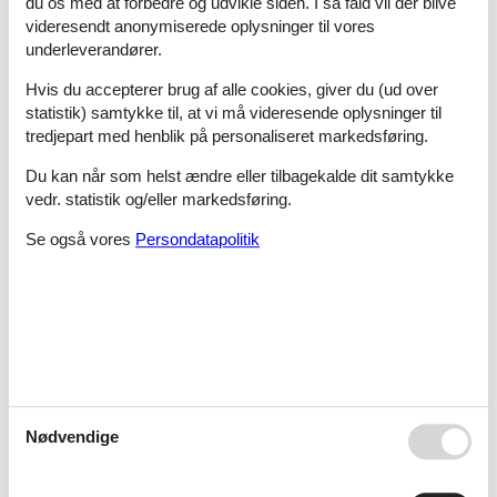
du os med at forbedre og udvikle siden. I så fald vil der blive
Ørbæk
videresendt anonymiserede oplysninger til vores
underleverandører.
Hvis du accepterer brug af alle cookies, giver du (ud over
Ørding
statistik) samtykke til, at vi må videresende oplysninger til
tredjepart med henblik på personaliseret markedsføring.
Du kan når som helst ændre eller tilbagekalde dit samtykke
Ørding Strand/Mors
vedr. statistik og/eller markedsføring.
Se også vores
Persondatapolitik
Ørsted
Øsløs
Nødvendige
Østbirk