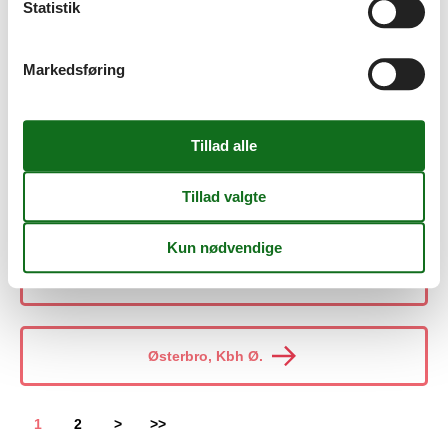
Statistik
Øster Assels
Markedsføring
Øster Hurup
Øster Lyng
Øster Ulslev
Østerbro, Kbh Ø.
1
2
>
>>