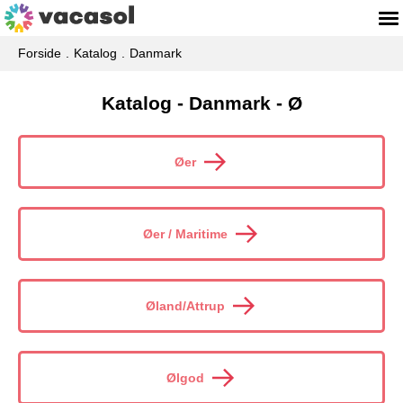
Forside
Katalog
Danmark
Katalog - Danmark - Ø
Øer
Øer / Maritime
Øland/Attrup
Ølgod