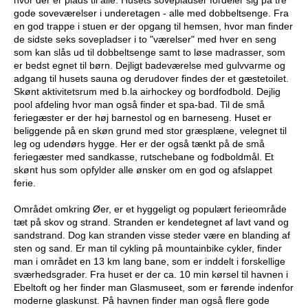
gode soveværelser i underetagen - alle med dobbeltsenge. Fra
en god trappe i stuen er der opgang til hemsen, hvor man finder
de sidste seks sovepladser i to "værelser" med hver en seng
som kan slås ud til dobbeltsenge samt to løse madrasser, som
er bedst egnet til børn. Dejligt badeværelse med gulvvarme og
adgang til husets sauna og derudover findes der et gæstetoilet.
Skønt aktivitetsrum med b.la airhockey og bordfodbold. Dejlig
pool afdeling hvor man også finder et spa-bad. Til de små
feriegæster er der høj barnestol og en barneseng. Huset er
beliggende på en skøn grund med stor græsplæne, velegnet til
leg og udendørs hygge. Her er der også tænkt på de små
feriegæster med sandkasse, rutschebane og fodboldmål. Et
skønt hus som opfylder alle ønsker om en god og afslappet
ferie.
Området omkring Øer, er et hyggeligt og populært ferieområde
tæt på skov og strand. Stranden er kendetegnet af lavt vand og
sandstrand. Dog kan stranden visse steder være en blanding af
sten og sand. Er man til cykling på mountainbike cykler, finder
man i området en 13 km lang bane, som er inddelt i forskellige
sværhedsgrader. Fra huset er der ca. 10 min kørsel til havnen i
Ebeltoft og her finder man Glasmuseet, som er førende indenfor
moderne glaskunst. På havnen finder man også flere gode