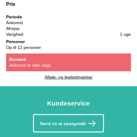
Pris
Periode
Ankomst
Afrejse
Varighed
1 uge
Personer
Op til 12 personer
Bemærk
Ankomst er ikke valgt.
Aftale- og lejebetingelser
Kundeservice
Send os et spørgsmål