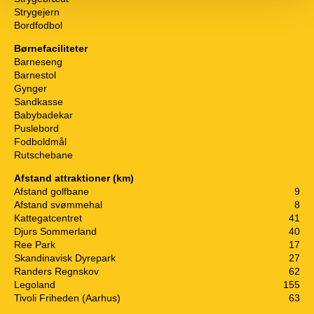
Strygejern
Bordfodbol
Børnefaciliteter
Barneseng
Barnestol
Gynger
Sandkasse
Babybadekar
Puslebord
Fodboldmål
Rutschebane
Afstand attraktioner (km)
Afstand golfbane
9
Afstand svømmehal
8
Kattegatcentret
41
Djurs Sommerland
40
Ree Park
17
Skandinavisk Dyrepark
27
Randers Regnskov
62
Legoland
155
Tivoli Friheden (Aarhus)
63