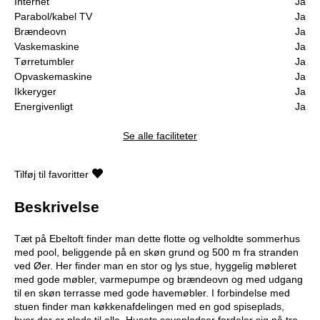
Internet
Ja
Parabol/kabel TV
Ja
Brændeovn
Ja
Vaskemaskine
Ja
Tørretumbler
Ja
Opvaskemaskine
Ja
Ikkeryger
Ja
Energivenligt
Ja
Se alle faciliteter
Tilføj til favoritter
Beskrivelse
Tæt på Ebeltoft finder man dette flotte og velholdte sommerhus
med pool, beliggende på en skøn grund og 500 m fra stranden
ved Øer. Her finder man en stor og lys stue, hyggelig møbleret
med gode møbler, varmepumpe og brændeovn og med udgang
til en skøn terrasse med gode havemøbler. I forbindelse med
stuen finder man køkkenafdelingen med en god spiseplads,
hvor der er plads til alle. Husets sovepladser fordeler sig på tre