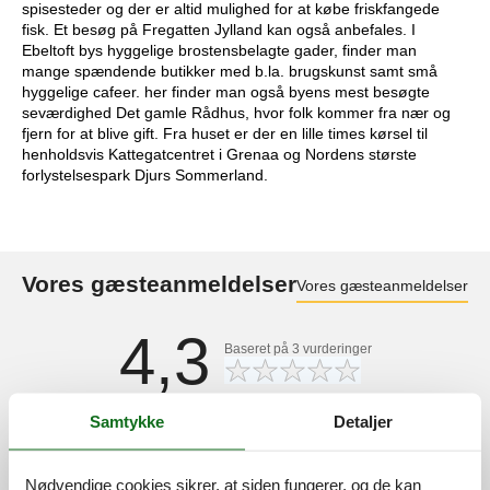
spisesteder og der er altid mulighed for at købe friskfangede
fisk. Et besøg på Fregatten Jylland kan også anbefales. I
Ebeltoft bys hyggelige brostensbelagte gader, finder man
mange spændende butikker med b.la. brugskunst samt små
hyggelige cafeer. her finder man også byens mest besøgte
seværdighed Det gamle Rådhus, hvor folk kommer fra nær og
fjern for at blive gift. Fra huset er der en lille times kørsel til
henholdsvis Kattegatcentret i Grenaa og Nordens største
forlystelsespark Djurs Sommerland.
Vores gæsteanmeldelser
Vores gæsteanmeldelser
4,3
Baseret på
3
vurderinger
Sidste vurdering fra d. 12-07-2026
Samtykke
Detaljer
5
(1)
4
(2)
3
Nødvendige cookies sikrer, at siden fungerer, og de kan
(0)