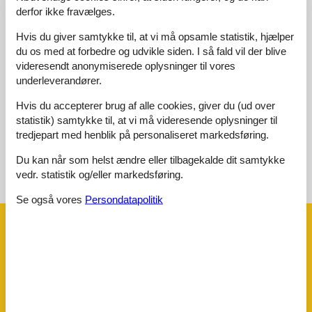
2
(0)
derfor ikke fravælges.
1
(0)
Hvis du giver samtykke til, at vi må opsamle statistik, hjælper
Kommentarer
du os med at forbedre og udvikle siden. I så fald vil der blive
1 vurdering har kommentar på dansk.
videresendt anonymiserede oplysninger til vores
underleverandører.
7
1
0
4
voksne
2025 oktober
barn
husdyr
overnat
Hvis du accepterer brug af alle cookies, giver du (ud over
Fin bolig , gode senge, fint område Gode senge. Manglende
statistik) samtykke til, at vi må videresende oplysninger til
vejledning i brug af pool, spa og gulvvarme
tredjepart med henblik på personaliseret markedsføring.
Du kan når som helst ændre eller tilbagekalde dit samtykke
vedr. statistik og/eller markedsføring.
Se nabo emner
Se solens gang om emnet
😎
Se også vores
Persondatapolitik
Faciliteter
Badeværelse
Badeværelse (antal)
2
Sauna
Gennemløbsspa