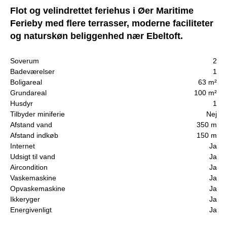
Flot og velindrettet feriehus i Øer Maritime
Ferieby med flere terrasser, moderne faciliteter
og naturskøn beliggenhed nær Ebeltoft.
Soverum
2
Badeværelser
1
Boligareal
63 m²
Grundareal
100 m²
Husdyr
1
Tilbyder miniferie
Nej
Afstand vand
350 m
Afstand indkøb
150 m
Internet
Ja
Udsigt til vand
Ja
Aircondition
Ja
Vaskemaskine
Ja
Opvaskemaskine
Ja
Ikkeryger
Ja
Energivenligt
Ja