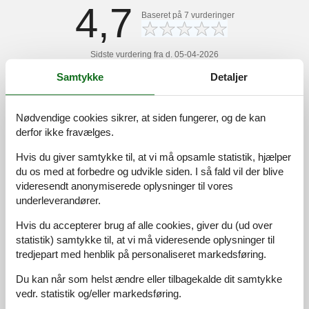
4,7
Baseret på
7
vurderinger
Sidste vurdering fra d. 05-04-2026
Samtykke
Detaljer
5
(5)
4
(2)
3
(0)
2
(0)
Nødvendige cookies sikrer, at siden fungerer, og de kan
1
(0)
derfor ikke fravælges.
Kommentarer
3 vurderinger har kommentarer på dansk.
Hvis du giver samtykke til, at vi må opsamle statistik, hjælper
du os med at forbedre og udvikle siden. I så fald vil der blive
videresendt anonymiserede oplysninger til vores
4
0
0
7
voksne
2025 august
børn
husdyr
overnat
underleverandører.
Fornuftigt indrettet med 3 forskudte plan og en terrasse ved
indgang med morgensol og to terrasser foran imod
Hvis du accepterer brug af alle cookies, giver du (ud over
havnebassinet med eftermiddags- og aftenssol.
statistik) samtykke til, at vi må videresende oplysninger til
tredjepart med henblik på personaliseret markedsføring.
3
0
0
7
voksne
børn
husdyr
2023 juli
overnat
Du kan når som helst ændre eller tilbagekalde dit samtykke
Lys, dejlig, praktisk, og skøn beliggenhed
vedr. statistik og/eller markedsføring.