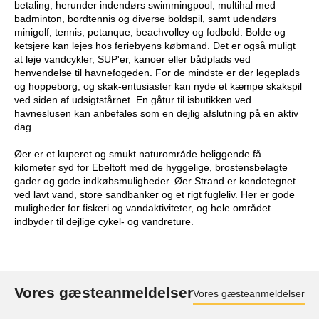
betaling, herunder indendørs swimmingpool, multihal med
badminton, bordtennis og diverse boldspil, samt udendørs
minigolf, tennis, petanque, beachvolley og fodbold. Bolde og
ketsjere kan lejes hos feriebyens købmand. Det er også muligt
at leje vandcykler, SUP'er, kanoer eller bådplads ved
henvendelse til havnefogeden. For de mindste er der legeplads
og hoppeborg, og skak-entusiaster kan nyde et kæmpe skakspil
ved siden af udsigtstårnet. En gåtur til isbutikken ved
havneslusen kan anbefales som en dejlig afslutning på en aktiv
dag.
Øer er et kuperet og smukt naturområde beliggende få
kilometer syd for Ebeltoft med de hyggelige, brostensbelagte
gader og gode indkøbsmuligheder. Øer Strand er kendetegnet
ved lavt vand, store sandbanker og et rigt fugleliv. Her er gode
muligheder for fiskeri og vandaktiviteter, og hele området
indbyder til dejlige cykel- og vandreture.
Vores gæsteanmeldelser
Vores gæsteanmeldelser