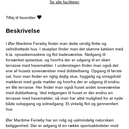
Se alle faciliteter
Tilføj til favoritter
Beskrivelse
I Øer Maritime Ferieby finder man dette utrolig flotte og
velindrettede hus. I stueplan finder man det skønne køkken med
b.la. opvaskemaskine og flot badeværelse. Nedgang til
forsænket spisestue, og hvorfra der er udgang til en skøn
terrasse med havemøbler. I underetagen finder man også det
ene af husets soveværelser med dobbeltseng. Opgang til første
sal, hvor man finder en rigtig dejlig stue, hyggelig og smagsfuld
møbleret med gode møbler og hvorfra der er udgang til endnu
en lille terrasse. Her finder man også huset andet soveværelse
med dobbeltseng. Ved indgangen til huset er der endnu en
terrasse med havemøbler, så man har altid mulighed for at nyde
både solopgang og solnedgang. Et virkelig flot og gennemført
hus.
Øer Maritime Ferieby har en rolig og ualmindelig naturskøn
beliggenhed. Der er adgang til en række sportsaktiviteter mod