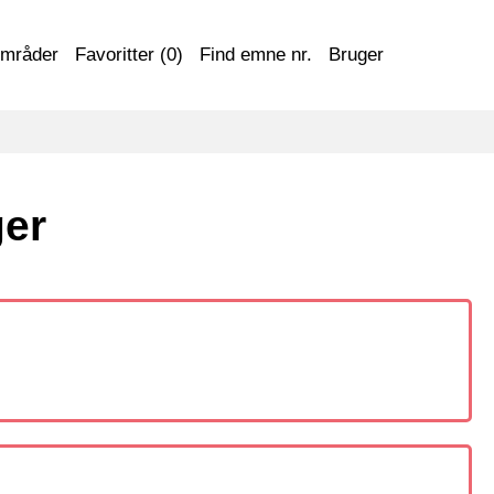
områder
Favoritter (
0
)
Find emne nr.
Bruger
ger