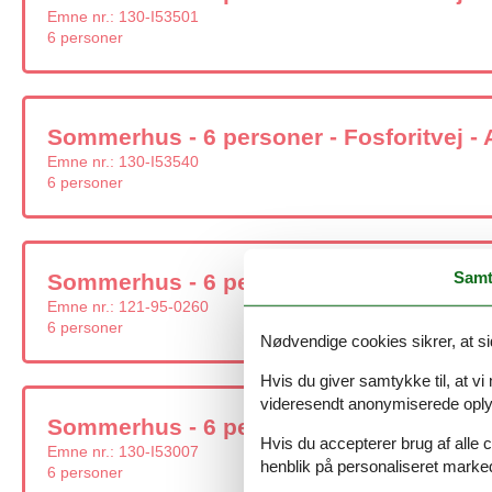
Emne nr.:
130-I53501
6 personer
Sommerhus - 6 personer - Fosforitvej - 
Emne nr.:
130-I53540
6 personer
Samt
Sommerhus - 6 personer - Arnagervej - 
Emne nr.:
121-95-0260
6 personer
Nødvendige cookies sikrer, at si
Hvis du giver samtykke til, at vi
videresendt anonymiserede oplys
Sommerhus - 6 personer - Arnagervej - 
Hvis du accepterer brug af alle c
Emne nr.:
130-I53007
henblik på personaliseret marke
6 personer