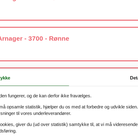
Arnager - 3700 - Rønne
ykke
Det
Arnager - 3700 - Rønne
den fungerer, og de kan derfor ikke fravælges.
 må opsamle statistik, hjælper du os med at forbedre og udvikle siden. I
ninger til vores underleverandører.
Arnager - 3700 - Rønne
ookies, giver du (ud over statistik) samtykke til, at vi må videresende
dsføring.