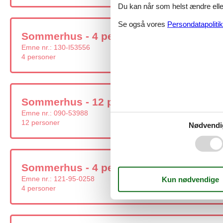
Du kan når som helst ændre eller
Se også vores
Persondatapolitik
Sommerhus - 4 personer - Fosforitvej - 
Emne nr.:
130-I53556
4 personer
Sommerhus - 12 personer - Rønnevej - 
Emne nr.:
090-53988
12 personer
Nødvendi
Sommerhus - 4 personer - Fosforitvej - 
Emne nr.:
121-95-0258
4 personer