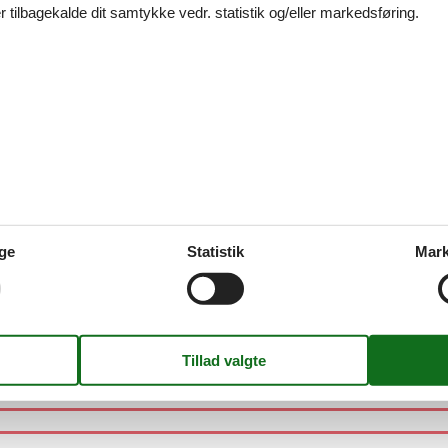
 tilbagekalde dit samtykke vedr. statistik og/eller markedsføring.
Arnager - 3700 - Rønne
Arnager - 3700 - Bornholm
ge
Statistik
Mark
Arnager - 3700 - Rønne