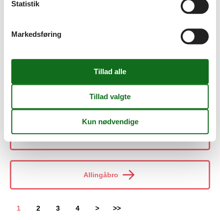
Statistik
Albuen Strand
Markedsføring
Alken
Allinge
Allinge-Sandvig
Allingåbro
1
2
3
4
>
>>