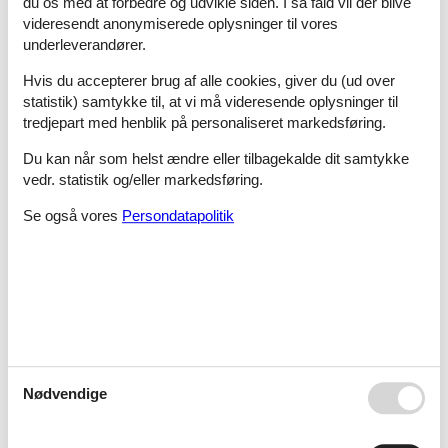
du os med at forbedre og udvikle siden. I så fald vil der blive
Agger Havn Feriecenter
videresendt anonymiserede oplysninger til vores
underleverandører.
Hvis du accepterer brug af alle cookies, giver du (ud over
Agger Strand
statistik) samtykke til, at vi må videresende oplysninger til
tredjepart med henblik på personaliseret markedsføring.
Du kan når som helst ændre eller tilbagekalde dit samtykke
Aggersund
vedr. statistik og/eller markedsføring.
Se også vores
Persondatapolitik
Ahl Strand
Ajstrup Strand
Nødvendige
Ajstrup, Hadsund