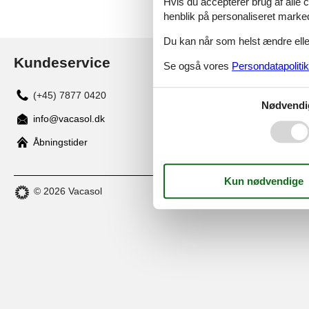
Hvis du accepterer brug af alle c
henblik på personaliseret marke
Du kan når som helst ændre eller
Kundeservice
Se også vores
Persondatapolitik
(+45) 7877 0420
Nødvendi
info@vacasol.dk
Åbningstider
© 2026 Vacasol