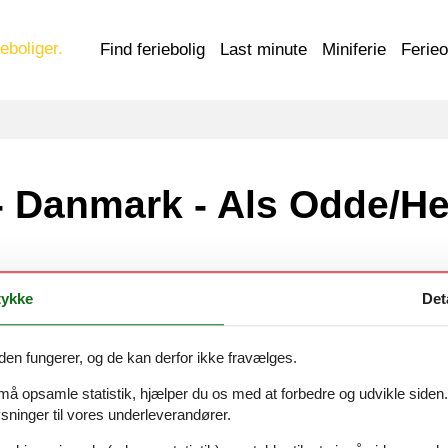
eboliger.
Find feriebolig
Last minute
Miniferie
Ferie
- Danmark - Als Odde/H
ykke
Det
 - Als Odde/Helberskov - 9560 - Hadsund
den fungerer, og de kan derfor ikke fravælges.
 må opsamle statistik, hjælper du os med at forbedre og udvikle siden. I
ninger til vores underleverandører.