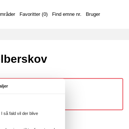
områder
Favoritter (
0
)
Find emne nr.
Bruger
elberskov
aljer
 så fald vil der blive