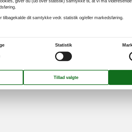
ookies, giver du (ud over statistik) samtykke til, at vi må videresende
dsføring.
 tilbagekalde dit samtykke vedr. statistik og/eller markedsføring.
Find os
Metatravel Deutschland GmbH
ge
Statistik
Mark
Poststraße 33
DE-20354
Hamburg
Tyskland
Momsnr.:
DE312256700