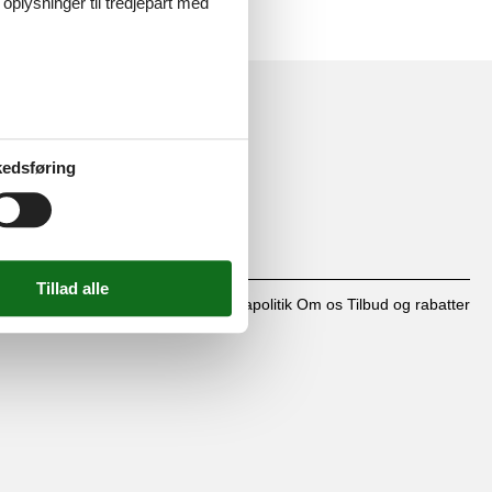
 oplysninger til tredjepart med
Følg os
Facebook
edsføring
os
på
facebook
Kontakt
Cookies
FAQ
Persondatapolitik
Om os
Tilbud og rabatter