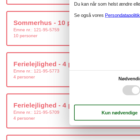
Du kan når som helst ændre eller
Se også vores
Persondatapolitik
Sommerhus - 10 personer - Brunekulvej 4
Emne nr.:
121-95-5759
10 personer
Ferielejlighed - 4 personer - Tejnvej 75 A
Emne nr.:
121-95-5773
4 personer
Nødvendi
Ferielejlighed - 4 personer - Tejnvej 25, l
Emne nr.:
121-95-5709
4 personer