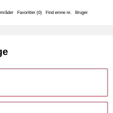
områder
Favoritter (
0
)
Find emne nr.
Bruger
ge