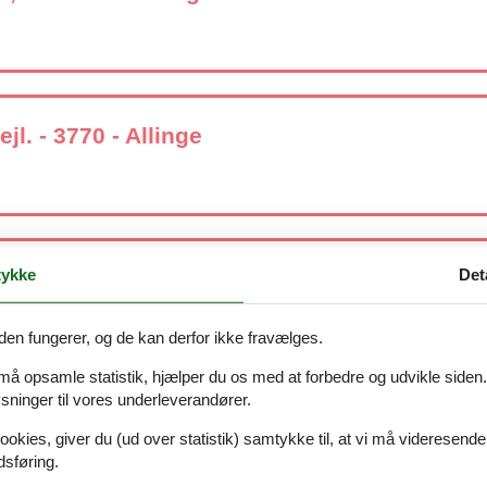
ejl. - 3770 - Allinge
ykke
Det
770 - Allinge
den fungerer, og de kan derfor ikke fravælges.
 må opsamle statistik, hjælper du os med at forbedre og udvikle siden. I
ninger til vores underleverandører.
ejl - 3770 - Allinge
ookies, giver du (ud over statistik) samtykke til, at vi må videresende
dsføring.