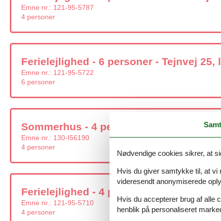
Emne nr.:
121-95-5787
4 personer
Ferielejlighed - 6 personer - Tejnvej 25, l
Emne nr.:
121-95-5722
6 personer
Samt
Sommerhus - 4 personer - Havnegade - 3
Emne nr.:
130-I56190
4 personer
Nødvendige cookies sikrer, at si
Hvis du giver samtykke til, at vi
videresendt anonymiserede oplys
Ferielejlighed - 4 personer - Tejnvej 25, l
Hvis du accepterer brug af alle c
Emne nr.:
121-95-5710
henblik på personaliseret marke
4 personer