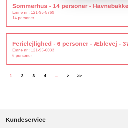
Sommerhus - 14 personer - Havnebakken
Emne nr.:
121-95-5769
14 personer
Ferielejlighed - 6 personer - Æblevej - 3
Emne nr.:
121-95-6033
6 personer
1
2
3
4
...
>
>>
Kundeservice