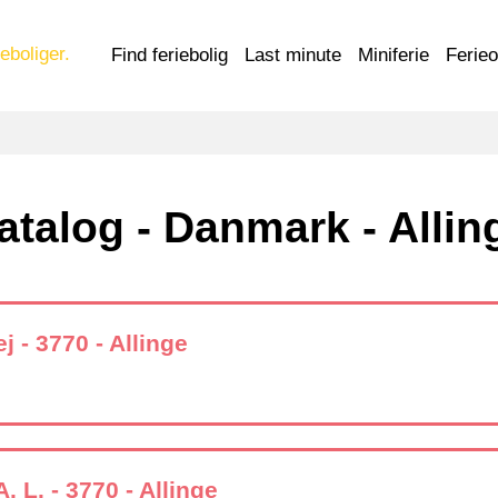
eboliger.
Find feriebolig
Last minute
Miniferie
Ferie
atalog - Danmark - Allin
 - 3770 - Allinge
, L. - 3770 - Allinge