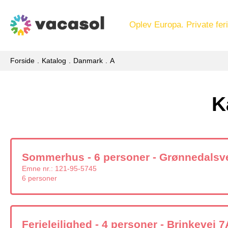
Oplev Europa. Private feri
Forside
Katalog
Danmark
A
K
Sommerhus - 6 personer - Grønnedalsvej
Emne nr.:
121-95-5745
6 personer
Ferielejlighed - 4 personer - Brinkevej 7A