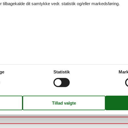
 tilbagekalde dit samtykke vedr. statistik og/eller markedsføring.
 D - 3770 - Allinge
 - 3770 - Allinge
ge
Statistik
Mark
ejl. - 3770 - Allinge