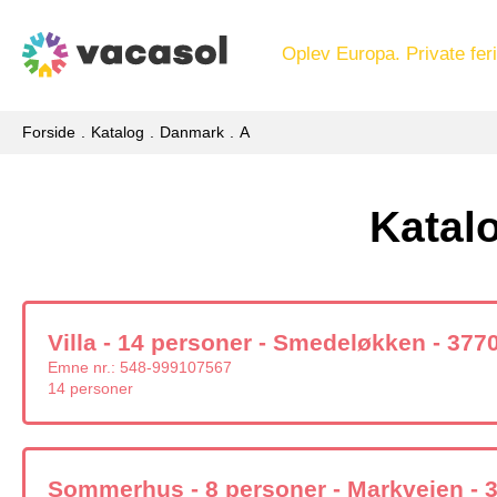
Oplev Europa. Private feri
Forside
Katalog
Danmark
A
Katal
Villa - 14 personer - Smedeløkken - 3770
Emne nr.:
548-999107567
14 personer
Sommerhus - 8 personer - Markvejen - 3