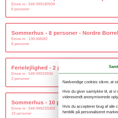
Emne nr.:
548-999180939
8 personer
Sommerhus - 8 personer - Nordre Borrely
Emne nr.:
130-I68082
8 personer
Samt
Ferielejlighed - 2 personer - Strandveje
Emne nr.:
548-99933034
2 personer
Nødvendige cookies sikrer, at si
Hvis du giver samtykke til, at vi
videresendt anonymiserede oplys
Sommerhus - 10 personer - Tejnvej - 377
Hvis du accepterer brug af alle c
Emne nr.:
548-999233303
henblik på personaliseret marke
10 personer