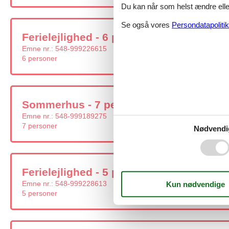
Du kan når som helst ændre eller
Se også vores
Persondatapolitik
Ferielejlighed - 6 personer - Strandveje
Emne nr.:
548-999226615
6 personer
Sommerhus - 7 personer - Tejnvej - 3770
Emne nr.:
548-999189275
7 personer
Nødvendi
Ferielejlighed - 5 personer - Nygade - 3
Emne nr.:
548-999228613
5 personer