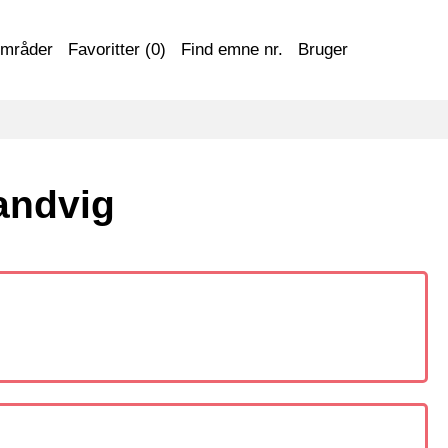
områder
Favoritter (
0
)
Find emne nr.
Bruger
andvig