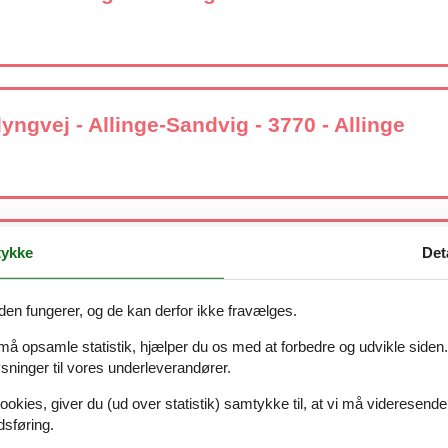
ngvej - Allinge-Sandvig - 3770 - Allinge
ykke
Det
n 52B, - 3770 - Allinge-Sandvig
den fungerer, og de kan derfor ikke fravælges.
 må opsamle statistik, hjælper du os med at forbedre og udvikle siden. I
ninger til vores underleverandører.
0 - Allinge-Sandvig
ookies, giver du (ud over statistik) samtykke til, at vi må videresende
dsføring.