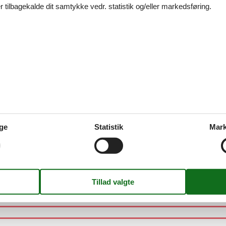
 tilbagekalde dit samtykke vedr. statistik og/eller markedsføring.
n - 3770 - Allinge-Sandvig
 - Allinge-Sandvig
ge
Statistik
Mark
770 - Allinge-Sandvig