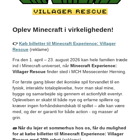
Oplev Minecraft i virkeligheden!
👉
Køb billetter til Minecraft Experience: Villager
Rescue
(reklame)
Fra den 1. april – 23. august 2026 kan hele familien træde
ind i Minecraft-universet, når
Minecraft Experience:
Villager Rescue
finder sted i MCH Messecenter Herning.
For første gang bliver det ikoniske spil forvandlet til en
fysisk, interaktiv totaloplevelse, hvor man skal mine,
bygge og samarbejde sig gennem et actionfyldt eventyr.
Oplevelsen er skabt til både nye og erfarne spillere og
kræver ingen forhåndskendskab til spillet – alle kan være
med, og der er garanti for både action - og masser af
grin.
🧱
Når du lejer et sommerhus hos os, får du mulighed
for at købe billetter til Minecraft Experience: Villager
Rescue med 20% rabat
(reklame).