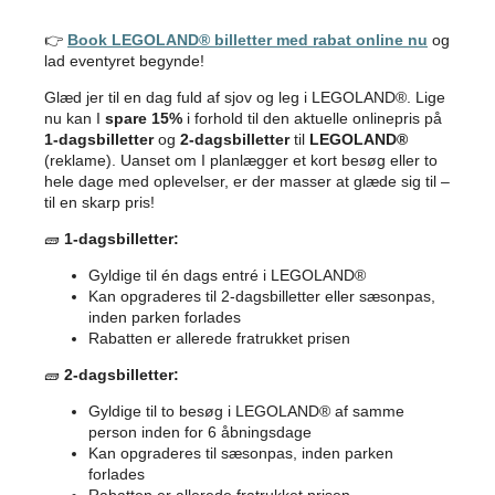
👉
Book LEGOLAND® billetter med rabat online nu
og
lad eventyret begynde!
Glæd jer til en dag fuld af sjov og leg i LEGOLAND®. Lige
nu kan I
spare 15%
i forhold til den aktuelle onlinepris på
1-dagsbilletter
og
2-dagsbilletter
til
LEGOLAND®
(reklame). Uanset om I planlægger et kort besøg eller to
hele dage med oplevelser, er der masser at glæde sig til –
til en skarp pris!
🧱
1-dagsbilletter:
Gyldige til én dags entré i LEGOLAND®
Kan opgraderes til 2-dagsbilletter eller sæsonpas,
inden parken forlades
Rabatten er allerede fratrukket prisen
🧱
2-dagsbilletter:
Gyldige til to besøg i LEGOLAND® af samme
person inden for 6 åbningsdage
Kan opgraderes til sæsonpas, inden parken
forlades
Rabatten er allerede fratrukket prisen