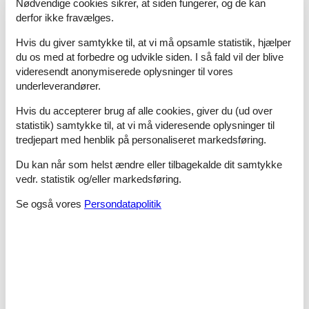
Nødvendige cookies sikrer, at siden fungerer, og de kan
derfor ikke fravælges.
Hvis du giver samtykke til, at vi må opsamle statistik, hjælper
du os med at forbedre og udvikle siden. I så fald vil der blive
videresendt anonymiserede oplysninger til vores
underleverandører.
Hvis du accepterer brug af alle cookies, giver du (ud over
statistik) samtykke til, at vi må videresende oplysninger til
tredjepart med henblik på personaliseret markedsføring.
Du kan når som helst ændre eller tilbagekalde dit samtykke
Strandsurfing mellem Blokhus og
vedr. statistik og/eller markedsføring.
Løkken - en 5-stjernet
Se også vores
Persondatapolitik
naturoplevelse: Få 10% rabat
👉
Book online nu og få 10% rabat
(reklame)
Grønhøj Strand mellem Blokhus og Løkken ligger lige
midt i en af Danmarks skønneste feriedestinationer.
Stranden er helt perfekt til strandsurfing med hele 2,6
kilometer sandstrand at køre på. Det kræver ingen