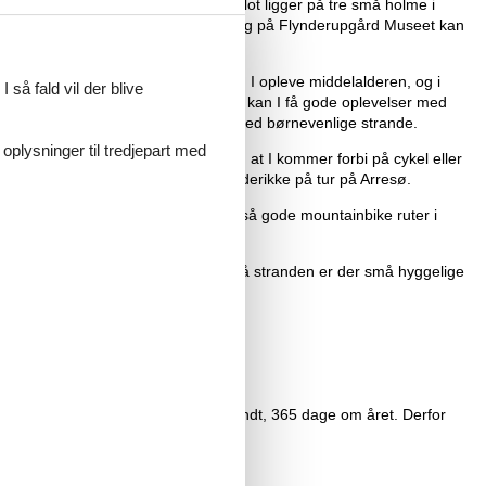
akespeares Hamlet, Frederiksborg Slot ligger på tre små holme i
nem historiske aktiviteter for børn, og på Flynderupgård Museet kan
 børn og voksne. I Esrum Kloster kan I opleve middelalderen, og i
 så fald vil der blive
røre-bassinerne på Hundested Havn kan I få gode oplevelser med
e i de store skove og skønne dage ved børnevenlige strande.
 oplysninger til tredjepart med
d søer og dejlige stier venter på, at I kommer forbi på cykel eller
ler kajak, og I kan tage med M/S Frederikke på tur på Arresø.
skov, der er rig på dyreliv. Der er også gode mountainbike ruter i
n børne- og handicapvenlig strand. På stranden er der små hyggelige
surfing.
land privat til leje her. Døgnet rundt, 365 dage om året. Derfor