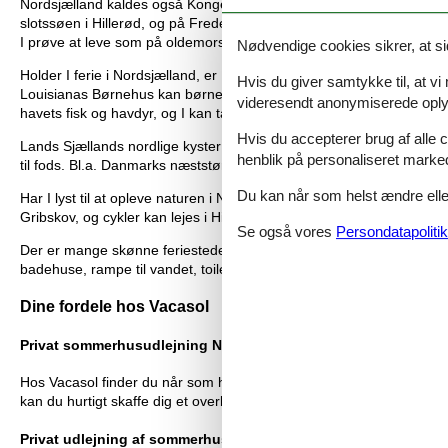
Nordsjælland kaldes også Kongernes Nordsjælland, da tre af Nordeur
slotssøen i Hillerød, og på Fredensborg Slot kan man i juli og aug
I prøve at leve som på oldemors tid.
Nødvendige cookies sikrer, at si
Holder I ferie i Nordsjælland, er I lige midt i historien. De tre ev
Hvis du giver samtykke til, at vi
Louisianas Børnehus kan børnene skabe deres egen kunst, mens de
videresendt anonymiserede oplys
havets fisk og havdyr, og I kan tage på marsvinssafari på Øresund
Hvis du accepterer brug af alle c
Lands Sjællands nordlige kyster ligger skønne ferieområder og famil
henblik på personaliseret marke
til fods. Bl.a. Danmarks næststørste skov, Gribskov. De to største 
Du kan når som helst ændre eller
Har I lyst til at opleve naturen i Nordsjælland til hest eller på cyk
Gribskov, og cykler kan lejes i Hillerød. Er I mere til ture på almindel
Se også vores
Persondatapolitik
Der er mange skønne feriesteder i Nordsjælland. Bl.a. Tisvildeleje
badehuse, rampe til vandet, toiletter og kiosk, og i højsæsonen også 
Dine fordele hos Vacasol
Privat sommerhusudlejning Nordsjælland: Det største udvalg
Hos Vacasol finder du når som helst det største udvalg af sommerhu
kan du hurtigt skaffe dig et overblik over alle mulighederne, og nemt
Privat udlejning af sommerhus Nordsjælland med prisgaranti