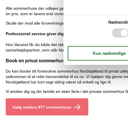
Alle sommerhuse der udlejes gennem Vacasol er dækket ind af vores p
en pris, som er lavere end vores.
Nødvendi
Skulle der mod alle forventninger alligevel forekomme en fejl i vores
Professionel service giver dig tryghed og sikkerhed
Hos Vacasol får du både det største udbud af private sommerhuse Nor
samarbejdspartner, som står klar til at hjælpe. Det er privat som
Book en privat sommerhus Nordsjælland hos Vacasol!
Du kan booke dit foretrukne sommerhus Nordsjælland til privat udlej
velkommen til at rette henvendelse til os os. Vi hjælper dig gerne 
Nordsjælland har kort sagt aldrig været så enkelt og lige til.
Vi ønsker dig og din familie en skøn ferie i det private sommerhus N
Vælg mellem 977 sommerhuse