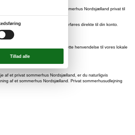
nter, som udlejer dit foretrukne sommerhus Nordsjælland privat til
edsføring
ele forskellen i prisen. Summen overføres direkte til din konto.
ude, har du altid mulighed for at rette henvendelse til vores lokale
je af et privat sommerhus Nordsjælland, er du naturligvis
dlejning af et sommerhus Nordsjælland. Privat sommerhusudlejning