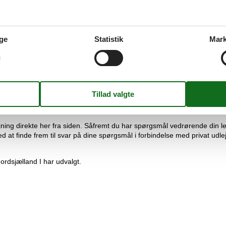
risgaranti. Vi står inde for at der ikke er én eneste af vores konkurre
ge
Statistik
Mark
 kontrol af priserne hos de andre udlejningsbureauer, udbetaler vi dig h
dsjælland til udlejning samt professionel service. Skulle uheldet være 
merhusudlejning sommerhus Nordsjælland med tryghed og sikkerhed.
ning direkte her fra siden. Såfremt du har spørgsmål vedrørende din le
med at finde frem til svar på dine spørgsmål i forbindelse med privat u
ordsjælland I har udvalgt.