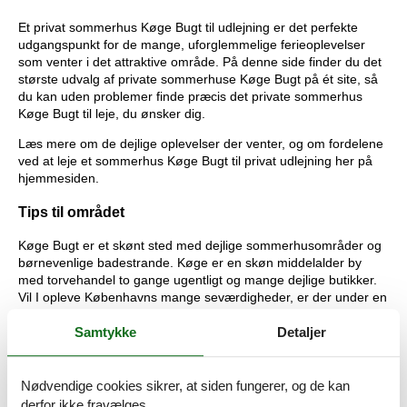
Et privat sommerhus Køge Bugt til udlejning er det perfekte
udgangspunkt for de mange, uforglemmelige ferieoplevelser
som venter i det attraktive område. På denne side finder du det
største udvalg af private sommerhuse Køge Bugt på ét site, så
du kan uden problemer finde præcis det private sommerhus
Køge Bugt til leje, du ønsker dig.
Læs mere om de dejlige oplevelser der venter, og om fordelene
ved at leje et sommerhus Køge Bugt til privat udlejning her på
hjemmesiden.
Tips til området
Køge Bugt er et skønt sted med dejlige sommerhusområder og
børnevenlige badestrande. Køge er en skøn middelalder by
med torvehandel to gange ugentligt og mange dejlige butikker.
Vil I opleve Københavns mange seværdigheder, er der under en
times kørsel dertil.
Samtykke
Detaljer
De fleste sommerhus ved Køge Bugt ligger i det naturskønne
Strøby Egede, hvor der kun er et stensmutslag til vandet.
Stranden her er børnevenlig med godt badevand. Holder I ferie
Nødvendige cookies sikrer, at siden fungerer, og de kan
her, behøver I ingen bil. På cykel kommer I hurtigt til Køge, hvor
derfor ikke fravælges.