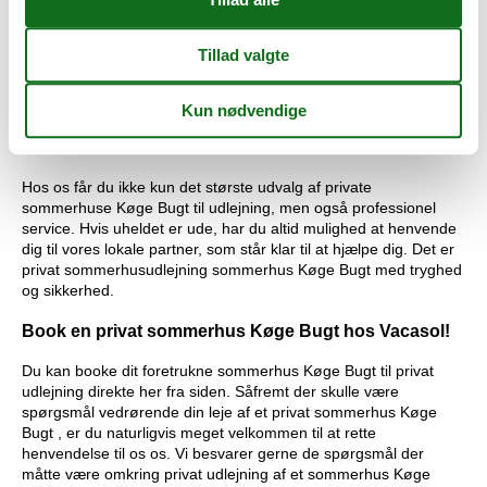
sommerhus Køge Bugt privat til en pris, som er lavere end
vores.
Skulle der på trods af alle forholdsregler alligevel forekomme en
fejl i vores kontrol af konkurrenternes pris, godtgør vi hele
differencen. Summen vil blive overført direkte til din konto.
Professionel service giver dig tryghed og sikkerhed
Hos os får du ikke kun det største udvalg af private
sommerhuse Køge Bugt til udlejning, men også professionel
service. Hvis uheldet er ude, har du altid mulighed at henvende
dig til vores lokale partner, som står klar til at hjælpe dig. Det er
privat sommerhusudlejning sommerhus Køge Bugt med tryghed
og sikkerhed.
Book en privat sommerhus Køge Bugt hos Vacasol!
Du kan booke dit foretrukne sommerhus Køge Bugt til privat
udlejning direkte her fra siden. Såfremt der skulle være
spørgsmål vedrørende din leje af et privat sommerhus Køge
Bugt , er du naturligvis meget velkommen til at rette
henvendelse til os os. Vi besvarer gerne de spørgsmål der
måtte være omkring privat udlejning af et sommerhus Køge