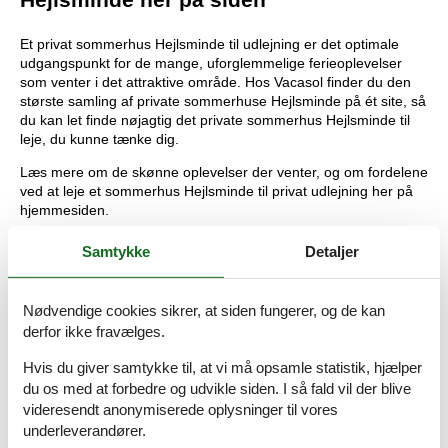
Et privat sommerhus Hejlsminde til udlejning er det optimale
udgangspunkt for de mange, uforglemmelige ferieoplevelser
som venter i det attraktive område. Hos Vacasol finder du den
største samling af private sommerhuse Hejlsminde på ét site, så
du kan let finde nøjagtig det private sommerhus Hejlsminde til
leje, du kunne tænke dig.
Læs mere om de skønne oplevelser der venter, og om fordelene
ved at leje et sommerhus Hejlsminde til privat udlejning her på
hjemmesiden.
Tips til ferieoplevelser i området
Samtykke
Detaljer
Badestrandene ved Hejlsminde er helt i top. Et
kystbeskyttelsesprojekt har hævet kvaliteten yderligere, og det
Nødvendige cookies sikrer, at siden fungerer, og de kan
eftertragtede Blå Flag vejrer her og har gjort det i mange år. Her
derfor ikke fravælges.
er læ og roligt vand.
Hvis du giver samtykke til, at vi må opsamle statistik, hjælper
Vikinge interesserede kan booke en tur med Vikingeskibet Freja
du os med at forbedre og udvikle siden. I så fald vil der blive
Byrding. Det har fast kajplads her hele sommeren. I Jels kan I
videresendt anonymiserede oplysninger til vores
overvære det berømte Jels Vikingespil.
underleverandører.
Vil I være aktive i jeres ferie, er det kuperede terræn et godt sted