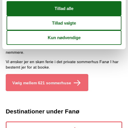
Book en privat sommerhus Fanø hos Vacasol!
Du kan booke dit foretrukne sommerhus Fanø til privat udlejning
direkte her fra portalen. Såfremt du har spørgsmål vedrørende
din leje af et privat sommerhus Fanø, er du selvfølgelig meget
velkommen til at kontakte os. Vi besvarer gerne de spørgsmål
der måtte være omkring privat udlejning af et sommerhus Fanø.
Privat sommerhusudlejning Fanø har helt enkelt aldrig været
nemmere.
Vi ønsker jer en skøn ferie i det private sommerhus Fanø I har
bestemt jer for at booke.
Vælg mellem 621 sommerhuse
Destinationer under Fanø