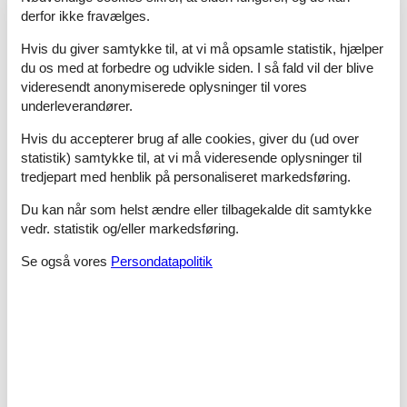
fortæller historier fra de store verdenshave fra dengang, de
derfor ikke fravælges.
store sejlskibe lagde til i Nordby og Sønderho. Ta' jer tid og
oplev den rolige atmosfære, når I færdes på øen.
Hvis du giver samtykke til, at vi må opsamle statistik, hjælper
du os med at forbedre og udvikle siden. I så fald vil der blive
På skovlegepladsen ved Rindby og Sønderho er der sjov og
videresendt anonymiserede oplysninger til vores
aktiviteter for både børn og voksne. Gi' den gas på
underleverandører.
forhindringsbanen, oplev sansepladsen og drag på opdagelse i
Sherwood skoven. Ta' madkurven med og benyt picnicområdets
Hvis du accepterer brug af alle cookies, giver du (ud over
borde/bænke, grill og bålpladser.
statistik) samtykke til, at vi må videresende oplysninger til
tredjepart med henblik på personaliseret markedsføring.
Der sker mange spændende ting på Fanø. Bl.a. den
dansk/japanske dragefestival hver år i juni. Havet ved Fanø er
Du kan når som helst ændre eller tilbagekalde dit samtykke
også ideelt til alle former for surfing, og på stranden ved Rindby
vedr. statistik og/eller markedsføring.
køres i blokarts og kite buggy. Har I ikke selv lyst til at prøve
kræfter med aktiviteterne, er de underholdende at se på.
Se også vores
Persondatapolitik
Dine fordele hos Vacasol
Privat sommerhusudlejning Fanø: Det største udvalg
Hos os finder du når som helst det største udvalg af
sommerhuse, og derfor kan du uden problemer finde et dejligt
sommerhus Fanø privat til leje hos os. 24 timer i døgnet, hele
året rundt. Det danner overblik over de forskellige Fanø og