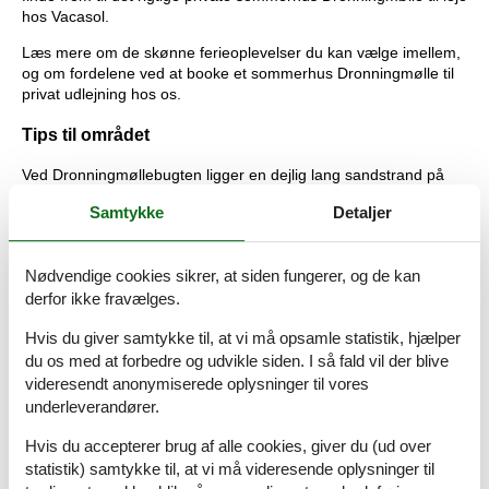
hos Vacasol.
Læs mere om de skønne ferieoplevelser du kan vælge imellem,
og om fordelene ved at booke et sommerhus Dronningmølle til
privat udlejning hos os.
Tips til området
Ved Dronningmøllebugten ligger en dejlig lang sandstrand på
det der kaldes "Den Danske Riviera". En anden børnevenlig
Samtykke
Detaljer
strand ligger ved havnen i Hornbæk, hvor I også finder en skøn
strandlegeplads.
Esrum Kloster & Møllegård har udstillinger, cafe og butik samt
Nødvendige cookies sikrer, at siden fungerer, og de kan
events som f.eks. Esrum Middelalderdage. Attraktionen ligger 8
derfor ikke fravælges.
km syd for Dronningmølle.
Hvis du giver samtykke til, at vi må opsamle statistik, hjælper
Renæssanceslottet Kronborg er helt i særklasse og med på
du os med at forbedre og udvikle siden. I så fald vil der blive
UNESCOs Verdensarvsliste. Børnene har et helt specielle
videresendt anonymiserede oplysninger til vores
legerum, hvor de kan tegne, lege med Lego eller udforske en
underleverandører.
model af Kronborg Slot, mens de voksne med QR koder hører
slottets historie.
Hvis du accepterer brug af alle cookies, giver du (ud over
statistik) samtykke til, at vi må videresende oplysninger til
I Helsingør kan I besøge Danmarks mindste saltvandsakvarium,