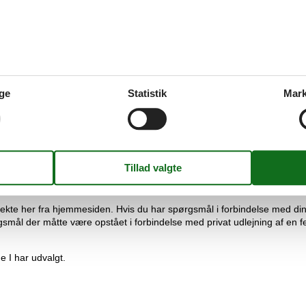
de frem til den helt rigtige feriebolig Sverige privat til leje.
i. Vi garanterer at der ikke er én eneste af vores konkurrenter, som udle
ge
Statistik
Mark
er vi hele forskellen i prisen. Beløbet overføres direkte til din konto.
verige til udlejning, men også professionel service. Hvis uheldet er ude, 
g Sverige med tryghed og sikkerhed.
irekte her fra hjemmesiden. Hvis du har spørgsmål i forbindelse med din l
gsmål der måtte være opstået i forbindelse med privat udlejning af en fe
ge I har udvalgt.