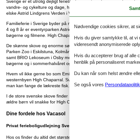
Sverige er et utrolig dejligt ferieland, uanset om I er ene voksne,
vandre- og cykelture og dage, hvor I bader og fisker. Vandet i Vätter
Samt
elske Astrid Lindgrens Verden i Vimmerby, de lidt større vil kaste 
Familieferie i Sverige byder på masser af dejlige naturoplevelser o
Nødvendige cookies sikrer, at si
4 og 8 år er eventyrparken Astrid Lindgrens Verden i Vimmerby i Smål
bøgerne og filmene. High Chaparral er en flot westernby og oplev
Hvis du giver samtykke til, at vi
videresendt anonymiserede oplys
De skønne skove og enorme søer er kendetegnet for naturen i Sverige
Parken Zoo i Eskilstuna, Kolmården, der ligger sydvest for Stockh
Hvis du accepterer brug af alle c
samt BRIO Lekoseum i Osby med både Märklin, BRIO og Barbiedukke ud
henblik på personaliseret marke
bøgerne og i sommerhalvåret også levende teater med de elskede 
Du kan når som helst ændre eller
Hvem vil ikke gerne bo som Emil fra Lønneberg - blot uden at komm
westernbyen High Chaparral. Sverige har rigtig meget at tilbyde s
Se også vores
Persondatapolitik
man kan fange de lækreste fisk. Om vinteren har Sverige også perfek
I de store svenske skove finder I de hyggeligste sommerhuse, de re
ældre børn vil snakke for High Chaparral og Isaberg Tree Top Adv
Dine fordele hos Vacasol
Privat ferieboligudlejning Sverige: Det største udvalg
Hos os finder du altid det største udvalg af feriehuse og feriebolige