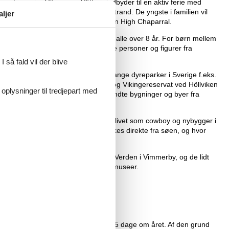
pe store søer Vänern og Vättern indbyder til en aktiv ferie med
sydlige ende er der en dejlig sandstrand. De yngste i familien vil
aljer
 de mange dyreparker og Wild West byen High Chaparral.
yder på oplevelser i trætoppene for alle over 8 år. For børn mellem
 et levende teater med alle de kendte personer og figurer fra
 så fald vil der blive
 familievenlige attraktioner. Der mange dyreparker i Sverige f.eks.
 museer, bl.a. Fotevikens Museum og Vikingereservat ved Höllviken
 oplysninger til tredjepart med
erden i Vimmerby. Her er alle de kendte bygninger og byer fra
r? For ikke at snakke om at opleve livet som cowboy og nybygger i
 med vand så rent, at det kan drikkes direkte fra søen, og hvor
uden om at besøge Astrid Lindgrens Verden i Vimmerby, og de lidt
iges mange dyreparker og spændende museer.
eje her på siden. Dag ud og dag ind, 365 dage om året. Af den grund