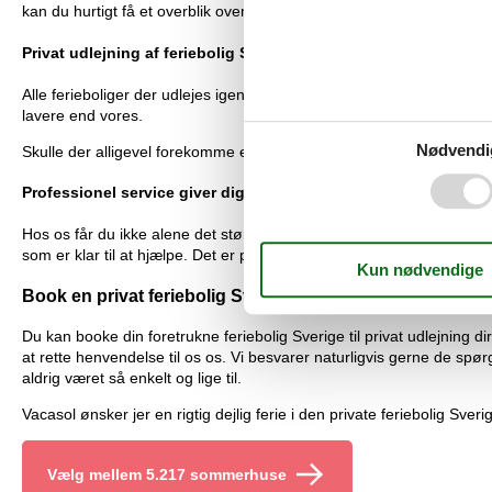
kan du hurtigt få et overblik over alle mulighederne, og på ingen tid fin
Privat udlejning af feriebolig Sverige med prisgaranti
Alle ferieboliger der udlejes igennem os falder under vores prisgarant
lavere end vores.
Nødvendi
Skulle der alligevel forekomme en smutter i vores priskontrol, udbetal
Professionel service giver dig tryghed og sikkerhed
Hos os får du ikke alene det største udvalg af private ferieboliger S
som er klar til at hjælpe. Det er privat ferieboligudlejning ferieboli
Book en privat feriebolig Sverige hos Vacasol!
Du kan booke din foretrukne feriebolig Sverige til privat udlejning d
at rette henvendelse til os os. Vi besvarer naturligvis gerne de spør
aldrig været så enkelt og lige til.
Vacasol ønsker jer en rigtig dejlig ferie i den private feriebolig Sveri
Vælg mellem 5.217 sommerhuse