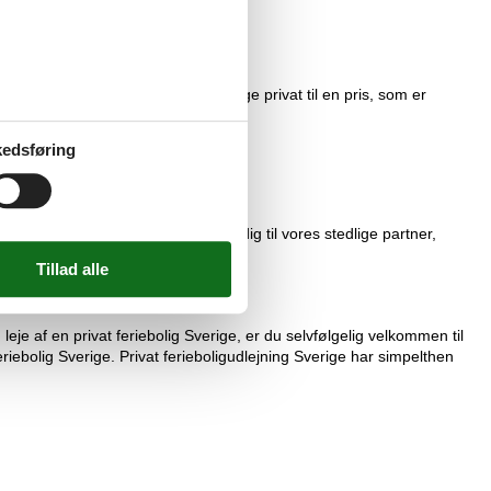
jer din foretrukne feriebolig Sverige privat til en pris, som er
edsføring
har du altid mulighed at henvende dig til vores stedlige partner,
eje af en privat feriebolig Sverige, er du selvfølgelig velkommen til
riebolig Sverige. Privat ferieboligudlejning Sverige har simpelthen