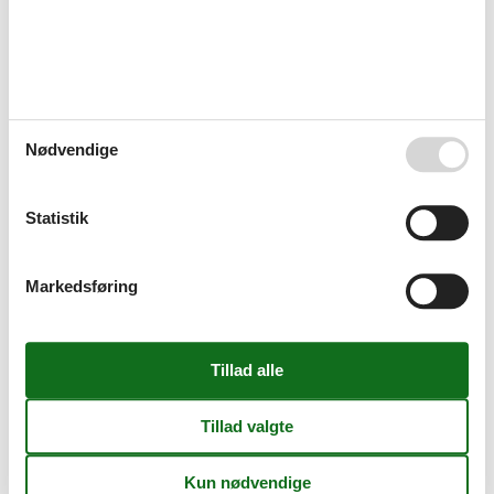
Hos Vacasol finder du altid det største udvalg af feriehuse og
ferieboliger, og derfor kan du uden problemer finde din feriebolig
Salzburgerland privat til leje her på siden. Alle døgnets 24 timer,
365 dage om året. Når du lejer en feriebolig Salzburgerland
privat gennem os får du altid de fleste private ferieboliger
Salzburgerland at vælge mellem, markedets laveste pris samt
professionel service og sikkerhed.
Nødvendige
Privat udlejning af feriebolig Salzburgerland med
prisgaranti
Statistik
Når du har udvalgt den private feriebolig Salzburgerland til
udlejning, som skal danne rammen om familiens ferie, kan du så
let som ingenting leje den online. Du vil automatisk være dækket
Markedsføring
under Vacasols prisgaranti. Det betyder simpelthen at vi
garanterer dig, at der ikke er ét eneste udlejningsbureau, som
udlejer din foretrukne feriebolig Salzburgerland privat til en pris,
som er lavere end den, du finder hos os.
Hvis der en sjælden gang sker en fejl i vores overvågning af
konkurrenternes pris, godtgør vi hele forskellen i prisen.
Pengene vil blive indsat direkte på din konto.
Professionel service giver dig tryghed og sikkerhed