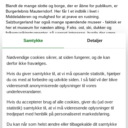
Blandt de mange slotte og borge, der er åbne for publikum, er
Burgerlebnis Mauterndorf. Her får I et indblik i livet i
Middelalderen og mulighed for at prøve en rustning.
Salzburgerland har også mange spændende museer - faktisk er
her et museum for næsten alting. F.eks. ost, ski, dukker og
folkemusikinstrumenter, så uanset interesse, burde der være
noget for enhver. Har I en guldgraver gemt i jer, kan I prøve at
Samtykke
Detaljer
vaske guld ved Heimalm, der er en af stationerne på vej op med
Rauriser Hochalmbahnen. I Salzburgerland er der bjergbaner i
alle afskygninger - f.eks. slæderutsjebaner, hvor I selv styrer
Nødvendige cookies sikrer, at siden fungerer, og de kan
farten og vildskaben.
derfor ikke fravælges.
Kan I li' at se det hele sådan lidt fra oven, vil I elske en tur i en af
Hvis du giver samtykke til, at vi må opsamle statistik, hjælper
områdets bjergbaner. Rausiner Hochalmbahnen har
du os med at forbedre og udvikle siden. I så fald vil der blive
komfortable kabine, så man i fred og ro kan nyde udsigten på
videresendt anonymiserede oplysninger til vores
turen. Trænger børnene til at give den gas, er et besøg
i FANTASIANA Erlebnispark Straßwalchen en god ide. Her er
underleverandører.
mere end 50 attraktioner, shows og landets første 4D biograf.
Hvis du accepterer brug af alle cookies, giver du (ud over
Slæderutsjebaner er unikke for Østrig. Banerne kan virke vilde,
men sikkerheden er i top, og I styrer selv farten.
statistik) samtykke til, at vi må videresende oplysninger til
tredjepart med henblik på personaliseret markedsføring.
Salzburgerland har museer for enhver smag og interesse. Er
det ost, dukker, folkemusikinstrumenter eller jernbaner, I finder
Du kan når som helst ændre eller tilbagekalde dit samtykke
interessante, ja så findes det her. I kan også opleve livet i