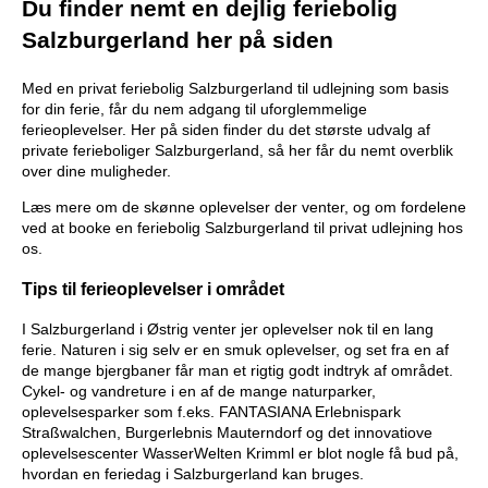
Du finder nemt en dejlig feriebolig
Salzburgerland her på siden
Med en privat feriebolig Salzburgerland til udlejning som basis
for din ferie, får du nem adgang til uforglemmelige
ferieoplevelser. Her på siden finder du det største udvalg af
private ferieboliger Salzburgerland, så her får du nemt overblik
over dine muligheder.
Læs mere om de skønne oplevelser der venter, og om fordelene
ved at booke en feriebolig Salzburgerland til privat udlejning hos
os.
Tips til ferieoplevelser i området
I Salzburgerland i Østrig venter jer oplevelser nok til en lang
ferie. Naturen i sig selv er en smuk oplevelser, og set fra en af
de mange bjergbaner får man et rigtig godt indtryk af området.
Cykel- og vandreture i en af de mange naturparker,
oplevelsesparker som f.eks. FANTASIANA Erlebnispark
Straßwalchen, Burgerlebnis Mauterndorf og det innovatiove
oplevelsescenter WasserWelten Krimml er blot nogle få bud på,
hvordan en feriedag i Salzburgerland kan bruges.