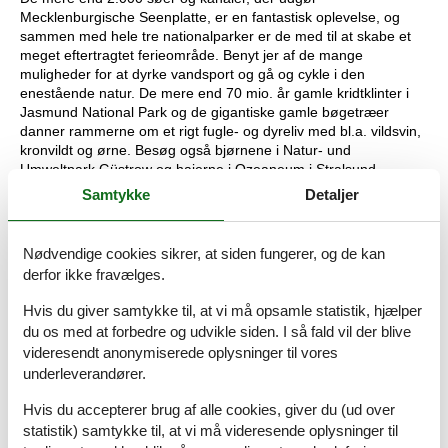
Mecklenburgische Seenplatte, er en fantastisk oplevelse, og
sammen med hele tre nationalparker er de med til at skabe et
meget eftertragtet ferieområde. Benyt jer af de mange
muligheder for at dyrke vandsport og gå og cykle i den
enestående natur. De mere end 70 mio. år gamle kridtklinter i
Jasmund National Park og de gigantiske gamle bøgetræer
danner rammerne om et rigt fugle- og dyreliv med bl.a. vildsvin,
kronvildt og ørne. Besøg også bjørnene i Natur- und
Umweltpark Güstrow og hajerne i Ozeaneum i Stralsund.
Samtykke
Detaljer
Mecklenburg-Vorpommern har alt det, der skal til en perfekt
ferie. Mere end 2.000 søer og kanaler, skønne badestrande ved
Østersøen og 70 mio. år gamle kridtklinter i Jasmund National
Nødvendige cookies sikrer, at siden fungerer, og de kan
Park, skove og zoologiske haver samt akvarier med vilde dyr, og
derfor ikke fravælges.
masser af kultur og action. Hansestad Wismar er en smuk og
unik gammel by, som er optaget på UNESCOs Verdensarvsliste.
Hvis du giver samtykke til, at vi må opsamle statistik, hjælper
Et andet skønt bekendtskab er hansestad og skibsfartsbyen
du os med at forbedre og udvikle siden. I så fald vil der blive
Rostock. Begge byer har oplevelser for hele familien. Tager I til
videresendt anonymiserede oplysninger til vores
Rügen, finder I en helt ø fuld af oplevelser. Her kan I køre på
underleverandører.
sommerkælkebakken, langs kysten med det hyggelige tog
Rasender Roland, besøge en stenalderlandsby og
Hvis du accepterer brug af alle cookies, giver du (ud over
Dinosaurierland Rügen.
statistik) samtykke til, at vi må videresende oplysninger til
Rügen er en del af det herlige feriested Mecklenburg-