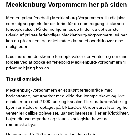
Mecklenburg-Vorpommern her på siden
Med en privat feriebolig Mecklenburg-Vorpommern til udlejning
som udgangspunkt for din ferie, får du nem adgang til skønne
ferieoplevelser. På denne hjemmeside finder du det største
udvalg af private ferieboliger Mecklenburg-Vorpommern, så her
kan du på en nem og enkel måde danne et overblik over dine
muligheder.
Læs mere om de skønne ferieoplevelser der venter, og om dine
fordele ved at booke en feriebolig Mecklenburg-Vorpommern til
privat udlejning hos os.
Tips til området
Mecklenburg-Vorpommern er et skønt ferieområde med
badestrande, naturparker med vilde dyr, kæmpe skove og ikke
mindst mere end 2.000 søer og kanaler. Flere naturområder og
byer i området er optaget på UNESCOs Verdensarvsliste, og her
venter jer dejlige oplevelser, uanset interesse. Her er Kridtklinter,
hajer, dinosauerparker og slotte - zoologiske haver og
romantiske byer.
De mere end 2.000 søer og kanaler, der udgør