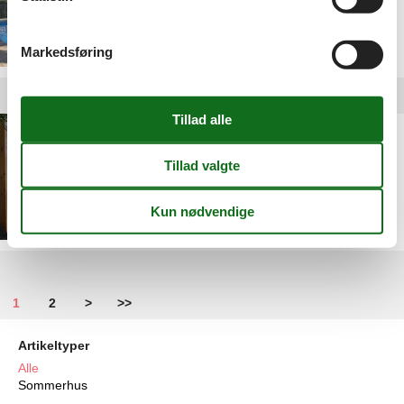
Markedsføring
Privat feriebolig ved
Costa Blanca
1
2
>
>>
Artikeltyper
Alle
Sommerhus