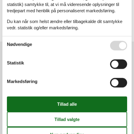
Sommerhus
statistik) samtykke til, at vi må videresende oplysninger til
tredjepart med henblik på personaliseret markedsføring.
Geografier
Du kan når som helst ændre eller tilbagekalde dit samtykke
Alle
vedr. statistik og/eller markedsføring.
Belgien
Se også vores
Persondatapolitik
Nødvendige
Kundeservice
Statistik
(+45) 7877 0420
info@vacasol.dk
Markedsføring
Åbningstider
Find os
Metatravel Deutschland GmbH
Poststraße 33
DE-20354
Hamburg
Tyskland