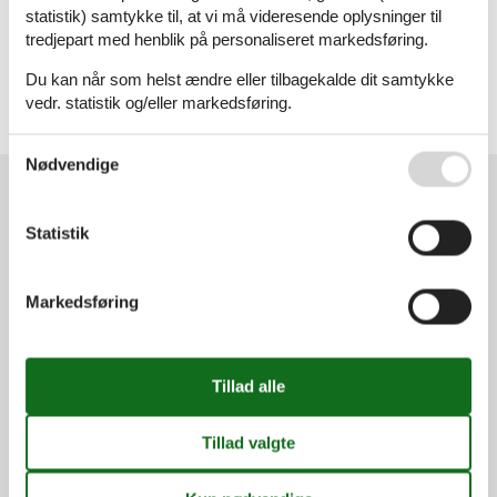
Sommerhus
statistik) samtykke til, at vi må videresende oplysninger til
tredjepart med henblik på personaliseret markedsføring.
Geografier
Du kan når som helst ændre eller tilbagekalde dit samtykke
Alle
vedr. statistik og/eller markedsføring.
Irland
Se også vores
Persondatapolitik
Nødvendige
Kundeservice
Statistik
(+45) 7877 0420
info@vacasol.dk
Markedsføring
Åbningstider
Find os
Metatravel Deutschland GmbH
Poststraße 33
DE-20354
Hamburg
Tyskland