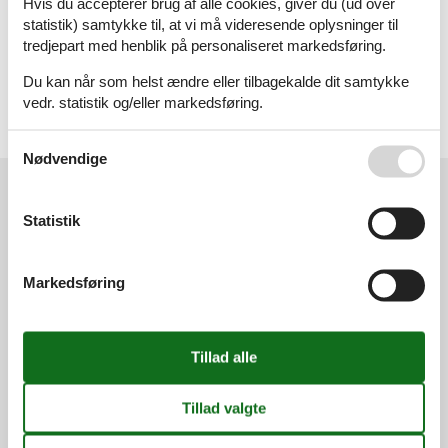
Hvis du accepterer brug af alle cookies, giver du (ud over
Sommerhus
statistik) samtykke til, at vi må videresende oplysninger til
tredjepart med henblik på personaliseret markedsføring.
Geografier
Du kan når som helst ændre eller tilbagekalde dit samtykke
Alle
vedr. statistik og/eller markedsføring.
Tyskland
Brandenburg
Se også vores
Persondatapolitik
Nødvendige
Kundeservice
Statistik
(+45) 7877 0420
info@vacasol.dk
Markedsføring
Åbningstider
Find os
Metatravel Deutschland GmbH
Poststraße 33
DE-20354
Hamburg