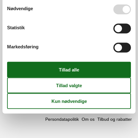
Se også vores
Persondatapolitik
Åbningstider
Nødvendige
Find os
Statistik
Metatravel Deutschland GmbH
Poststraße 33
DE-20354
Hamburg
Markedsføring
Tyskland
Momsnr.:
DE312256700
Følg os
Facebook
os
på
© 2026 Vacasol
Kontakt
Cookies
FAQ
facebook
Persondatapolitik
Om os
Tilbud og rabatter