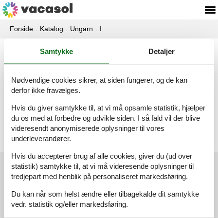
Forside
Katalog
Ungarn
I
Samtykke
Detaljer
Katalog - Ungarn - Ipolydamásd
Nødvendige cookies sikrer, at siden fungerer, og de kan
Sommerhus - 6 personer - 2631 - Ipolydamásd
derfor ikke fravælges.
Emne nr.:
360-HU-2631-01
Hvis du giver samtykke til, at vi må opsamle statistik, hjælper
6 personer
du os med at forbedre og udvikle siden. I så fald vil der blive
videresendt anonymiserede oplysninger til vores
underleverandører.
Hvis du accepterer brug af alle cookies, giver du (ud over
statistik) samtykke til, at vi må videresende oplysninger til
Kundeservice
tredjepart med henblik på personaliseret markedsføring.
(+45) 7877 0420
Du kan når som helst ændre eller tilbagekalde dit samtykke
vedr. statistik og/eller markedsføring.
info@vacasol.dk