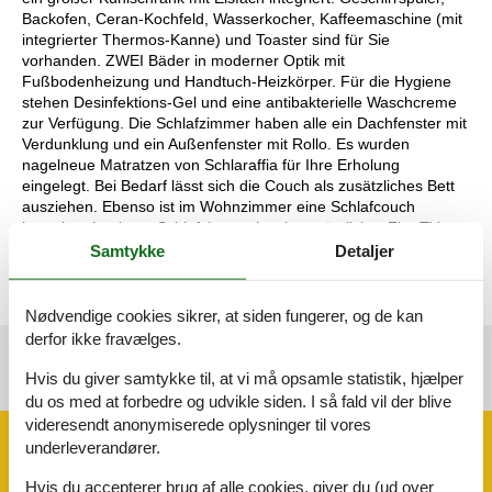
Backofen, Ceran-Kochfeld, Wasserkocher, Kaffeemaschine (mit
integrierter Thermos-Kanne) und Toaster sind für Sie
vorhanden. ZWEI Bäder in moderner Optik mit
Fußbodenheizung und Handtuch-Heizkörper. Für die Hygiene
stehen Desinfektions-Gel und eine antibakterielle Waschcreme
zur Verfügung. Die Schlafzimmer haben alle ein Dachfenster mit
Verdunklung und ein Außenfenster mit Rollo. Es wurden
nagelneue Matratzen von Schlaraffia für Ihre Erholung
eingelegt. Bei Bedarf lässt sich die Couch als zusätzliches Bett
ausziehen. Ebenso ist im Wohnzimmer eine Schlafcouch
integriert. In einem Schlafzimmer ist ein zusätzlicher Flat-TV.
Licens nr.: 510
Samtykke
Detaljer
Nødvendige cookies sikrer, at siden fungerer, og de kan
derfor ikke fravælges.
Hvis du giver samtykke til, at vi må opsamle statistik, hjælper
Se nabo emner
Se solens gang om emnet
😎
du os med at forbedre og udvikle siden. I så fald vil der blive
videresendt anonymiserede oplysninger til vores
Faciliteter
underleverandører.
Hvis du accepterer brug af alle cookies, giver du (ud over