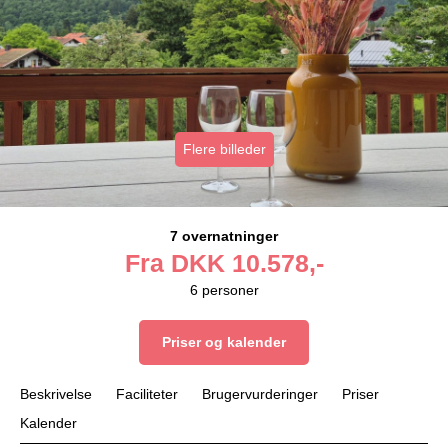
Flere billeder
7 overnatninger
Fra
DKK
10.578,-
6
personer
Priser og kalender
Beskrivelse
Faciliteter
Brugervurderinger
Priser
Kalender