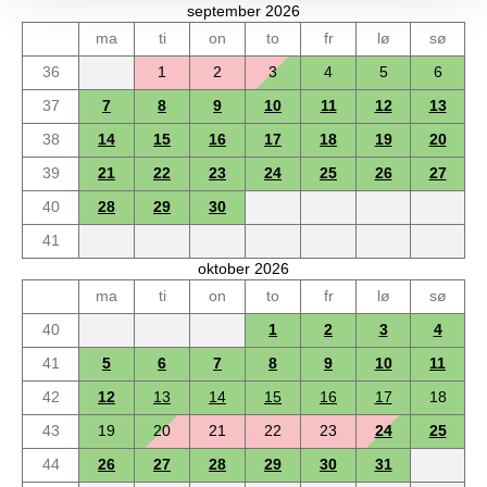
september 2026
ma
ti
on
to
fr
lø
sø
36
1
2
3
4
5
6
37
7
8
9
10
11
12
13
38
14
15
16
17
18
19
20
39
21
22
23
24
25
26
27
40
28
29
30
41
oktober 2026
ma
ti
on
to
fr
lø
sø
40
1
2
3
4
41
5
6
7
8
9
10
11
42
12
13
14
15
16
17
18
43
19
20
21
22
23
24
25
44
26
27
28
29
30
31