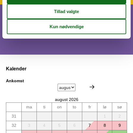
Miniferie
Der er begrænset mulighed for miniferie hele året, typisk uden
for højsæsonen.
Kalender
Ankomst
august 2026
ma
ti
on
to
fr
lø
sø
31
1
2
32
3
4
5
6
7
8
9