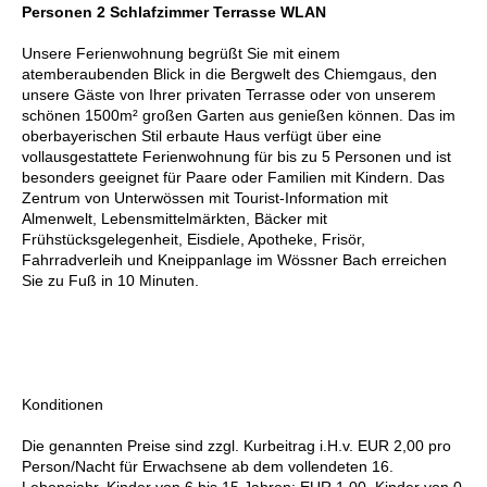
Personen 2 Schlafzimmer Terrasse WLAN
Unsere Ferienwohnung begrüßt Sie mit einem
atemberaubenden Blick in die Bergwelt des Chiemgaus, den
unsere Gäste von Ihrer privaten Terrasse oder von unserem
schönen 1500m² großen Garten aus genießen können. Das im
oberbayerischen Stil erbaute Haus verfügt über eine
vollausgestattete Ferienwohnung für bis zu 5 Personen und ist
besonders geeignet für Paare oder Familien mit Kindern. Das
Zentrum von Unterwössen mit Tourist-Information mit
Almenwelt, Lebensmittelmärkten, Bäcker mit
Frühstücksgelegenheit, Eisdiele, Apotheke, Frisör,
Fahrradverleih und Kneippanlage im Wössner Bach erreichen
Sie zu Fuß in 10 Minuten.
Konditionen
Die genannten Preise sind zzgl. Kurbeitrag i.H.v. EUR 2,00 pro
Person/Nacht für Erwachsene ab dem vollendeten 16.
Lebensjahr. Kinder von 6 bis 15 Jahren: EUR 1,00, Kinder von 0