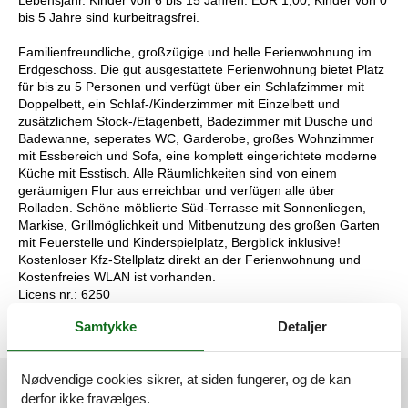
bis 5 Jahre sind kurbeitragsfrei.
Familienfreundliche, großzügige und helle Ferienwohnung im
Erdgeschoss. Die gut ausgestattete Ferienwohnung bietet Platz
für bis zu 5 Personen und verfügt über ein Schlafzimmer mit
Doppelbett, ein Schlaf-/Kinderzimmer mit Einzelbett und
zusätzlichem Stock-/Etagenbett, Badezimmer mit Dusche und
Badewanne, seperates WC, Garderobe, großes Wohnzimmer
mit Essbereich und Sofa, eine komplett eingerichtete moderne
Küche mit Esstisch. Alle Räumlichkeiten sind von einem
geräumigen Flur aus erreichbar und verfügen alle über
Rolladen. Schöne möblierte Süd-Terrasse mit Sonnenliegen,
Markise, Grillmöglichkeit und Mitbenutzung des großen Garten
mit Feuerstelle und Kinderspielplatz, Bergblick inklusive!
Kostenloser Kfz-Stellplatz direkt an der Ferienwohnung und
Kostenfreies WLAN ist vorhanden.
Licens nr.: 6250
Samtykke
Detaljer
Nødvendige cookies sikrer, at siden fungerer, og de kan
derfor ikke fravælges.
Se nabo emner
Se solens gang om emnet
😎