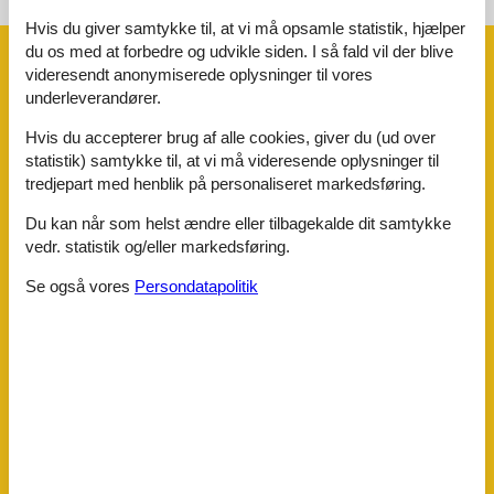
Hvis du giver samtykke til, at vi må opsamle statistik, hjælper
du os med at forbedre og udvikle siden. I så fald vil der blive
Faciliteter
videresendt anonymiserede oplysninger til vores
underleverandører.
Afstande
Hvis du accepterer brug af alle cookies, giver du (ud over
Busstoppested
1 km
statistik) samtykke til, at vi må videresende oplysninger til
By/bymidte
900 m
tredjepart med henblik på personaliseret markedsføring.
Kabelbane
5,5 km
Langrendsløjpe
1,8 km
Du kan når som helst ændre eller tilbagekalde dit samtykke
Se
1,6 km
vedr. statistik og/eller markedsføring.
Skilift
1,9 km
Strand
1,6 km
Se også vores
Persondatapolitik
Togstation
11,9 km
Aktivitetsfaciliteter
At stå på ski
Cykelvenlig
Kælkebakke
Langrend
Tennis
Børnefaciliteter