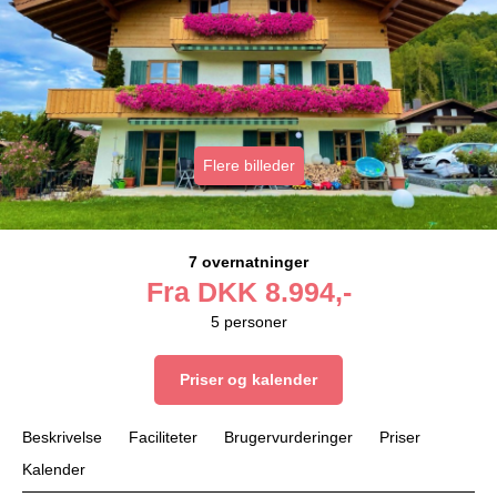
Flere billeder
7 overnatninger
Fra
DKK
8.994,-
5
personer
Priser og kalender
Beskrivelse
Faciliteter
Brugervurderinger
Priser
Kalender