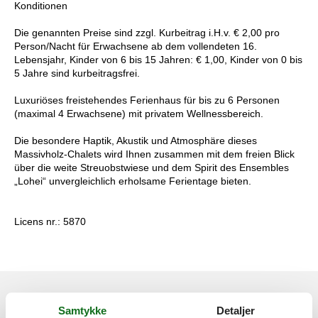
Konditionen
Die genannten Preise sind zzgl. Kurbeitrag i.H.v. € 2,00 pro
Person/Nacht für Erwachsene ab dem vollendeten 16.
Lebensjahr, Kinder von 6 bis 15 Jahren: € 1,00, Kinder von 0 bis
5 Jahre sind kurbeitragsfrei.
Luxuriöses freistehendes Ferienhaus für bis zu 6 Personen
(maximal 4 Erwachsene) mit privatem Wellnessbereich.
Die besondere Haptik, Akustik und Atmosphäre dieses
Massivholz-Chalets wird Ihnen zusammen mit dem freien Blick
über die weite Streuobstwiese und dem Spirit des Ensembles
„Lohei“ unvergleichlich erholsame Ferientage bieten.
Licens nr.: 5870
Se nabo emner
Se solens gang om emnet
😎
Samtykke
Detaljer