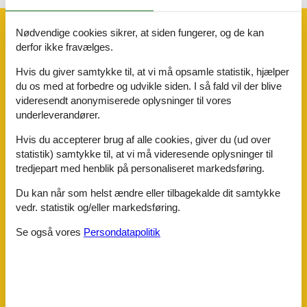
Faciliteter
Nødvendige cookies sikrer, at siden fungerer, og de kan
derfor ikke fravælges.
Hvis du giver samtykke til, at vi må opsamle statistik, hjælper
Afstande
Busstoppested
50 m
du os med at forbedre og udvikle siden. I så fald vil der blive
By/bymidte
1 km
videresendt anonymiserede oplysninger til vores
Kabelbane
6 km
underleverandører.
Langrendsløjpe
500 m
Se
800 m
Hvis du accepterer brug af alle cookies, giver du (ud over
Skilift
2 km
statistik) samtykke til, at vi må videresende oplysninger til
Strand
800 m
tredjepart med henblik på personaliseret markedsføring.
Togstation
15 km
Du kan når som helst ændre eller tilbagekalde dit samtykke
Aktivitetsfaciliteter
vedr. statistik og/eller markedsføring.
At stå på ski
Bordtennis
Se også vores
Persondatapolitik
Cykelvenlig
Klettern
Kælkebakke
Langrend
Mountainbike