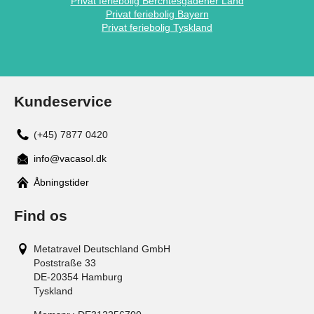
Privat feriebolig Berchtesgadener Land
Privat feriebolig Bayern
Privat feriebolig Tyskland
Kundeservice
(+45) 7877 0420
info@vacasol.dk
Åbningstider
Find os
Metatravel Deutschland GmbH
Poststraße 33
DE-20354
Hamburg
Tyskland