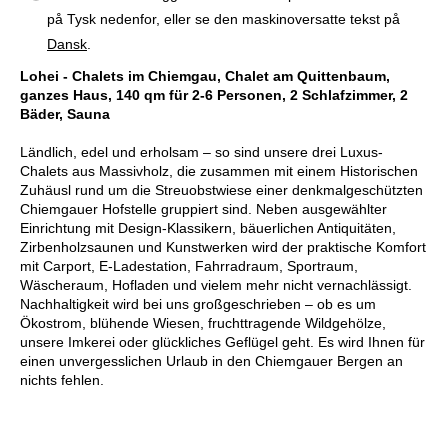
på Tysk nedenfor, eller se den maskinoversatte tekst på
Dansk
.
Lohei - Chalets im Chiemgau, Chalet am Quittenbaum,
ganzes Haus, 140 qm für 2-6 Personen, 2 Schlafzimmer, 2
Bäder, Sauna
Ländlich, edel und erholsam – so sind unsere drei Luxus-
Chalets aus Massivholz, die zusammen mit einem Historischen
Zuhäusl rund um die Streuobstwiese einer denkmalgeschützten
Chiemgauer Hofstelle gruppiert sind. Neben ausgewählter
Einrichtung mit Design-Klassikern, bäuerlichen Antiquitäten,
Zirbenholzsaunen und Kunstwerken wird der praktische Komfort
mit Carport, E-Ladestation, Fahrradraum, Sportraum,
Wäscheraum, Hofladen und vielem mehr nicht vernachlässigt.
Nachhaltigkeit wird bei uns großgeschrieben – ob es um
Ökostrom, blühende Wiesen, fruchttragende Wildgehölze,
unsere Imkerei oder glückliches Geflügel geht. Es wird Ihnen für
einen unvergesslichen Urlaub in den Chiemgauer Bergen an
nichts fehlen.