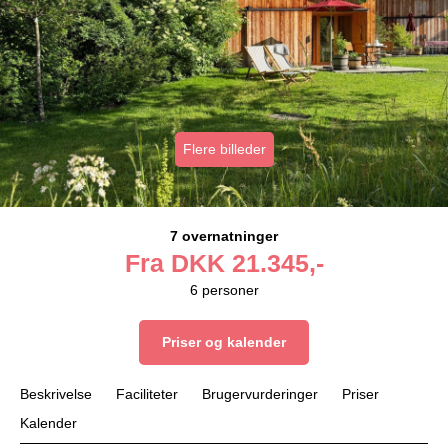
Flere billeder
7 overnatninger
Fra
DKK
21.345,-
6
personer
Priser og kalender
Beskrivelse
Faciliteter
Brugervurderinger
Priser
Kalender