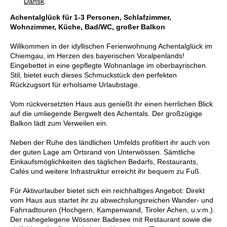
Dansk
.
Achentalglück für 1-3 Personen, Schlafzimmer,
Wohnzimmer, Küche, Bad/WC, großer Balkon
Willkommen in der idyllischen Ferienwohnung Achentalglück im
Chiemgau, im Herzen des bayerischen Voralpenlands!
Eingebettet in eine gepflegte Wohnanlage im oberbayrischen
Stil, bietet euch dieses Schmuckstück den perfekten
Rückzugsort für erholsame Urlaubstage.
Vom rückversetzten Haus aus genießt ihr einen herrlichen Blick
auf die umliegende Bergwelt des Achentals. Der großzügige
Balkon lädt zum Verweilen ein.
Neben der Ruhe des ländlichen Umfelds profitiert ihr auch von
der guten Lage am Ortsrand von Unterwössen. Sämtliche
Einkaufsmöglichkeiten des täglichen Bedarfs, Restaurants,
Cafés und weitere Infrastruktur erreicht ihr bequem zu Fuß.
Für Aktivurlauber bietet sich ein reichhaltiges Angebot: Direkt
vom Haus aus startet ihr zu abwechslungsreichen Wander- und
Fahrradtouren (Hochgern, Kampenwand, Tiroler Achen, u.v.m.).
Der nahegelegene Wössner Badesee mit Restaurant sowie die