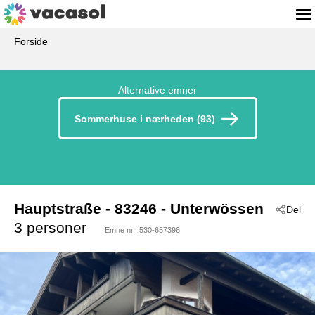
Forside
Alternative emner
Sommerhuse i nærheden (93)
Hauptstraße
 - 83246
 - Unterwössen
Del
3 personer
Emne nr.:
530-657396