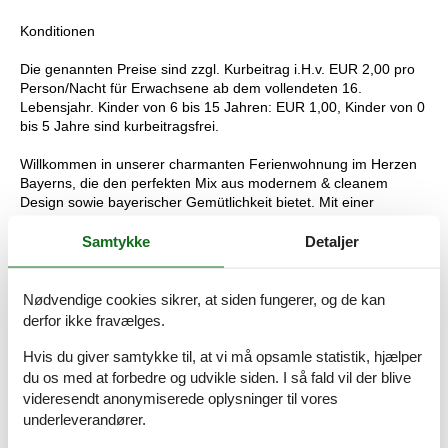
Konditionen
Die genannten Preise sind zzgl. Kurbeitrag i.H.v. EUR 2,00 pro
Person/Nacht für Erwachsene ab dem vollendeten 16.
Lebensjahr. Kinder von 6 bis 15 Jahren: EUR 1,00, Kinder von 0
bis 5 Jahre sind kurbeitragsfrei.
Willkommen in unserer charmanten Ferienwohnung im Herzen
Bayerns, die den perfekten Mix aus modernem & cleanem
Design sowie bayerischer Gemütlichkeit bietet. Mit einer
Wohnfläche von 57 Quadratmetern erwartet euch ein
einladendes Zuhause für bis zu 4 Personen und genügend
Samtykke
Detaljer
Platz, um euren Aufenthalt in vollen Zügen zu genießen.
Die Wohnung hat zwei Räume: ein separates Schlafzimmer mit
Nødvendige cookies sikrer, at siden fungerer, og de kan
einem bequemen Doppelbett (1,80m x 2,00m) und ein
derfor ikke fravælges.
Wohnzimmer mit einer Schlafcouch, die zusätzlichen Schlafplatz
bietet.
Hvis du giver samtykke til, at vi må opsamle statistik, hjælper
du os med at forbedre og udvikle siden. I så fald vil der blive
Die Sitzecke im hellen Erker des Wohnzimmers lädt zum
videresendt anonymiserede oplysninger til vores
Entspannen und Verweilen ein. Eure Mahlzeiten könnet ihr in
underleverandører.
der separaten, voll ausgestatteten Küche zubereiten, die trotz