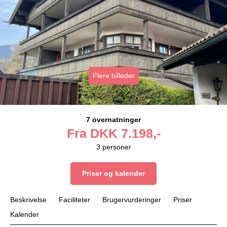
Flere billeder
7 overnatninger
Fra
DKK
7.198,-
3
personer
Priser og kalender
Beskrivelse
Faciliteter
Brugervurderinger
Priser
Kalender