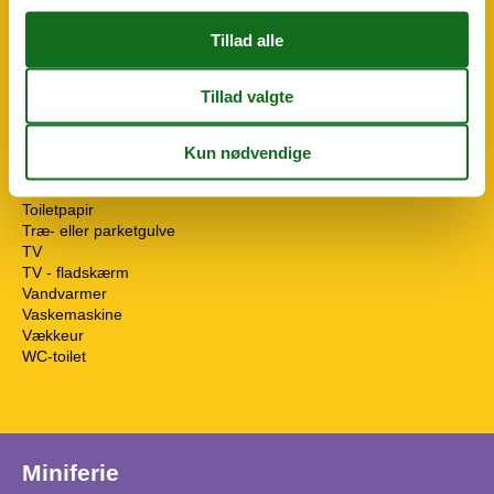
Opvaskemaskine
Ovn
Radio
Rengøringsmidler
Røgalarm
Sengetøj
Separat køkken
Sofa seng
Toaster
Toiletpapir
Træ- eller parketgulve
TV
TV - fladskærm
Vandvarmer
Vaskemaskine
Vækkeur
WC-toilet
Miniferie