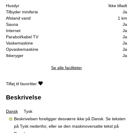
Husdyr
Ikke tilladt
Tilbyder miniferie
Ja
Afstand vand
1 km
Sauna
Ja
Internet
Ja
Parabol/kabel TV
Ja
Vaskemaskine
Ja
Opvaskemaskine
Ja
Ikkeryger
Ja
Se alle faciliteter
Tilføj til favoritter
Beskrivelse
Dansk
Tysk
Beskrivelsen foreligger desværre ikke på Dansk. Se teksten
på Tysk nedenfor, eller se den maskinoversatte tekst på