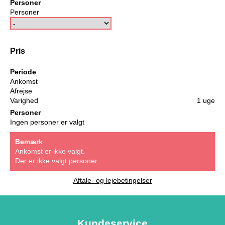
Personer
Personer
Pris
Periode
Ankomst
Afrejse
Varighed
1 uge
Personer
Ingen personer er valgt
Bemærk
Ankomst er ikke valgt.
Der er ikke valgt personer.
Aftale- og lejebetingelser
Kundeservice