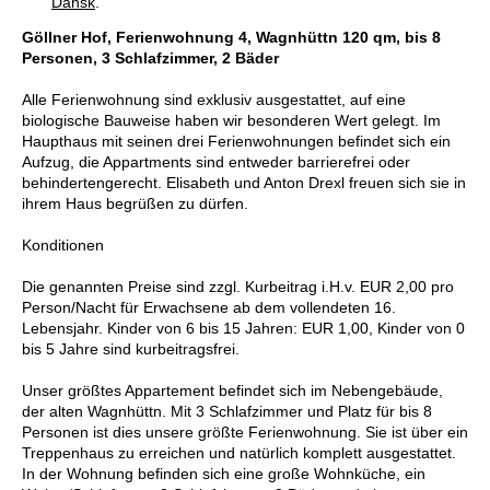
Dansk
.
Göllner Hof, Ferienwohnung 4, Wagnhüttn 120 qm, bis 8
Personen, 3 Schlafzimmer, 2 Bäder
Alle Ferienwohnung sind exklusiv ausgestattet, auf eine
biologische Bauweise haben wir besonderen Wert gelegt. Im
Haupthaus mit seinen drei Ferienwohnungen befindet sich ein
Aufzug, die Appartments sind entweder barrierefrei oder
behindertengerecht. Elisabeth und Anton Drexl freuen sich sie in
ihrem Haus begrüßen zu dürfen.
Konditionen
Die genannten Preise sind zzgl. Kurbeitrag i.H.v. EUR 2,00 pro
Person/Nacht für Erwachsene ab dem vollendeten 16.
Lebensjahr. Kinder von 6 bis 15 Jahren: EUR 1,00, Kinder von 0
bis 5 Jahre sind kurbeitragsfrei.
Unser größtes Appartement befindet sich im Nebengebäude,
der alten Wagnhüttn. Mit 3 Schlafzimmer und Platz für bis 8
Personen ist dies unsere größte Ferienwohnung. Sie ist über ein
Treppenhaus zu erreichen und natürlich komplett ausgestattet.
In der Wohnung befinden sich eine große Wohnküche, ein