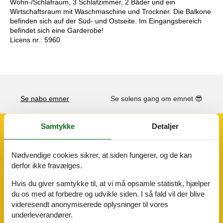
Wohn-/Schlafraum, 3 Schlafzimmer, 2 Bäder und ein
Wirtschaftsraum mit Waschmaschine und Trockner. Die Balkone
befinden sich auf der Süd- und Ostseite. Im Eingangsbereich
befindet sich eine Garderobe!
Licens nr.: 5960
Se nabo emner
Se solens gang om emnet
😎
Samtykke
Detaljer
Faciliteter
Nødvendige cookies sikrer, at siden fungerer, og de kan
Afstande
derfor ikke fravælges.
Busstoppested
30 m
By/bymidte
30 m
Hvis du giver samtykke til, at vi må opsamle statistik, hjælper
Se
2 km
du os med at forbedre og udvikle siden. I så fald vil der blive
Togstation
11,5 km
videresendt anonymiserede oplysninger til vores
Aktivitetsfaciliteter
underleverandører.