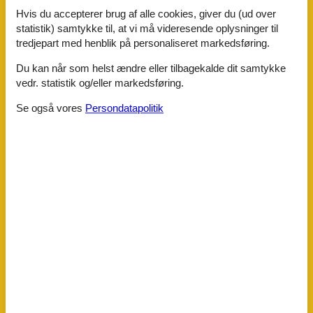
At stå på ski
Hvis du accepterer brug af alle cookies, giver du (ud over
Bordtennis
Cykelvenlig
statistik) samtykke til, at vi må videresende oplysninger til
tredjepart med henblik på personaliseret markedsføring.
Børnefaciliteter
Familievenlig
Du kan når som helst ændre eller tilbagekalde dit samtykke
vedr. statistik og/eller markedsføring.
Indkvartering Faciliteter
Allergivenlig
Se også vores
Persondatapolitik
BBQ
Elevator/elevator
Ikke-ryger hus
Internet i det offentlige område
Vandrer venlig
Omgivende faciliteter
Garage
Have til brug
Parkeringsplads
Servicefaciliteter
Badekar
Balkon
Bjergudsigt
Bruser