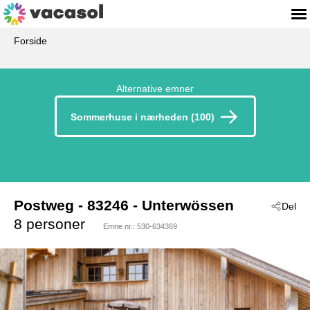
Forside
Alternative emner
Sommerhuse i nærheden (100)
Postweg
 - 83246
 - Unterwössen
Del
8 personer
Emne nr.:
530-634369