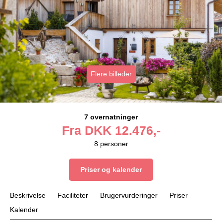
Flere billeder
7 overnatninger
Fra
DKK
12.476,-
8
personer
Priser og kalender
Beskrivelse
Faciliteter
Brugervurderinger
Priser
Kalender