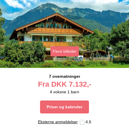
Flere billeder
7 overnatninger
Fra
DKK
7.132,-
4
voksne
1
barn
Priser og kalender
Eksterne anmeldelser
4,6