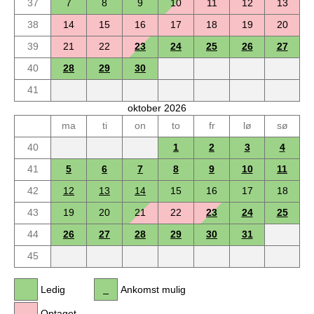
37
7
8
9
10
11
12
13
38
14
15
16
17
18
19
20
39
21
22
23
24
25
26
27
40
28
29
30
41
oktober 2026
ma
ti
on
to
fr
lø
sø
40
1
2
3
4
41
5
6
7
8
9
10
11
42
12
13
14
15
16
17
18
43
19
20
21
22
23
24
25
44
26
27
28
29
30
31
45
Ledig
Ankomst mulig
Optaget