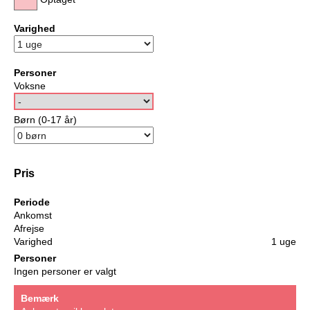
Varighed
Personer
Voksne
Børn (0-17 år)
Pris
Periode
Ankomst
Afrejse
Varighed
1 uge
Personer
Ingen personer er valgt
Bemærk