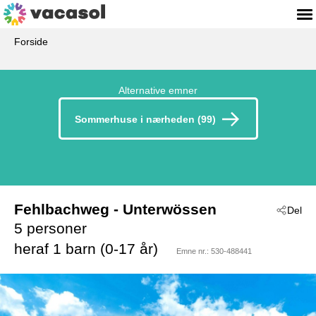
Forside
Alternative emner
Sommerhuse i nærheden (99)
Fehlbachweg
 - Unterwössen
Del
 - 83246
5 personer
heraf 1 barn (0-17 år)
Emne nr.:
530-488441