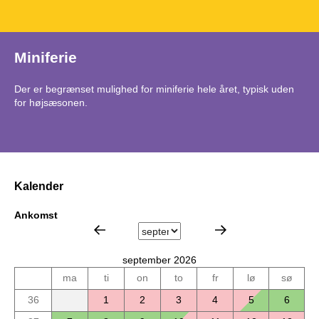
Miniferie
Der er begrænset mulighed for miniferie hele året, typisk uden
for højsæsonen.
Kalender
Ankomst
september 2026
ma
ti
on
to
fr
lø
sø
36
1
2
3
4
5
6