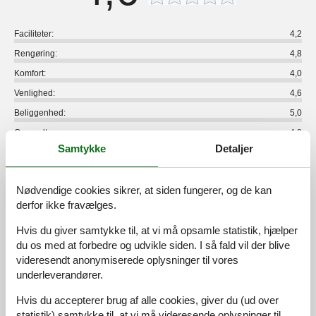
Faciliteter:
4,2
Rengøring:
4,8
Komfort:
4,0
Venlighed:
4,6
Beliggenhed:
5,0
Generelt:
4,8
Samtykke
Detaljer
Værelse:
4,6
Service på stedet:
5,0
Nødvendige cookies sikrer, at siden fungerer, og de kan
Værdi for pengene:
4,6
derfor ikke fravælges.
5 eksterne anmeldelser
Hvis du giver samtykke til, at vi må opsamle statistik, hjælper
du os med at forbedre og udvikle siden. I så fald vil der blive
5,0
april 2023
videresendt anonymiserede oplysninger til vores
Faciliteter:
5
Rengøring:
5
Komfort:
5
underleverandører.
Venlighed:
5
Beliggenhed:
5
Generelt:
5
Hvis du accepterer brug af alle cookies, giver du (ud over
Værelse:
5
Service på stedet:
5
Værdi for pengene:
5
statistik) samtykke til, at vi må videresende oplysninger til