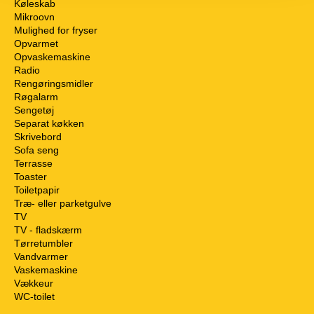
Køleskab
Mikroovn
Mulighed for fryser
Opvarmet
Opvaskemaskine
Radio
Rengøringsmidler
Røgalarm
Sengetøj
Separat køkken
Skrivebord
Sofa seng
Terrasse
Toaster
Toiletpapir
Træ- eller parketgulve
TV
TV - fladskærm
Tørretumbler
Vandvarmer
Vaskemaskine
Vækkeur
WC-toilet