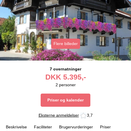
Flere billeder
7 overnatninger
DKK
5.395,-
2
personer
Priser og kalender
Eksterne anmeldelser
3,7
Beskrivelse
Faciliteter
Brugervurderinger
Priser