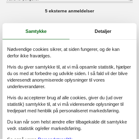
5 eksterne anmeldelser
3,6
juli 2016
Samtykke
Detaljer
Faciliteter:
3
Rengøring:
4
Komfort:
3
Venlighed:
4
Beliggenhed:
3
Generelt:
4
Værelse:
3
Service på stedet:
4
Værdi for pengene:
4
Nødvendige cookies sikrer, at siden fungerer, og de kan
derfor ikke fravælges.
Generel:
Nette Vermieterin, schöne Ferienwohnung. Jedoch ein wenig
laut durch zentrale Lage. Vorteil: gute Einkaufsmöglichkeiten.
Hvis du giver samtykke til, at vi må opsamle statistik, hjælper
du os med at forbedre og udvikle siden. I så fald vil der blive
videresendt anonymiserede oplysninger til vores
3,5
oktober 2011
underleverandører.
Faciliteter:
4
Rengøring:
5
Komfort:
4
Venlighed:
5
Beliggenhed:
5
Generelt:
4
Hvis du accepterer brug af alle cookies, giver du (ud over
Værelse:
4
Værdi for pengene:
5
statistik) samtykke til, at vi må videresende oplysninger til
tredjepart med henblik på personaliseret markedsføring.
Generel:
Die Freundlichkeit der Vermieterin. Sehr gute Lage.
Du kan når som helst ændre eller tilbagekalde dit samtykke
Begrundelse for valg:
Image, Lage, Preis
vedr. statistik og/eller markedsføring.
Forbedringer:
Einfach so weitermachen!