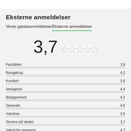
Eksterne anmeldelser
Vores gæsteanmeldelser
Eksterne anmeldelser
3,7
Faciliteter:
3,8
Rengøring:
4,2
Komfort:
3,8
Venlighed:
4,4
Beliggenhed:
4,2
Generelt:
4,0
Værelse:
3,6
Service på stedet:
3,7
Værdi for pengene:
4,2