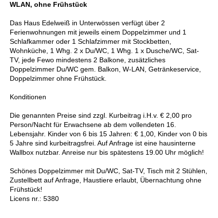
WLAN, ohne Frühstück
Das Haus Edelweiß in Unterwössen verfügt über 2
Ferienwohnungen mit jeweils einem Doppelzimmer und 1
Schlafkammer oder 1 Schlafzimmer mit Stockbetten,
Wohnküche, 1 Whg. 2 x Du/WC, 1 Whg. 1 x Dusche/WC, Sat-
TV, jede Fewo mindestens 2 Balkone, zusätzliches
Doppelzimmer Du/WC gem. Balkon, W-LAN, Getränkeservice,
Doppelzimmer ohne Frühstück.
Konditionen
Die genannten Preise sind zzgl. Kurbeitrag i.H.v. € 2,00 pro
Person/Nacht für Erwachsene ab dem vollendeten 16.
Lebensjahr. Kinder von 6 bis 15 Jahren: € 1,00, Kinder von 0 bis
5 Jahre sind kurbeitragsfrei. Auf Anfrage ist eine hausinterne
Wallbox nutzbar. Anreise nur bis spätestens 19.00 Uhr möglich!
Schönes Doppelzimmer mit Du/WC, Sat-TV, Tisch mit 2 Stühlen,
Zustellbett auf Anfrage, Haustiere erlaubt, Übernachtung ohne
Frühstück!
Licens nr.: 5380