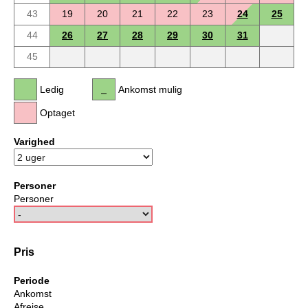
43
19
20
21
22
23
24
25
44
26
27
28
29
30
31
45
Ledig
Ankomst mulig
Optaget
Varighed
Personer
Personer
Pris
Periode
Ankomst
Afrejse