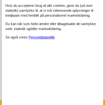
Hvis du accepterer brug af alle cookies, giver du (ud over
4,7
juni 2020
statistik) samtykke til, at vi må videresende oplysninger til
Faciliteter:
4
Rengøring:
5
Komfort:
4
tredjepart med henblik på personaliseret markedsføring.
Venlighed:
5
Beliggenhed:
5
Generelt:
4
Du kan når som helst ændre eller tilbagekalde dit samtykke
Værelse:
5
Service på stedet:
5
Værdi for pengene:
5
vedr. statistik og/eller markedsføring.
4,8
september 2017
Se også vores
Persondatapolitik
Faciliteter:
4
Catering:
5
Rengøring:
5
Komfort:
4
Venlighed:
5
Beliggenhed:
5
Generelt:
5
Værelse:
5
Service på stedet:
5
Værdi for pengene:
5
Begrundelse for valg:
Tolle Lage im schönen Unterwössen, toller Preis, sehr nette
Gastgeber.
Se nabo emner
Se solens gang om emnet
😎