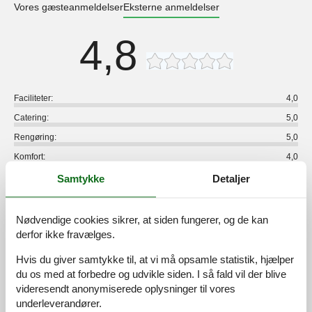
Vores gæsteanmeldelser
Eksterne anmeldelser
4,8
Faciliteter:
4,0
Catering:
5,0
Rengøring:
5,0
Komfort:
4,0
Venlighed:
5,0
Samtykke
Detaljer
Beliggenhed:
5,0
Generelt:
4,5
Nødvendige cookies sikrer, at siden fungerer, og de kan
derfor ikke fravælges.
Værelse:
5,0
Service på stedet:
5,0
Hvis du giver samtykke til, at vi må opsamle statistik, hjælper
du os med at forbedre og udvikle siden. I så fald vil der blive
Værdi for pengene:
5,0
videresendt anonymiserede oplysninger til vores
2 eksterne anmeldelser
underleverandører.