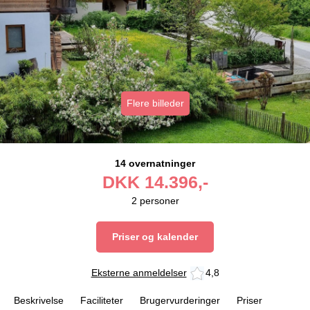
Flere billeder
14 overnatninger
DKK
14.396,-
2
personer
Priser og kalender
Eksterne anmeldelser
4,8
Beskrivelse
Faciliteter
Brugervurderinger
Priser