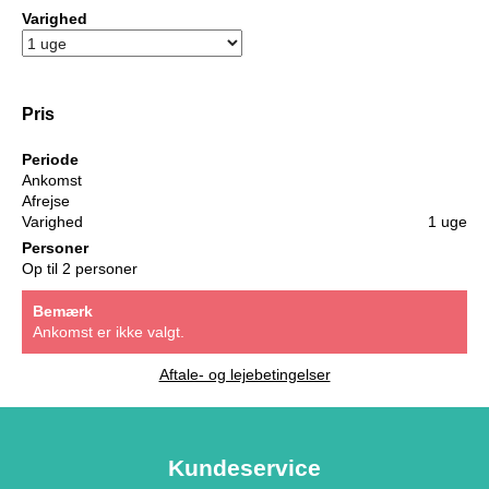
Varighed
Pris
Periode
Ankomst
Afrejse
Varighed
1 uge
Personer
Op til 2 personer
Bemærk
Ankomst er ikke valgt.
Aftale- og lejebetingelser
Kundeservice