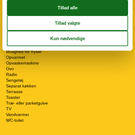
Dyr på forespørgsel
Husdyr tilladt eller efter anmodning
Håndklæder
Internet - WiFi
Kabel/Sat
Kaffemaskine
Komfur
Køleskab
Mulighed for fryser
Opvarmet
Opvaskemaskine
Ovn
Radio
Sengetøj
Separat køkken
Terrasse
Toaster
Træ- eller parketgulve
TV
Vandvarmer
WC-toilet