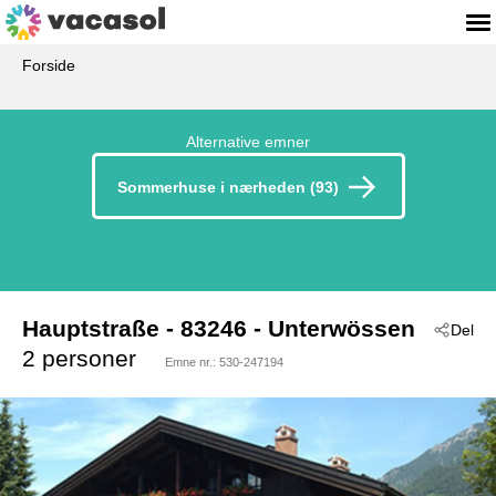
Forside
Alternative emner
Sommerhuse i nærheden (93)
Hauptstraße
 - 83246
 - Unterwössen
Del
2 personer
Emne nr.:
530-247194