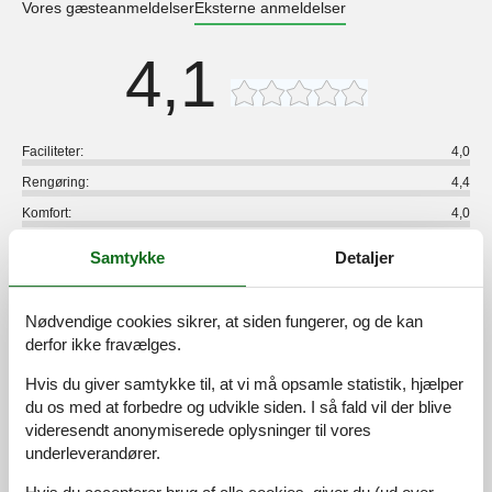
Vores gæsteanmeldelser
Eksterne anmeldelser
4,1
Faciliteter:
4,0
Rengøring:
4,4
Komfort:
4,0
Venlighed:
5,0
Samtykke
Detaljer
Beliggenhed:
3,4
Generelt:
4,4
Nødvendige cookies sikrer, at siden fungerer, og de kan
Værelse:
4,0
derfor ikke fravælges.
Service på stedet:
3,0
Hvis du giver samtykke til, at vi må opsamle statistik, hjælper
Værdi for pengene:
4,7
du os med at forbedre og udvikle siden. I så fald vil der blive
videresendt anonymiserede oplysninger til vores
3 eksterne anmeldelser
underleverandører.