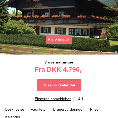
Flere billeder
7 overnatninger
Fra
DKK
4.796,-
Priser og kalender
Eksterne anmeldelser
4,1
Beskrivelse
Faciliteter
Brugervurderinger
Priser
Kalender