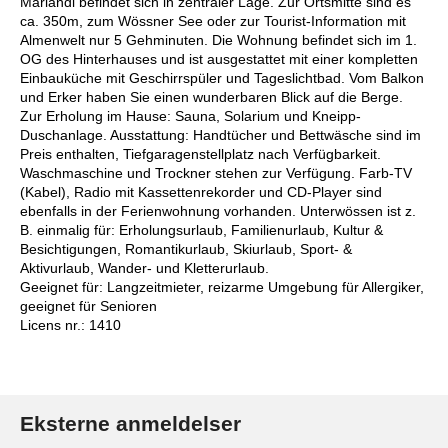
Mariandl befindet sich in zentraler Lage. Zur Ortsmitte sind es
ca. 350m, zum Wössner See oder zur Tourist-Information mit
Almenwelt nur 5 Gehminuten. Die Wohnung befindet sich im 1.
OG des Hinterhauses und ist ausgestattet mit einer kompletten
Einbauküche mit Geschirrspüler und Tageslichtbad. Vom Balkon
und Erker haben Sie einen wunderbaren Blick auf die Berge.
Zur Erholung im Hause: Sauna, Solarium und Kneipp-
Duschanlage. Ausstattung: Handtücher und Bettwäsche sind im
Preis enthalten, Tiefgaragenstellplatz nach Verfügbarkeit.
Waschmaschine und Trockner stehen zur Verfügung. Farb-TV
(Kabel), Radio mit Kassettenrekorder und CD-Player sind
ebenfalls in der Ferienwohnung vorhanden. Unterwössen ist z.
B. einmalig für: Erholungsurlaub, Familienurlaub, Kultur &
Besichtigungen, Romantikurlaub, Skiurlaub, Sport- &
Aktivurlaub, Wander- und Kletterurlaub.
Geeignet für: Langzeitmieter, reizarme Umgebung für Allergiker,
geeignet für Senioren
Licens nr.: 1410
Eksterne anmeldelser