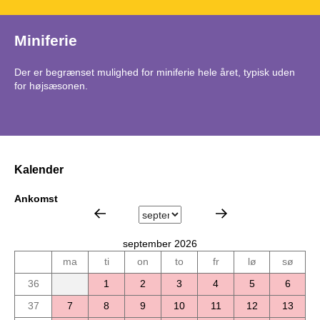
Miniferie
Der er begrænset mulighed for miniferie hele året, typisk uden
for højsæsonen.
Kalender
Ankomst
september 2026
ma
ti
on
to
fr
lø
sø
36
1
2
3
4
5
6
37
7
8
9
10
11
12
13