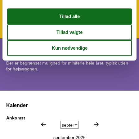
Tæppebelagt gulv
Vandvarmer
WC-toilet
Miniferie
Der er begrænset mulighed for miniferie hele året, typisk uden
for højsæsonen.
Kalender
Ankomst
september 2026