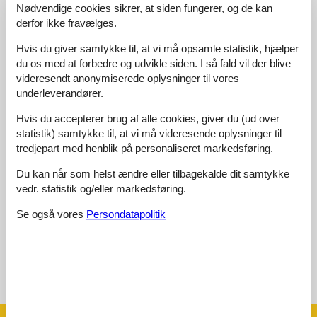
Beliggenhed:
5,0
Nødvendige cookies sikrer, at siden fungerer, og de kan
Generelt:
5,0
derfor ikke fravælges.
Værelse:
5,0
Hvis du giver samtykke til, at vi må opsamle statistik, hjælper
Service på stedet:
5,0
du os med at forbedre og udvikle siden. I så fald vil der blive
videresendt anonymiserede oplysninger til vores
Værdi for pengene:
5,0
underleverandører.
1 ekstern anmeldelse
Hvis du accepterer brug af alle cookies, giver du (ud over
statistik) samtykke til, at vi må videresende oplysninger til
5,0
maj 2019
tredjepart med henblik på personaliseret markedsføring.
Faciliteter:
5
Rengøring:
5
Komfort:
5
Venlighed:
5
Beliggenhed:
5
Generelt:
5
Du kan når som helst ændre eller tilbagekalde dit samtykke
vedr. statistik og/eller markedsføring.
Værelse:
5
Service på stedet:
5
Værdi for pengene:
5
Forbedringer:
Se også vores
Persondatapolitik
.... gibt keine Verbesserung! ... weiter so! DANKE
Se nabo emner
Se solens gang om emnet
😎