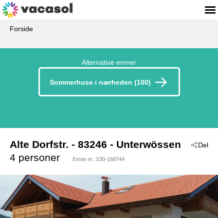
Forside
Alternative emner
Sommerhuse i nærheden (100)
Alte Dorfstr.
 - 83246
 - Unterwössen
Del
4 personer
Emne nr.:
530-168744