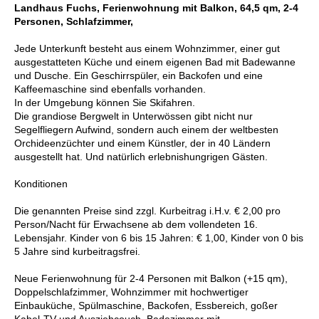
Landhaus Fuchs, Ferienwohnung mit Balkon, 64,5 qm, 2-4
Personen, Schlafzimmer,
Jede Unterkunft besteht aus einem Wohnzimmer, einer gut
ausgestatteten Küche und einem eigenen Bad mit Badewanne
und Dusche. Ein Geschirrspüler, ein Backofen und eine
Kaffeemaschine sind ebenfalls vorhanden.
In der Umgebung können Sie Skifahren.
Die grandiose Bergwelt in Unterwössen gibt nicht nur
Segelfliegern Aufwind, sondern auch einem der weltbesten
Orchideenzüchter und einem Künstler, der in 40 Ländern
ausgestellt hat. Und natürlich erlebnishungrigen Gästen.
Konditionen
Die genannten Preise sind zzgl. Kurbeitrag i.H.v. € 2,00 pro
Person/Nacht für Erwachsene ab dem vollendeten 16.
Lebensjahr. Kinder von 6 bis 15 Jahren: € 1,00, Kinder von 0 bis
5 Jahre sind kurbeitragsfrei.
Neue Ferienwohnung für 2-4 Personen mit Balkon (+15 qm),
Doppelschlafzimmer, Wohnzimmer mit hochwertiger
Einbauküche, Spülmaschine, Backofen, Essbereich, goßer
Kabel-TV und Ausziehcouch. Badezimmer mit