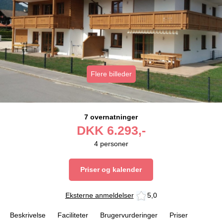
Flere billeder
7 overnatninger
DKK
6.293,-
4
personer
Priser og kalender
Eksterne anmeldelser
5,0
Beskrivelse
Faciliteter
Brugervurderinger
Priser