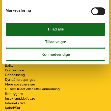
Tilgængelighed
Vandrer venlig
Markedsføring
Mad faciliteter
Brødservice
Omgivende faciliteter
Bootssteg
Cykelrum
Parkeringsplads
Surfskole
Servicefaciliteter
Bad/toilet
Balkon
Brødservice
Dobbeltseng
Dyr på forespørgsel
Flere soveværelser
Husdyr tilladt eller efter anmodning
Ikke-rygere
Insektsmiddel/gaze
Internet - WiFi
Kabel/Sat