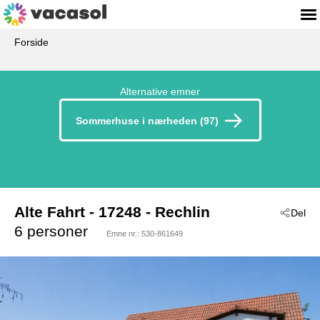
Forside
Alternative emner
Sommerhuse i nærheden (97)
Alte Fahrt
 - 17248
 - Rechlin
Del
6 personer
Emne nr.:
530-861649