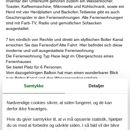
Inventar der Unterkunft gehören zudem ein Wasserkocher,
Toaster, Kaffeemaschine, Mikrowelle und Kühlschrank, sowie ein
Herd mit vier Herdplatten und Backofen.Teilweise gibt es auch
Geschirrspüler in den Ferienwohnungen. Alle Ferienwohnungen
sind mit Farb-TV, Radio und gemütlichen Sofaecken
ausgestattet.
7 km nördlich von Rechlin und direkt am idyllischen Bolter Kanal
erreichen Sie das Feriendorf Alte Fahrt. Hier befindet sich diese
moderne und voll ausgestattete Ferienwohnung.
Die Ferienwohnung Typ Hase liegt im Obergeschoss eines
Ferienhauses.
Sie bietet Platz für 6 Personen.
Vom dazugehörigen Balkon hat man einen wunderbarer Blick
zum Bolter Kanal und den Wasserwanderrastplatz.
Samtykke
Detaljer
Vor Ort
Die Kosten für Wasser, Heizung und Endreinigung sind im
Mietpreis enthalten. Keine Kaution. Strom ist von Mai bis Ende
Nødvendige cookies sikrer, at siden fungerer, og de kan
September inkludiert. Okt. bis April 1,- € p.P. und Nacht
derfor ikke fravælges.
zusätzlich.
Hvis du giver samtykke til, at vi må opsamle statistik, hjælper
du os med at forbedre og udvikle siden. I så fald vil der blive