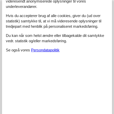
videresendt anonymiserede oplysninger til vores
underleverandører.
Eksterne anmeldelser
Hvis du accepterer brug af alle cookies, giver du (ud over
Vores gæsteanmeldelser
Eksterne anmeldelser
statistik) samtykke til, at vi må videresende oplysninger til
tredjepart med henblik på personaliseret markedsføring.
4,4
Du kan når som helst ændre eller tilbagekalde dit samtykke
vedr. statistik og/eller markedsføring.
Se også vores
Persondatapolitik
Faciliteter:
3,9
Rengøring:
4,4
Venlighed:
4,8
Beliggenhed:
4,5
Værdi for pengene:
4,1
Eksterne anmeldelser
Ingen detaljerede eksterne anmeldelser