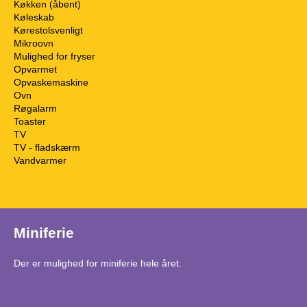
Køkken (åbent)
Køleskab
Kørestolsvenligt
Mikroovn
Mulighed for fryser
Opvarmet
Opvaskemaskine
Ovn
Røgalarm
Toaster
TV
TV - fladskærm
Vandvarmer
Miniferie
Der er mulighed for miniferie hele året.