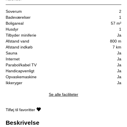
Soverum
2
Badeværelser
1
Boligareal
57 m²
Husdyr
1
Tilbyder miniferie
Ja
Afstand vand
800 m
Afstand indkøb
7 km
Sauna
Ja
Internet
Ja
Parabol/kabel TV
Ja
Handicapvenligt
Ja
Opvaskemaskine
Ja
Ikkeryger
Ja
Se alle faciliteter
Tilføj til favoritter
Beskrivelse