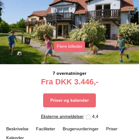
Flere billeder
7 overnatninger
Fra
DKK
3.446,-
Priser og kalender
Eksterne anmeldelser
4,4
Beskrivelse
Faciliteter
Brugervurderinger
Priser
Kalender