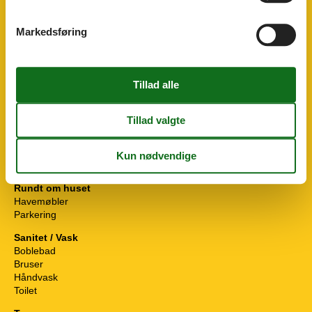
Nær havet
Strand
Markedsføring
Køkkenudstyr
Elkedel
Kaffemaskine
Komfur
Køleskab - Fryser
Mikroovn
Opvaskemaskine
Toaster
Parkfaciliteter
Internetadgang
Rundt om huset
Havemøbler
Parkering
Sanitet / Vask
Boblebad
Bruser
Håndvask
Toilet