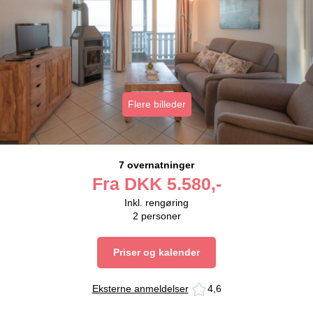
Flere billeder
7 overnatninger
Fra
DKK
5.580,-
Inkl. rengøring
2
personer
Priser og kalender
Eksterne anmeldelser
4,6