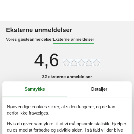
Eksterne anmeldelser
Vores gæsteanmeldelser
Eksterne anmeldelser
4,6
22 eksterne anmeldelser
Samtykke
Detaljer
5,0
maj 2026
Generel:
Enjoyed sitting on the balcony with a nice view.
Nødvendige cookies sikrer, at siden fungerer, og de kan
derfor ikke fravælges.
5,0
maj 2026
Hvis du giver samtykke til, at vi må opsamle statistik, hjælper
Generel:
Ik hield van het strandgebied, perfect om te ontspannen.
du os med at forbedre og udvikle siden. I så fald vil der blive