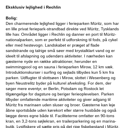
Eksklusiv lejlighed i Rechlin
Bolig:
Den charmerende lejlighed ligger i ferieparken Müritz, som har
en lille privat feriepark-strandbad direkte ved Müritz, Tysklands
lille hav. Området ligger i Rechlin og danner en port til Müritz-
nationalparken, som er perfekt til udforskning til fods, på cykel
eller med hestevogn. Landskabet er præget af flade
sandstrande og talrige små søer med krystalklart vand og er
ideelt til afslapning og udendørs aktiviteter. I nærheden kan
gæsterne nyde en række attraktioner, herunder en
swimmingpool og en sauna i ferieparken Mirow, 12 km væk.
Introduktionskurser i surfing og sejlads tilbydes kun 5 km fra
parken. Udflugter til slottsøen i Mirow, slottet i Wesenberg og
byen Neustrelitz byder på kulturel afveksling. For dem, der
søger mere eventyr, er Berlin, Potsdam og Rostock let
tilgængelige for dagsture og beriger ferieoplevelsen. Parken
tilbyder omfattende maritime aktiviteter og giver adgang til
Müritz fra marinaen uden sluser og broer. Gæsterne kan leje
åbne sportsbåde uden kørekort eller større husbåde og også
lægge deres egne både til. Faciliteterne omfatter en 90-tons
kran, en 3,2-tons søjlekran, en trailerparkering og en marina-
butik. Lystfiskere vil sætte pris på det rige fiskebestand i Müritz,