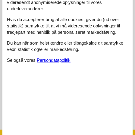
videresendt anonymiserede oplysninger til vores
underleverandører.
4,5
april 2026
Generel:
Hvis du accepterer brug af alle cookies, giver du (ud over
The kitchen was handy for making our own meals.
statistik) samtykke til, at vi må videresende oplysninger til
tredjepart med henblik på personaliseret markedsføring.
5,0
marts 2026
Du kan når som helst ændre eller tilbagekalde dit samtykke
Generel:
Das WLAN hat gut funktioniert, was für meine Arbeit hilfreich
vedr. statistik og/eller markedsføring.
war.
Se også vores
Persondatapolitik
4,5
marts 2026
Generel:
We went biking through beautiful landscapes.
Vis alle anmeldelser
Se nabo emner
Se solens gang om emnet
😎