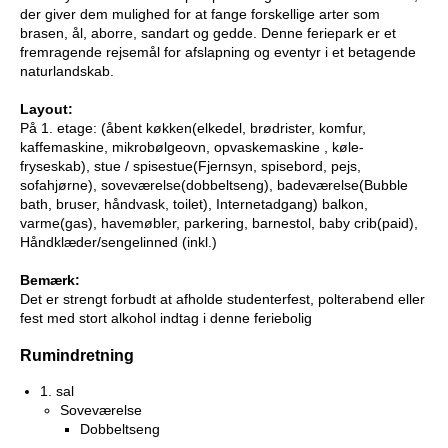
der giver dem mulighed for at fange forskellige arter som
brasen, ål, aborre, sandart og gedde. Denne feriepark er et
fremragende rejsemål for afslapning og eventyr i et betagende
naturlandskab.
Layout:
På 1. etage: (åbent køkken(elkedel, brødrister, komfur,
kaffemaskine, mikrobølgeovn, opvaskemaskine , køle-
fryseskab), stue / spisestue(Fjernsyn, spisebord, pejs,
sofahjørne), soveværelse(dobbeltseng), badeværelse(Bubble
bath, bruser, håndvask, toilet), Internetadgang) balkon,
varme(gas), havemøbler, parkering, barnestol, baby crib(paid),
Håndklæder/sengelinned (inkl.)
Bemærk:
Det er strengt forbudt at afholde studenterfest, polterabend eller
fest med stort alkohol indtag i denne feriebolig
Rumindretning
1. sal
Soveværelse
Dobbeltseng