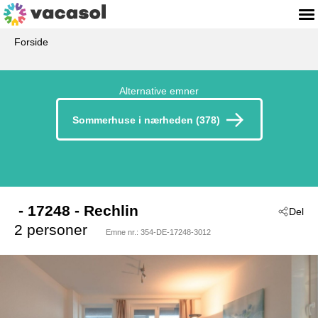
Forside
Alternative emner
Sommerhuse i nærheden (378)
 - 17248
 - Rechlin
Del
2 personer
Emne nr.:
354-DE-17248-3012