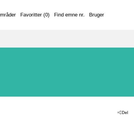
områder
Favoritter (
0
)
Find emne nr.
Bruger
Del