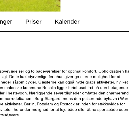
inger
Priser
Kalender
ire soveværelser og to badeværelser for optimal komfort. Opholdsstuen h
igt. Dette kæledyrvenlige feriehus giver gæsterne mulighed for at
heder såsom cykler. Gæsterne kan også nyde gratis aktiviteter, hvilket
 i den maleriske kommune Rechlin ligger feriehuset tæt på den betagende
kel eller i hestevogn. Nærliggende seværdigheder omfatter den charmeren
de sommerrodelbanen i Burg-Stargard, mens den pulserende byhavn i War
aktiviteter. Berlin, Potsdam og Rostock er inden for rækkevidde for
viteter, herunder mulighed for at leje både eller åbne sportsbåde uden
rtsudøvere.