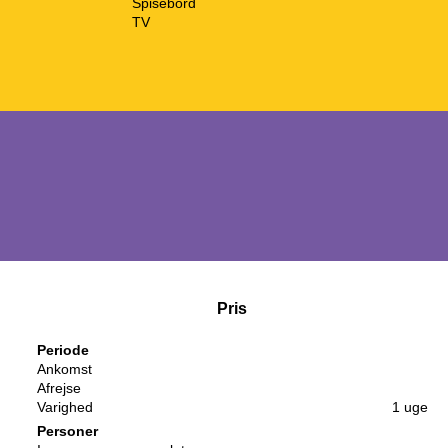
Spisebord
TV
Pris
Periode
Ankomst
Afrejse
Varighed
1 uge
Personer