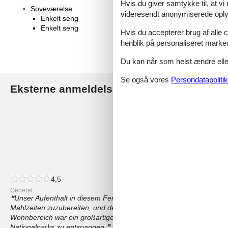
Hvis du giver samtykke til, at vi
Soveværelse
videresendt anonymiserede oplys
Enkelt seng
Enkelt seng
Hvis du accepterer brug af alle c
henblik på personaliseret marke
Du kan når som helst ændre eller
Se også vores
Persondatapolitik
Eksterne anmeldelser
Vores gæsteanmeldelse
4,6
23 eksterne anmeldelser
4,5
Generel:
Unser Aufenthalt in diesem Ferienhaus war bezaubernd! Die offen
Mahlzeiten zuzubereiten, und der Esstisch war perfekt für Familie
Wohnbereich war ein großartiger Ort, um sich nach einem Tag der
Nationalparks zu entspannen,