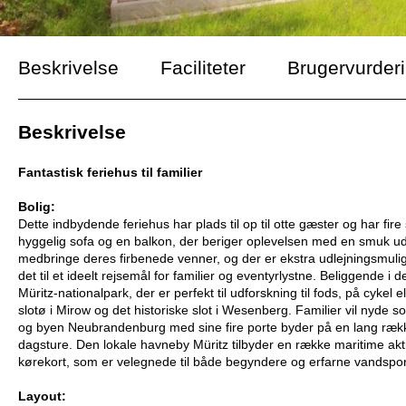
Beskrivelse
Faciliteter
Brugervurder
Beskrivelse
Fantastisk feriehus til familier
Bolig:
Dette indbydende feriehus har plads til op til otte gæster og har f
hyggelig sofa og en balkon, der beriger oplevelsen med en smuk uds
medbringe deres firbenede venner, og der er ekstra udlejningsmulig
det til et ideelt rejsemål for familier og eventyrlystne. Beliggende
Müritz-nationalpark, der er perfekt til udforskning til fods, på cy
slotø i Mirow og det historiske slot i Wesenberg. Familier vil ny
og byen Neubrandenburg med sine fire porte byder på en lang række 
dagsture. Den lokale havneby Müritz tilbyder en række maritime akti
kørekort, som er velegnede til både begyndere og erfarne vandspo
Layout: