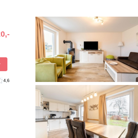
0,-
r
4,6