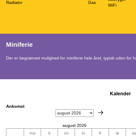
Radiator
Gas
WiFi
Miniferie
Der er begrænset mulighed for miniferie hele året, typisk uden for
Kalender
Ankomst
august 2026
ma
ti
on
to
fr
lø
s