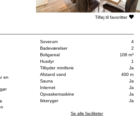
Tilføj til favoritter
Soverum
4
Badeværelser
2
Boligareal
108 m²
Husdyr
1
Tilbyder miniferie
Ja
Afstand vand
400 m
ar en
Sauna
Ja
Internet
Ja
 gør
Opvaskemaskine
Ja
Ikkeryger
Ja
de
en
Se alle faciliteter