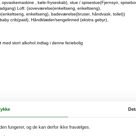
, opvaskemaskine , køle-fryseskab), stue / spisestue(Fjernsyn, spisebo
etadgang) Loft: (soveværelse(enkeltseng, enkeltseng),
enkeltseng, enkeltseng), badeværelse(bruser, håndvask, toilet))
 baby crib(paid), Håndklæder/sengelinned (ekstra gebyr),
t med stort alkohol indtag i denne feriebolig
ykke
Det
den fungerer, og de kan derfor ikke fravælges.