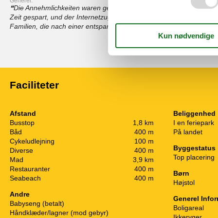
Generel:
Die Annehmlichkeiten waren genau das, was wir brauchten, Der Ges
Zeit gespart, und der Internetzugang hielt uns verbunden, Insgesam
Familien, die nach einer entspannenden Auszeit suchen,
Vis alle anmeldelser
Faciliteter
Afstand
Beliggenhed
Busstop
1,8 km
I en feriepark
Båd
400 m
På landet
Cykeludlejning
100 m
Byggestatus
Diverse
400 m
Top placering
Mad
3,9 km
Restauranter
400 m
Børn
Seabeach
400 m
Højstol
Andre
Generel Info
Babyseng (betalt)
Boligareal
Håndklæder/lagner (mod gebyr)
Ikkeryger