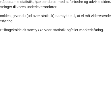
 må opsamle statistik, hjælper du os med at forbedre og udvikle siden. I
ninger til vores underleverandører.
ookies, giver du (ud over statistik) samtykke til, at vi må videresende
dsføring.
 tilbagekalde dit samtykke vedr. statistik og/eller markedsføring.
Eksterne anmeldelser
4,6
r
Se nabo emner
april 2026
e Küche machte es so einfach,
nessen, Das gemütliche Sofa im
 Erkundung des Müritz-