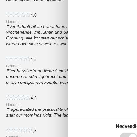
4,0
Generel:
Der Aufenthalt im Ferienhaus hat uns sehr gut gefallen. Es war ein 
Wochenende, mit Kamin und Saune. Für acht Personen war genug P
Ordnung, alle konnten gut schlafen. In der Umgebung gibt es viel z
Natur noch nicht soweit, es war März. Wir können die Unterkunft gu
4,5
Generel:
Der haustierfreundliche Aspekt dieses Ferienhauses war ein große
unseren Hund mitgebracht und er liebte den Gartenbereich, Es war t
er sich entspannen konnte, während wir die Terrasse genossen,
4,5
Generel:
I appreciated the practicality of the home, The electric kettle and
start our mornings right, The high chair for our little one was also a 
Nødvendi
4,5