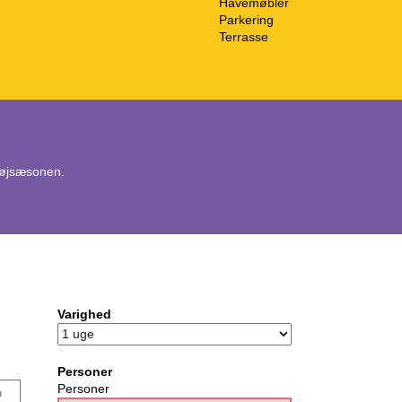
Havemøbler
Parkering
Terrasse
 højsæsonen.
Varighed
Personer
Personer
ø