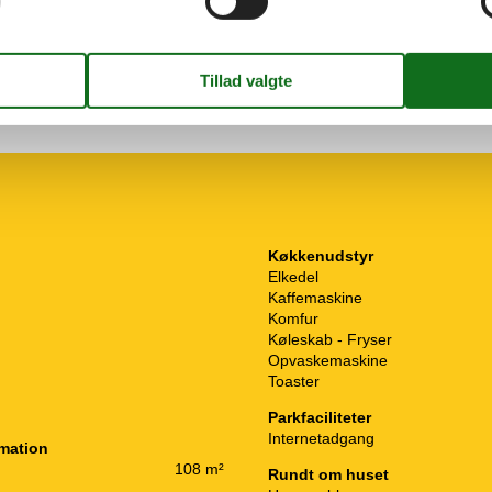
chirrspüler hat uns so viel
t eine solide Wahl für
Køkkenudstyr
Elkedel
Kaffemaskine
Komfur
Køleskab - Fryser
Opvaskemaskine
Toaster
Parkfaciliteter
Internetadgang
rmation
108 m²
Rundt om huset