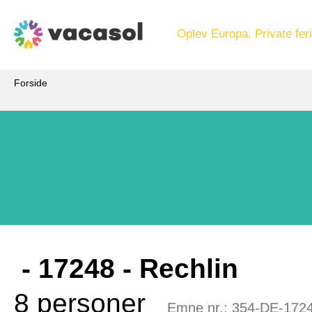
Oplev Europa. Private feri
Forside
 - 17248
 - Rechlin
8 personer
Emne nr.:
354-DE-172