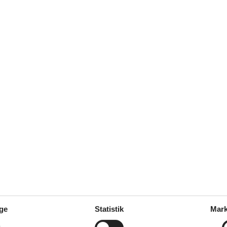
marts 2026
Familientreffen, leider nur ein
latz. Die Betten waren in
u erkunden, leider war die
t weiterempfehlen.
marts 2026
r Pluspunkt für uns, Wir haben
oll, einen Platz zu haben, wo
marts 2026
 coffee machine made it easy to
thoughtful addition,
ge
Statistik
Mark
februar 2026