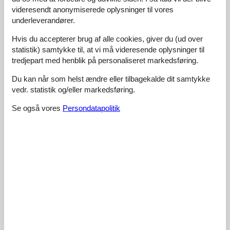
the friendly atmosphere caught my attention in positive ways.
videresendt anonymiserede oplysninger til vores
Little details like good WiFi were really appreciated too.
underleverandører.
Hvis du accepterer brug af alle cookies, giver du (ud over
4,5
april 2026
statistik) samtykke til, at vi må videresende oplysninger til
Generel:
Wenn Sie nach einem guten Preis-Leistungs-Verhältnis
tredjepart med henblik på personaliseret markedsføring.
suchen, sind Sie hier genau richtig! Viele Aktivitäten in der
Umgebung wie Angeln und Bootsverleih ohne das Budget zu
Du kan når som helst ændre eller tilbagekalde dit samtykke
sprengen. Die Schönheit der umliegenden Landschaft verleiht
vedr. statistik og/eller markedsføring.
Ihrem Erlebnis hier wirklich etwas Besonderes.
Se også vores
Persondatapolitik
5,0
april 2026
Generel:
Great location near Müritz National Park.
4,5
marts 2026
Generel:
Direkt am Müritz-Nationalpark gelegen, erfüllte dieser Ort
meine Erwartungen perfekt. Es ist großartig, frische Luft zu
bekommen während ich remote arbeitete. Die Küche hat alles,
was man braucht, um selbst Mahlzeiten zuzubereiten.