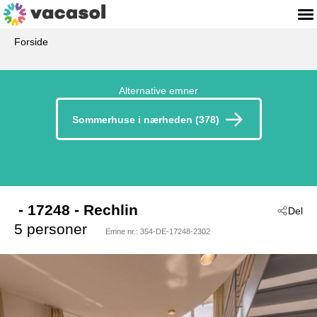
Forside
Alternative emner
Sommerhuse i nærheden (378)
 - 17248
 - Rechlin
Del
5 personer
Emne nr.:
354-DE-17248-2302