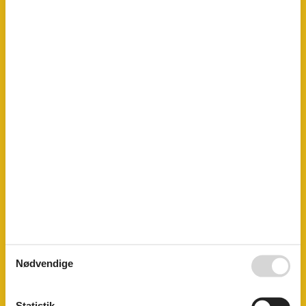
Diverse
400 m
Mad
3,9 km
Restauranter
400 m
Seabeach
400 m
Andre
Babyseng (betalt)
Håndklæder/lagner (inkl.)
Radiator
Gas
Terrasse
Byggestatus
Top placering
Børn
Højstol
Fritids aktiviteter
Cykling
Gåture
Generel Information
Nødvendige
Boligareal
94 m²
Familie børnevenligt
Ikkeryger
Statistik