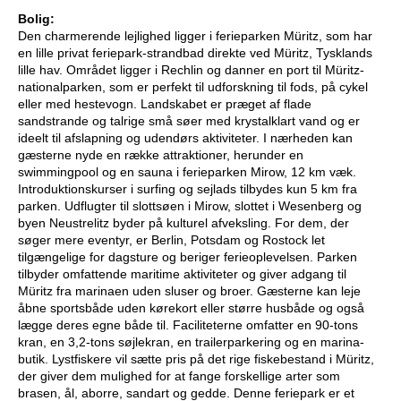
Bolig:
Den charmerende lejlighed ligger i ferieparken Müritz, som har
en lille privat feriepark-strandbad direkte ved Müritz, Tysklands
lille hav. Området ligger i Rechlin og danner en port til Müritz-
nationalparken, som er perfekt til udforskning til fods, på cykel
eller med hestevogn. Landskabet er præget af flade
sandstrande og talrige små søer med krystalklart vand og er
ideelt til afslapning og udendørs aktiviteter. I nærheden kan
gæsterne nyde en række attraktioner, herunder en
swimmingpool og en sauna i ferieparken Mirow, 12 km væk.
Introduktionskurser i surfing og sejlads tilbydes kun 5 km fra
parken. Udflugter til slottsøen i Mirow, slottet i Wesenberg og
byen Neustrelitz byder på kulturel afveksling. For dem, der
søger mere eventyr, er Berlin, Potsdam og Rostock let
tilgængelige for dagsture og beriger ferieoplevelsen. Parken
tilbyder omfattende maritime aktiviteter og giver adgang til
Müritz fra marinaen uden sluser og broer. Gæsterne kan leje
åbne sportsbåde uden kørekort eller større husbåde og også
lægge deres egne både til. Faciliteterne omfatter en 90-tons
kran, en 3,2-tons søjlekran, en trailerparkering og en marina-
butik. Lystfiskere vil sætte pris på det rige fiskebestand i Müritz,
der giver dem mulighed for at fange forskellige arter som
brasen, ål, aborre, sandart og gedde. Denne feriepark er et