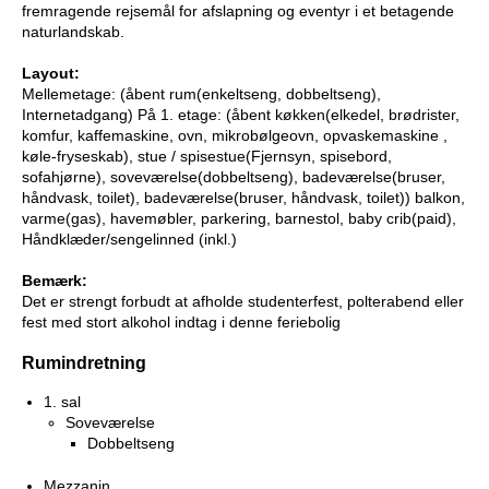
fremragende rejsemål for afslapning og eventyr i et betagende
naturlandskab.
Layout:
Mellemetage: (åbent rum(enkeltseng, dobbeltseng),
Internetadgang) På 1. etage: (åbent køkken(elkedel, brødrister,
komfur, kaffemaskine, ovn, mikrobølgeovn, opvaskemaskine ,
køle-fryseskab), stue / spisestue(Fjernsyn, spisebord,
sofahjørne), soveværelse(dobbeltseng), badeværelse(bruser,
håndvask, toilet), badeværelse(bruser, håndvask, toilet)) balkon,
varme(gas), havemøbler, parkering, barnestol, baby crib(paid),
Håndklæder/sengelinned (inkl.)
Bemærk:
Det er strengt forbudt at afholde studenterfest, polterabend eller
fest med stort alkohol indtag i denne feriebolig
Rumindretning
1. sal
Soveværelse
Dobbeltseng
Mezzanin