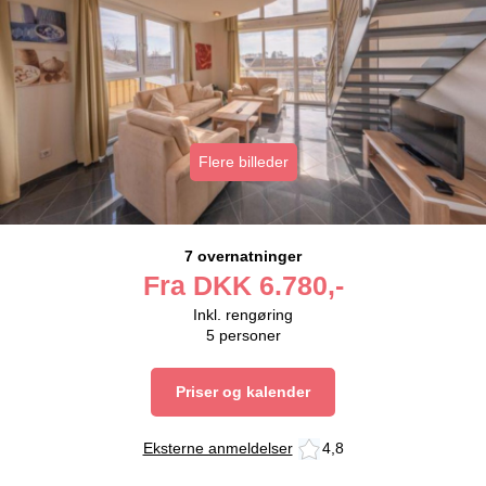
Flere billeder
7 overnatninger
Fra
DKK
6.780,-
Inkl. rengøring
5
personer
Priser og kalender
Eksterne anmeldelser
4,8