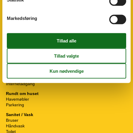
Spisebord
Toilet
WiFi
Markedsføring
Køkkenudstyr
Elkedel
Kaffemaskine
Komfur
Køleskab - Fryser
Mikroovn
Opvaskemaskine
Ovn
Toaster
Parkfaciliteter
Internetadgang
Rundt om huset
Havemøbler
Parkering
Sanitet / Vask
Bruser
Håndvask
Toilet