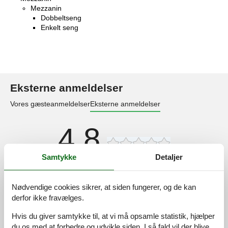
Mezzanin
Dobbeltseng
Enkelt seng
Eksterne anmeldelser
Vores gæsteanmeldelser
Eksterne anmeldelser
4,8
Samtykke
Detaljer
22 eksterne anmeldelser
Nødvendige cookies sikrer, at siden fungerer, og de kan
4,5
maj 2026
derfor ikke fravælges.
Generel:
I've seen my share of holiday spots but this one stood out due
Hvis du giver samtykke til, at vi må opsamle statistik, hjælper
to its simplicity and comfort. Everything from the clean rooms to
du os med at forbedre og udvikle siden. I så fald vil der blive