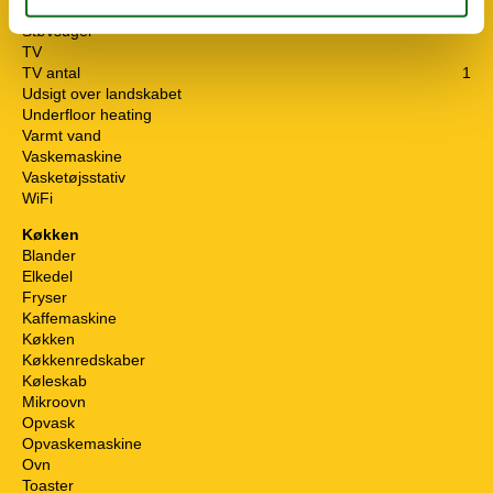
Stue
Støvsuger
TV
TV antal
1
Udsigt over landskabet
Underfloor heating
Varmt vand
Vaskemaskine
Vasketøjsstativ
WiFi
Køkken
Blander
Elkedel
Fryser
Kaffemaskine
Køkken
Køkkenredskaber
Køleskab
Mikroovn
Opvask
Opvaskemaskine
Ovn
Toaster