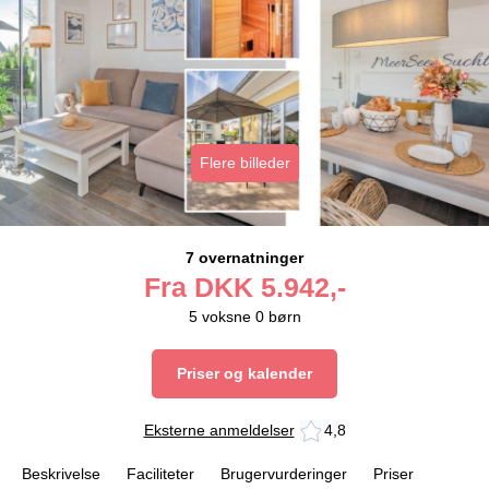
Flere billeder
7 overnatninger
Fra
DKK
5.942,-
5
voksne
0
børn
Priser og kalender
Eksterne anmeldelser
4,8
Beskrivelse
Faciliteter
Brugervurderinger
Priser