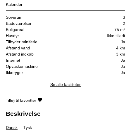
Kalender
Soverum
3
Badeværelser
2
Boligareal
75 m²
Husdyr
Ikke tilladt
Tilbyder miniferie
Ja
Afstand vand
4 km
Afstand indkøb
3 km
Internet
Ja
Opvaskemaskine
Ja
Ikkeryger
Ja
Se alle faciliteter
Tilføj til favoritter
Beskrivelse
Dansk
Tysk