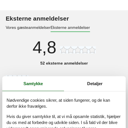
Eksterne anmeldelser
Vores gæsteanmeldelser
Eksterne anmeldelser
4,8
52 eksterne anmeldelser
4,8
juli 2026
Samtykke
Detaljer
5,0
juni 2026
Generel:
Nødvendige cookies sikrer, at siden fungerer, og de kan
Moderne Doppelhsushälfte. Es hat uns sehr gefallen
derfor ikke fravælges.
Hvis du giver samtykke til, at vi må opsamle statistik, hjælper
5,0
juni 2026
du os med at forbedre og udvikle siden. I så fald vil der blive