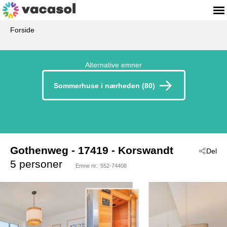
Forside
Alternative emner
Sommerhuse i nærheden (80)
Gothenweg
 - 17419
 - Korswandt
Del
5 personer
Emne nr.:
552-74408