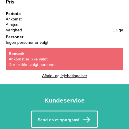
Pris
Periode
Ankomst
Afrejse
Varighed
1 uge
Personer
Ingen personer er valgt
Bemærk
Ankomst er ikke valgt.
Der er ikke valgt personer.
Aftale- og lejebetingelser
Kundeservice
Send os et spørgsmål