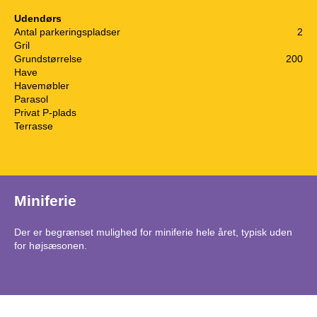
Udendørs
Antal parkeringspladser
2
Gril
Grundstørrelse
200
Have
Havemøbler
Parasol
Privat P-plads
Terrasse
Miniferie
Der er begrænset mulighed for miniferie hele året, typisk uden
for højsæsonen.