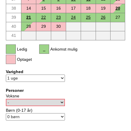
38
14
15
16
17
18
19
20
39
21
22
23
24
25
26
27
40
28
29
30
41
Ledig
Ankomst mulig
Optaget
Varighed
Personer
Voksne
Børn (0-17 år)