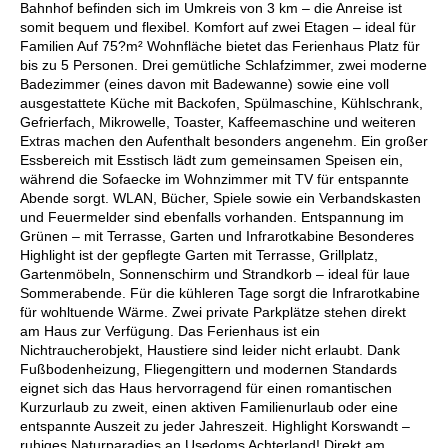
Bahnhof befinden sich im Umkreis von 3 km – die Anreise ist
somit bequem und flexibel. Komfort auf zwei Etagen – ideal für
Familien Auf 75?m² Wohnfläche bietet das Ferienhaus Platz für
bis zu 5 Personen. Drei gemütliche Schlafzimmer, zwei moderne
Badezimmer (eines davon mit Badewanne) sowie eine voll
ausgestattete Küche mit Backofen, Spülmaschine, Kühlschrank,
Gefrierfach, Mikrowelle, Toaster, Kaffeemaschine und weiteren
Extras machen den Aufenthalt besonders angenehm. Ein großer
Essbereich mit Esstisch lädt zum gemeinsamen Speisen ein,
während die Sofaecke im Wohnzimmer mit TV für entspannte
Abende sorgt. WLAN, Bücher, Spiele sowie ein Verbandskasten
und Feuermelder sind ebenfalls vorhanden. Entspannung im
Grünen – mit Terrasse, Garten und Infrarotkabine Besonderes
Highlight ist der gepflegte Garten mit Terrasse, Grillplatz,
Gartenmöbeln, Sonnenschirm und Strandkorb – ideal für laue
Sommerabende. Für die kühleren Tage sorgt die Infrarotkabine
für wohltuende Wärme. Zwei private Parkplätze stehen direkt
am Haus zur Verfügung. Das Ferienhaus ist ein
Nichtraucherobjekt, Haustiere sind leider nicht erlaubt. Dank
Fußbodenheizung, Fliegengittern und modernen Standards
eignet sich das Haus hervorragend für einen romantischen
Kurzurlaub zu zweit, einen aktiven Familienurlaub oder eine
entspannte Auszeit zu jeder Jahreszeit. Highlight Korswandt –
ruhiges Naturparadies an Usedoms Achterland! Direkt am