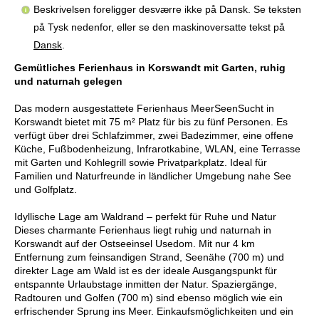
Beskrivelsen foreligger desværre ikke på Dansk. Se teksten
på Tysk nedenfor, eller se den maskinoversatte tekst på
Dansk
.
Gemütliches Ferienhaus in Korswandt mit Garten, ruhig
und naturnah gelegen
Das modern ausgestattete Ferienhaus MeerSeenSucht in
Korswandt bietet mit 75 m² Platz für bis zu fünf Personen. Es
verfügt über drei Schlafzimmer, zwei Badezimmer, eine offene
Küche, Fußbodenheizung, Infrarotkabine, WLAN, eine Terrasse
mit Garten und Kohlegrill sowie Privatparkplatz. Ideal für
Familien und Naturfreunde in ländlicher Umgebung nahe See
und Golfplatz.
Idyllische Lage am Waldrand – perfekt für Ruhe und Natur
Dieses charmante Ferienhaus liegt ruhig und naturnah in
Korswandt auf der Ostseeinsel Usedom. Mit nur 4 km
Entfernung zum feinsandigen Strand, Seenähe (700 m) und
direkter Lage am Wald ist es der ideale Ausgangspunkt für
entspannte Urlaubstage inmitten der Natur. Spaziergänge,
Radtouren und Golfen (700 m) sind ebenso möglich wie ein
erfrischender Sprung ins Meer. Einkaufsmöglichkeiten und ein