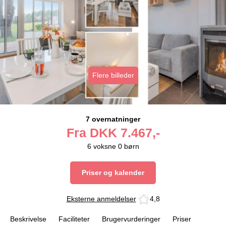
Flere billeder
7 overnatninger
Fra
DKK
7.467,-
6
voksne
0
børn
Priser og kalender
Eksterne anmeldelser
4,8
Beskrivelse
Faciliteter
Brugervurderinger
Priser