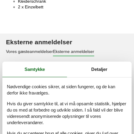
Kleiderschrank
2 x Einzelbett
Eksterne anmeldelser
Vores gæsteanmeldelser
Eksterne anmeldelser
4,8
Samtykke
Detaljer
Nødvendige cookies sikrer, at siden fungerer, og de kan
36 eksterne anmeldelser
derfor ikke fravælges.
Hvis du giver samtykke til, at vi må opsamle statistik, hjælper
5,0
april 2026
du os med at forbedre og udvikle siden. I så fald vil der blive
videresendt anonymiserede oplysninger til vores
4,5
marts 2026
underleverandører.
Generel:
Es handelt sich um eine zweckmäßig eingerichtete
Hvis du accepterer brug af alle cookies, giver du (ud over