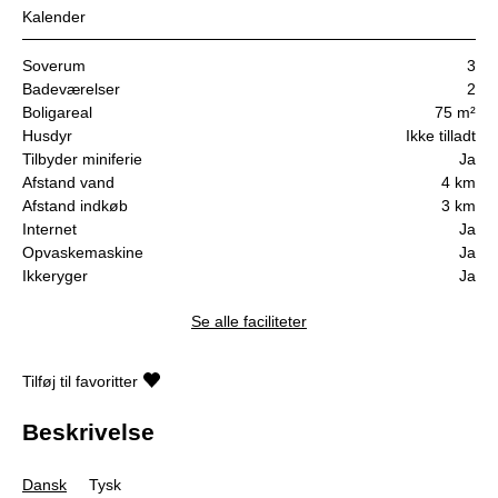
Kalender
Soverum
3
Badeværelser
2
Boligareal
75 m²
Husdyr
Ikke tilladt
Tilbyder miniferie
Ja
Afstand vand
4 km
Afstand indkøb
3 km
Internet
Ja
Opvaskemaskine
Ja
Ikkeryger
Ja
Se alle faciliteter
Tilføj til favoritter
Beskrivelse
Dansk
Tysk