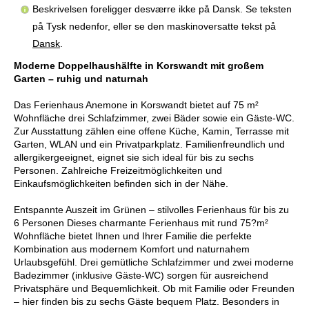
Beskrivelsen foreligger desværre ikke på Dansk. Se teksten
på Tysk nedenfor, eller se den maskinoversatte tekst på
Dansk
.
Moderne Doppelhaushälfte in Korswandt mit großem
Garten – ruhig und naturnah
Das Ferienhaus Anemone in Korswandt bietet auf 75 m²
Wohnfläche drei Schlafzimmer, zwei Bäder sowie ein Gäste-WC.
Zur Ausstattung zählen eine offene Küche, Kamin, Terrasse mit
Garten, WLAN und ein Privatparkplatz. Familienfreundlich und
allergikergeeignet, eignet sie sich ideal für bis zu sechs
Personen. Zahlreiche Freizeitmöglichkeiten und
Einkaufsmöglichkeiten befinden sich in der Nähe.
Entspannte Auszeit im Grünen – stilvolles Ferienhaus für bis zu
6 Personen Dieses charmante Ferienhaus mit rund 75?m²
Wohnfläche bietet Ihnen und Ihrer Familie die perfekte
Kombination aus modernem Komfort und naturnahem
Urlaubsgefühl. Drei gemütliche Schlafzimmer und zwei moderne
Badezimmer (inklusive Gäste-WC) sorgen für ausreichend
Privatsphäre und Bequemlichkeit. Ob mit Familie oder Freunden
– hier finden bis zu sechs Gäste bequem Platz. Besonders in