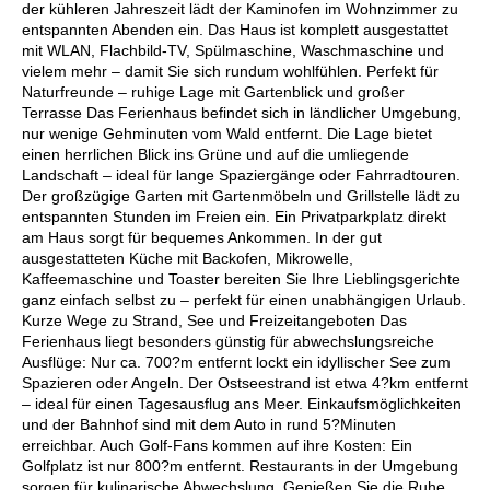
der kühleren Jahreszeit lädt der Kaminofen im Wohnzimmer zu
entspannten Abenden ein. Das Haus ist komplett ausgestattet
mit WLAN, Flachbild-TV, Spülmaschine, Waschmaschine und
vielem mehr – damit Sie sich rundum wohlfühlen. Perfekt für
Naturfreunde – ruhige Lage mit Gartenblick und großer
Terrasse Das Ferienhaus befindet sich in ländlicher Umgebung,
nur wenige Gehminuten vom Wald entfernt. Die Lage bietet
einen herrlichen Blick ins Grüne und auf die umliegende
Landschaft – ideal für lange Spaziergänge oder Fahrradtouren.
Der großzügige Garten mit Gartenmöbeln und Grillstelle lädt zu
entspannten Stunden im Freien ein. Ein Privatparkplatz direkt
am Haus sorgt für bequemes Ankommen. In der gut
ausgestatteten Küche mit Backofen, Mikrowelle,
Kaffeemaschine und Toaster bereiten Sie Ihre Lieblingsgerichte
ganz einfach selbst zu – perfekt für einen unabhängigen Urlaub.
Kurze Wege zu Strand, See und Freizeitangeboten Das
Ferienhaus liegt besonders günstig für abwechslungsreiche
Ausflüge: Nur ca. 700?m entfernt lockt ein idyllischer See zum
Spazieren oder Angeln. Der Ostseestrand ist etwa 4?km entfernt
– ideal für einen Tagesausflug ans Meer. Einkaufsmöglichkeiten
und der Bahnhof sind mit dem Auto in rund 5?Minuten
erreichbar. Auch Golf-Fans kommen auf ihre Kosten: Ein
Golfplatz ist nur 800?m entfernt. Restaurants in der Umgebung
sorgen für kulinarische Abwechslung. Genießen Sie die Ruhe