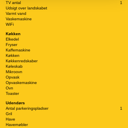
TV antal
1
Udsigt over landskabet
Varmt vand
Vaskemaskine
WiFi
Køkken
Elkedel
Fryser
Kaffemaskine
Køkken
Køkkenredskaber
Køleskab
Mikroovn
Opvask
Opvaskemaskine
Ovn
Toaster
Udendørs
Antal parkeringspladser
1
Gril
Have
Havemøbler