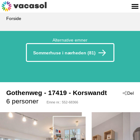
Forside
Alternative emner
Sommerhuse i nærheden (81)
Gothenweg
 - 17419
 - Korswandt
Del
6 personer
Emne nr.:
552-68366