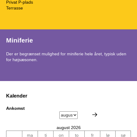
Privat P-plads
Terrasse
Miniferie
Der er begrænset mulighed for miniferie hele året, typisk uden
for højsæsonen.
Kalender
Ankomst
august 2026
ma
ti
on
to
fr
lø
sø