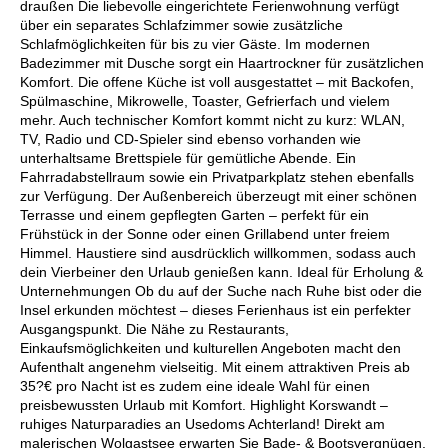
draußen Die liebevolle eingerichtete Ferienwohnung verfügt
über ein separates Schlafzimmer sowie zusätzliche
Schlafmöglichkeiten für bis zu vier Gäste. Im modernen
Badezimmer mit Dusche sorgt ein Haartrockner für zusätzlichen
Komfort. Die offene Küche ist voll ausgestattet – mit Backofen,
Spülmaschine, Mikrowelle, Toaster, Gefrierfach und vielem
mehr. Auch technischer Komfort kommt nicht zu kurz: WLAN,
TV, Radio und CD-Spieler sind ebenso vorhanden wie
unterhaltsame Brettspiele für gemütliche Abende. Ein
Fahrradabstellraum sowie ein Privatparkplatz stehen ebenfalls
zur Verfügung. Der Außenbereich überzeugt mit einer schönen
Terrasse und einem gepflegten Garten – perfekt für ein
Frühstück in der Sonne oder einen Grillabend unter freiem
Himmel. Haustiere sind ausdrücklich willkommen, sodass auch
dein Vierbeiner den Urlaub genießen kann. Ideal für Erholung &
Unternehmungen Ob du auf der Suche nach Ruhe bist oder die
Insel erkunden möchtest – dieses Ferienhaus ist ein perfekter
Ausgangspunkt. Die Nähe zu Restaurants,
Einkaufsmöglichkeiten und kulturellen Angeboten macht den
Aufenthalt angenehm vielseitig. Mit einem attraktiven Preis ab
35?€ pro Nacht ist es zudem eine ideale Wahl für einen
preisbewussten Urlaub mit Komfort. Highlight Korswandt –
ruhiges Naturparadies an Usedoms Achterland! Direkt am
malerischen Wolgastsee erwarten Sie Bade- & Bootsvergnügen,