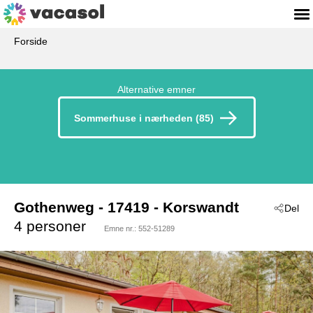
Forside
Alternative emner
Sommerhuse i nærheden (85)
Gothenweg
 - 17419
 - Korswandt
Del
4 personer
Emne nr.:
552-51289