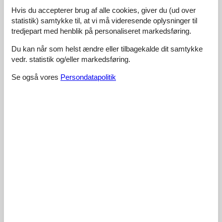
Hvis du accepterer brug af alle cookies, giver du (ud over
statistik) samtykke til, at vi må videresende oplysninger til
4,6
tredjepart med henblik på personaliseret markedsføring.
Du kan når som helst ændre eller tilbagekalde dit samtykke
vedr. statistik og/eller markedsføring.
68 eksterne anmeldelser
Se også vores
Persondatapolitik
5,0
juni 2026
Generel:
Schöne Unterkunft, ruhige Lage ,
5,0
juni 2026
4,8
maj 2026
4,0
april 2026
Generel:
Wohnung liegt sehr ruhig am Waldrand, und ist mit allen
ausgestattet was man benötigt. Wir hatten gedacht das man
ohne große Anstrengung bis nach Ahlbeck kommt, das ist leider