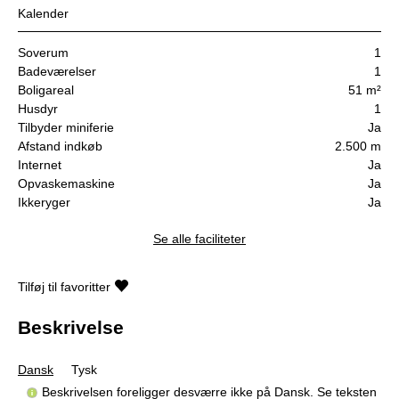
Kalender
Soverum
1
Badeværelser
1
Boligareal
51 m²
Husdyr
1
Tilbyder miniferie
Ja
Afstand indkøb
2.500 m
Internet
Ja
Opvaskemaskine
Ja
Ikkeryger
Ja
Se alle faciliteter
Tilføj til favoritter
Beskrivelse
Dansk
Tysk
Beskrivelsen foreligger desværre ikke på Dansk. Se teksten