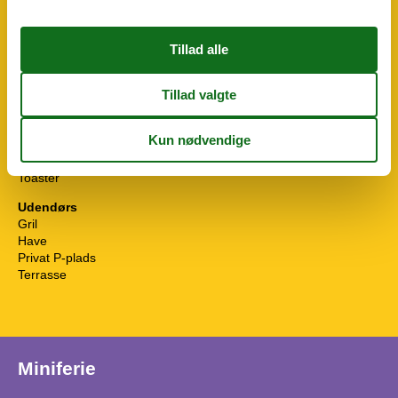
WiFi
Køkken
Fryser
Kaffemaskine
Køkken
Køleskab
Mikroovn
Opvaskemaskine
Ovn
Toaster
Udendørs
Gril
Have
Privat P-plads
Terrasse
Miniferie