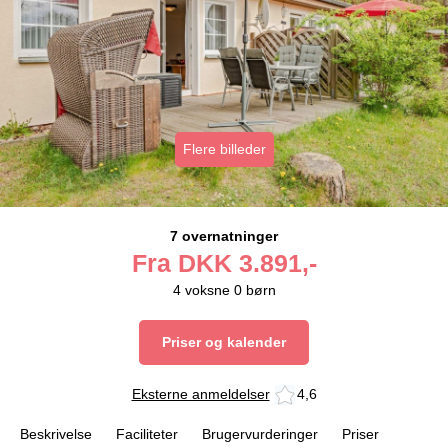
Flere billeder
7 overnatninger
Fra
DKK
3.891,-
4
voksne
0
børn
Priser og kalender
Eksterne anmeldelser
4,6
Beskrivelse
Faciliteter
Brugervurderinger
Priser