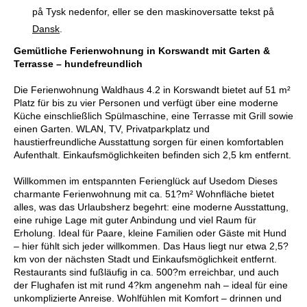
på Tysk nedenfor, eller se den maskinoversatte tekst på
Dansk
.
Gemütliche Ferienwohnung in Korswandt mit Garten &
Terrasse – hundefreundlich
Die Ferienwohnung Waldhaus 4.2 in Korswandt bietet auf 51 m²
Platz für bis zu vier Personen und verfügt über eine moderne
Küche einschließlich Spülmaschine, eine Terrasse mit Grill sowie
einen Garten. WLAN, TV, Privatparkplatz und
haustierfreundliche Ausstattung sorgen für einen komfortablen
Aufenthalt. Einkaufsmöglichkeiten befinden sich 2,5 km entfernt.
Willkommen im entspannten Ferienglück auf Usedom Dieses
charmante Ferienwohnung mit ca. 51?m² Wohnfläche bietet
alles, was das Urlaubsherz begehrt: eine moderne Ausstattung,
eine ruhige Lage mit guter Anbindung und viel Raum für
Erholung. Ideal für Paare, kleine Familien oder Gäste mit Hund
– hier fühlt sich jeder willkommen. Das Haus liegt nur etwa 2,5?
km von der nächsten Stadt und Einkaufsmöglichkeit entfernt.
Restaurants sind fußläufig in ca. 500?m erreichbar, und auch
der Flughafen ist mit rund 4?km angenehm nah – ideal für eine
unkomplizierte Anreise. Wohlfühlen mit Komfort – drinnen und