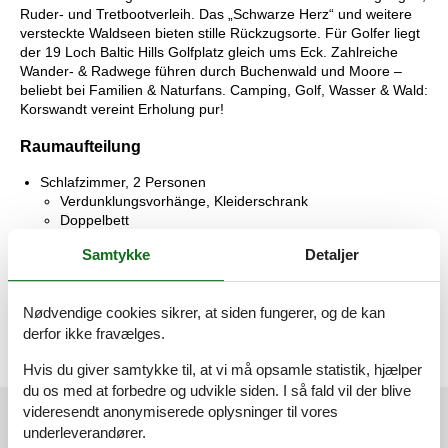
Ruder- und Tretbootverleih. Das „Schwarze Herz“ und weitere
versteckte Waldseen bieten stille Rückzugsorte. Für Golfer liegt
der 19 Loch Baltic Hills Golfplatz gleich ums Eck. Zahlreiche
Wander- & Radwege führen durch Buchenwald und Moore –
beliebt bei Familien & Naturfans. Camping, Golf, Wasser & Wald:
Korswandt vereint Erholung pur!
Raumaufteilung
Schlafzimmer, 2 Personen
Verdunklungsvorhänge, Kleiderschrank
Doppelbett
Samtykke
Detaljer
Wohnzimmer, 2 Personen
Kleiderschrank
Doppelcouch
Nødvendige cookies sikrer, at siden fungerer, og de kan
derfor ikke fravælges.
Hvis du giver samtykke til, at vi må opsamle statistik, hjælper
du os med at forbedre og udvikle siden. I så fald vil der blive
videresendt anonymiserede oplysninger til vores
Eksterne anmeldelser
underleverandører.
Vores gæsteanmeldelser
Eksterne anmeldelser