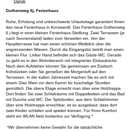
Dansk
.
Gothenweg 6j, Ferienhaus
Ruhe, Erholung und unbeschwerte Urlaubstage garantiert Ihnen
das neue Ferienhaus in Korswandt. Das Ferienhaus Gothenweg
6 j liegt in einer kleinen Ferienhaus-Siedlung. Zwei Terrassen (je
nach Sonnenstand) laden zum Verweilen ein. Von der
Hauptterrasse hat man einen schönen Weitblick über die
angrenzenden Wiesen. Durch die Eingangstür betritt man einen
kleinen Flur. Linker Hand befindet sich das Gäste-WC. Gerade
zu geht es in den Wohnbereich mit integrierter Einbauküche.
Nach dem Aufstehen können Sie gemeinsam am Esstisch
frühstücken oder Sie genießen die Morgenluft auf den
Terrassen. In der kalten Jahreszeit machen Sie es sich mit
einem Glas Wein vor dem Kamin für kuschelige Stunden
gemütlich. Die obere Etage erreicht man über eine Holztreppe.
Dort finden Sie zwei Schlafräume mit Doppelbetten und das Bad
mit Dusche und WC. Der Spitzboden, aus dem Schlafzimmer
über eine Holztreppe erreichbar, ist so ausgebaut, dass dort
zwei Kinder schlafen und spielen können. Für Ihren Komfort
steht ein WLAN Netz kostenlos zur Verfügung.*
*Wir übernehmen keine Gewähr für die tatsächliche