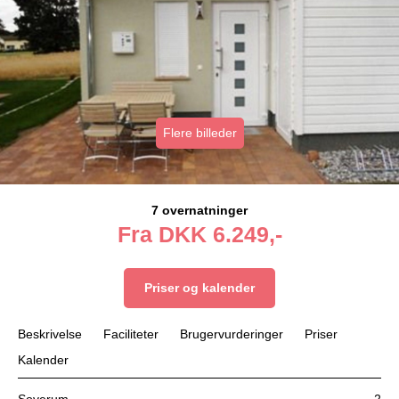
Flere billeder
7 overnatninger
Fra
DKK
6.249,-
Priser og kalender
Beskrivelse
Faciliteter
Brugervurderinger
Priser
Kalender
Soverum
2