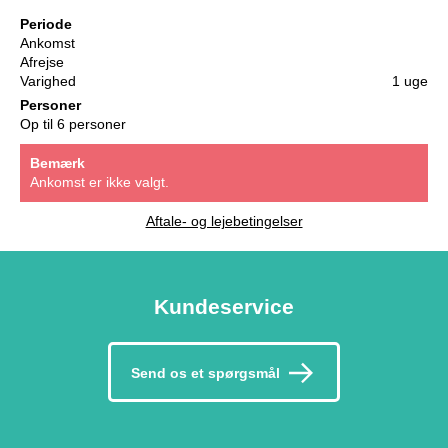
Periode
Ankomst
Afrejse
Varighed
1 uge
Personer
Op til 6 personer
Bemærk
Ankomst er ikke valgt.
Aftale- og lejebetingelser
Kundeservice
Send os et spørgsmål