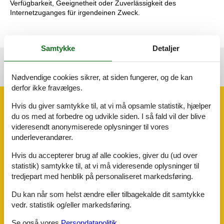
Verfügbarkeit, Geeignetheit oder Zuverlässigkeit des
Internetzuganges für irgendeinen Zweck.
Samtykke
Detaljer
Se nabo emner
Se solens gang om emnet
😎
Nødvendige cookies sikrer, at siden fungerer, og de kan
derfor ikke fravælges.
Faciliteter
Hvis du giver samtykke til, at vi må opsamle statistik, hjælper
du os med at forbedre og udvikle siden. I så fald vil der blive
videresendt anonymiserede oplysninger til vores
Afstande
underleverandører.
Til badepladsen/vandmassen
800 m
Til busstoppestedet
700 m
Hvis du accepterer brug af alle cookies, giver du (ud over
Til centrum
800 m
statistik) samtykke til, at vi må videresende oplysninger til
Til cykelstien
500 m
tredjepart med henblik på personaliseret markedsføring.
Til de termiske bade
4 km
Til golfbanen
1,5 km
Du kan når som helst ændre eller tilbagekalde dit samtykke
Til lufthavnen
6,5 km
vedr. statistik og/eller markedsføring.
Til lægen
4 km
Til restauranten
800 m
Se også vores
Persondatapolitik