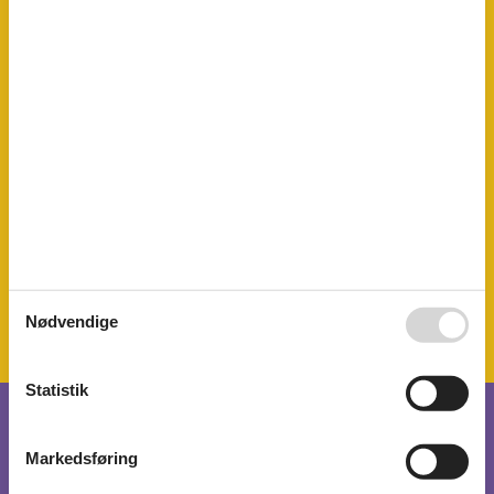
Flere soveværelser
Gæstetoilet
Internet - WiFi
Kaffemaskine
Køkken (åbent)
Køleskab
Mikroovn
Mulighed for fryser
Opvaskemaskine
Ovn
Terrasse
Toaster
TV - fladskærm
Vandvarmer
Vaskemaskine
Nødvendige
Statistik
Miniferie
Markedsføring
Der er begrænset mulighed for miniferie hele året, typisk uden
for højsæsonen.