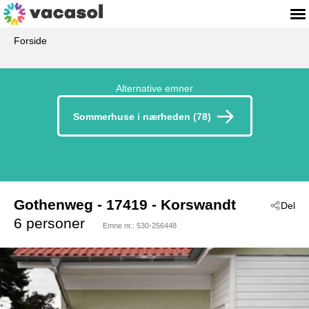
Forside
Alternative emner
Sommerhuse i nærheden (78)
Gothenweg
 - 17419
 - Korswandt
Del
6 personer
Emne nr.:
530-256448