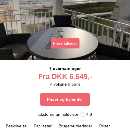
Flere billeder
7 overnatninger
Fra
DKK
6.549,-
4
voksne
0
børn
Priser og kalender
Eksterne anmeldelser
4,8
Beskrivelse
Faciliteter
Brugervurderinger
Priser