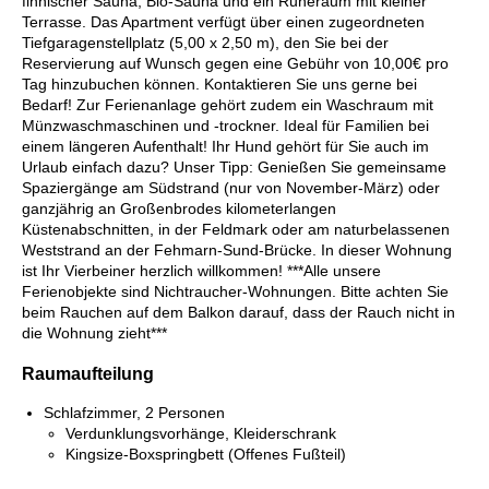
finnischer Sauna, Bio-Sauna und ein Ruheraum mit kleiner
Terrasse. Das Apartment verfügt über einen zugeordneten
Tiefgaragenstellplatz (5,00 x 2,50 m), den Sie bei der
Reservierung auf Wunsch gegen eine Gebühr von 10,00€ pro
Tag hinzubuchen können. Kontaktieren Sie uns gerne bei
Bedarf! Zur Ferienanlage gehört zudem ein Waschraum mit
Münzwaschmaschinen und -trockner. Ideal für Familien bei
einem längeren Aufenthalt! Ihr Hund gehört für Sie auch im
Urlaub einfach dazu? Unser Tipp: Genießen Sie gemeinsame
Spaziergänge am Südstrand (nur von November-März) oder
ganzjährig an Großenbrodes kilometerlangen
Küstenabschnitten, in der Feldmark oder am naturbelassenen
Weststrand an der Fehmarn-Sund-Brücke. In dieser Wohnung
ist Ihr Vierbeiner herzlich willkommen! ***Alle unsere
Ferienobjekte sind Nichtraucher-Wohnungen. Bitte achten Sie
beim Rauchen auf dem Balkon darauf, dass der Rauch nicht in
die Wohnung zieht***
Raumaufteilung
Schlafzimmer, 2 Personen
Verdunklungsvorhänge, Kleiderschrank
Kingsize-Boxspringbett (Offenes Fußteil)