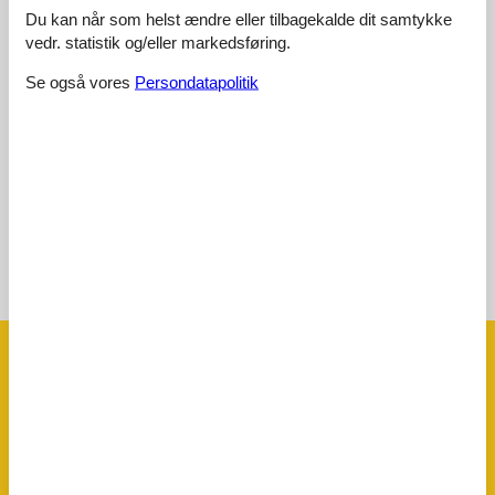
Du kan når som helst ændre eller tilbagekalde dit samtykke
4,5
april 2026
vedr. statistik og/eller markedsføring.
Se også vores
Persondatapolitik
4,5
marts 2026
4,8
august 2025
Vis alle anmeldelser
Se nabo emner
Se solens gang om emnet
😎
Faciliteter
Afstand
Afstand indkøb
1,5 km
Restaurant afstand
25 m
Strandafstand
25 m