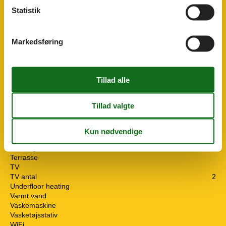
Radio
Statistik
Røgalarm
Sauna
Senge
4
Markedsføring
Skoskab
Skraldespand
Skænk
Sofa
Sovesofaer
1
Spejl
Spil
Spisebord
Spisepladser
Strandudsigt
Stue
Støvsuger
Terrasse
TV
TV antal
2
Underfloor heating
Varmt vand
Vaskemaskine
Vasketøjsstativ
WiFi