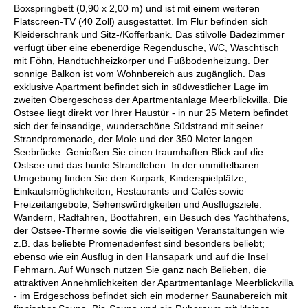
Boxspringbett (0,90 x 2,00 m) und ist mit einem weiteren
Flatscreen-TV (40 Zoll) ausgestattet. Im Flur befinden sich
Kleiderschrank und Sitz-/Kofferbank. Das stilvolle Badezimmer
verfügt über eine ebenerdige Regendusche, WC, Waschtisch
mit Föhn, Handtuchheizkörper und Fußbodenheizung. Der
sonnige Balkon ist vom Wohnbereich aus zugänglich. Das
exklusive Apartment befindet sich in südwestlicher Lage im
zweiten Obergeschoss der Apartmentanlage Meerblickvilla. Die
Ostsee liegt direkt vor Ihrer Haustür - in nur 25 Metern befindet
sich der feinsandige, wunderschöne Südstrand mit seiner
Strandpromenade, der Mole und der 350 Meter langen
Seebrücke. Genießen Sie einen traumhaften Blick auf die
Ostsee und das bunte Strandleben. In der unmittelbaren
Umgebung finden Sie den Kurpark, Kinderspielplätze,
Einkaufsmöglichkeiten, Restaurants und Cafés sowie
Freizeitangebote, Sehenswürdigkeiten und Ausflugsziele.
Wandern, Radfahren, Bootfahren, ein Besuch des Yachthafens,
der Ostsee-Therme sowie die vielseitigen Veranstaltungen wie
z.B. das beliebte Promenadenfest sind besonders beliebt;
ebenso wie ein Ausflug in den Hansapark und auf die Insel
Fehmarn. Auf Wunsch nutzen Sie ganz nach Belieben, die
attraktiven Annehmlichkeiten der Apartmentanlage Meerblickvilla
- im Erdgeschoss befindet sich ein moderner Saunabereich mit