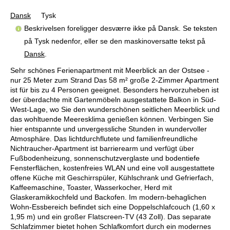
Dansk
Tysk
Beskrivelsen foreligger desværre ikke på Dansk. Se teksten
på Tysk nedenfor, eller se den maskinoversatte tekst på
Dansk
.
Sehr schönes Ferienapartment mit Meerblick an der Ostsee -
nur 25 Meter zum Strand Das 58 m² große 2-Zimmer Apartment
ist für bis zu 4 Personen geeignet. Besonders hervorzuheben ist
der überdachte mit Gartenmöbeln ausgestattete Balkon in Süd-
West-Lage, wo Sie den wunderschönen seitlichen Meerblick und
das wohltuende Meeresklima genießen können. Verbingen Sie
hier entspannte und unvergessliche Stunden in wundervoller
Atmosphäre. Das lichtdurchflutete und familienfreundliche
Nichtraucher-Apartment ist barrierearm und verfügt über
Fußbodenheizung, sonnenschutzverglaste und bodentiefe
Fensterflächen, kostenfreies WLAN und eine voll ausgestattete
offene Küche mit Geschirrspüler, Kühlschrank und Gefrierfach,
Kaffeemaschine, Toaster, Wasserkocher, Herd mit
Glaskeramikkochfeld und Backofen. Im modern-behaglichen
Wohn-Essbereich befindet sich eine Doppelschlafcouch (1,60 x
1,95 m) und ein großer Flatscreen-TV (43 Zoll). Das separate
Schlafzimmer bietet hohen Schlafkomfort durch ein modernes