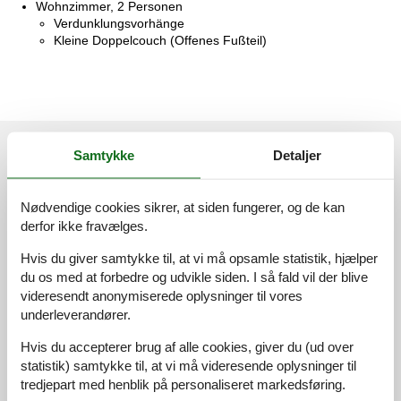
Wohnzimmer, 2 Personen
Verdunklungsvorhänge
Kleine Doppelcouch (Offenes Fußteil)
Eksterne anmeldelser
Samtykke
Detaljer
Vores gæsteanmeldelser
Eksterne anmeldelser
Nødvendige cookies sikrer, at siden fungerer, og de kan
4,8
derfor ikke fravælges.
Hvis du giver samtykke til, at vi må opsamle statistik, hjælper
du os med at forbedre og udvikle siden. I så fald vil der blive
19 eksterne anmeldelser
videresendt anonymiserede oplysninger til vores
underleverandører.
4,8
juli 2026
Hvis du accepterer brug af alle cookies, giver du (ud over
statistik) samtykke til, at vi må videresende oplysninger til
4,8
maj 2026
tredjepart med henblik på personaliseret markedsføring.