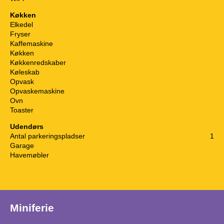
Køkken
Elkedel
Fryser
Kaffemaskine
Køkken
Køkkenredskaber
Køleskab
Opvask
Opvaskemaskine
Ovn
Toaster
Udendørs
Antal parkeringspladser
1
Garage
Havemøbler
Miniferie