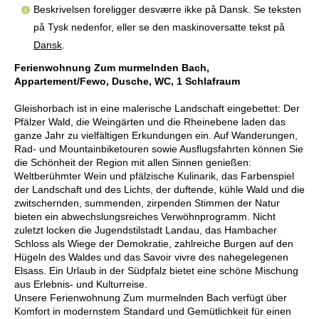
Beskrivelsen foreligger desværre ikke på Dansk. Se teksten
på Tysk nedenfor, eller se den maskinoversatte tekst på
Dansk
.
Ferienwohnung Zum murmelnden Bach,
Appartement/Fewo, Dusche, WC, 1 Schlafraum
Gleishorbach ist in eine malerische Landschaft eingebettet: Der
Pfälzer Wald, die Weingärten und die Rheinebene laden das
ganze Jahr zu vielfältigen Erkundungen ein. Auf Wanderungen,
Rad- und Mountainbiketouren sowie Ausflugsfahrten können Sie
die Schönheit der Region mit allen Sinnen genießen:
Weltberühmter Wein und pfälzische Kulinarik, das Farbenspiel
der Landschaft und des Lichts, der duftende, kühle Wald und die
zwitschernden, summenden, zirpenden Stimmen der Natur
bieten ein abwechslungsreiches Verwöhnprogramm. Nicht
zuletzt locken die Jugendstilstadt Landau, das Hambacher
Schloss als Wiege der Demokratie, zahlreiche Burgen auf den
Hügeln des Waldes und das Savoir vivre des nahegelegenen
Elsass. Ein Urlaub in der Südpfalz bietet eine schöne Mischung
aus Erlebnis- und Kulturreise.
Unsere Ferienwohnung Zum murmelnden Bach verfügt über
Komfort in modernstem Standard und Gemütlichkeit für einen