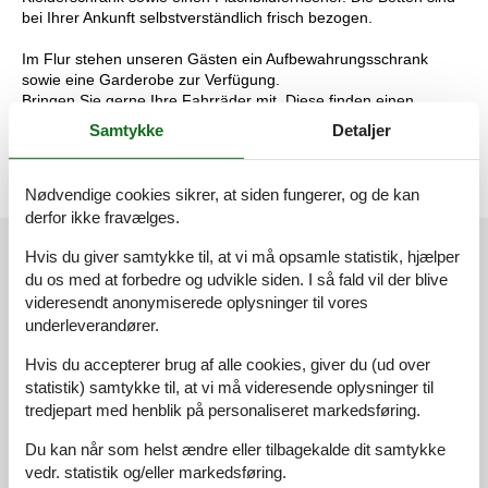
bei Ihrer Ankunft selbstverständlich frisch bezogen.
Im Flur stehen unseren Gästen ein Aufbewahrungsschrank
sowie eine Garderobe zur Verfügung.
Bringen Sie gerne Ihre Fahrräder mit. Diese finden einen
sicheren Platz zum Unterstellen. Ein Parkplatz für das Auto ist
Samtykke
Detaljer
selbstverständlich ebenfalls vorhanden.
Nødvendige cookies sikrer, at siden fungerer, og de kan
derfor ikke fravælges.
Eksterne anmeldelser
Hvis du giver samtykke til, at vi må opsamle statistik, hjælper
du os med at forbedre og udvikle siden. I så fald vil der blive
Vores gæsteanmeldelser
Eksterne anmeldelser
videresendt anonymiserede oplysninger til vores
underleverandører.
4,9
Hvis du accepterer brug af alle cookies, giver du (ud over
statistik) samtykke til, at vi må videresende oplysninger til
tredjepart med henblik på personaliseret markedsføring.
Rengøring:
4,5
Du kan når som helst ændre eller tilbagekalde dit samtykke
Beliggenhed:
5,0
vedr. statistik og/eller markedsføring.
Generelt:
5,0