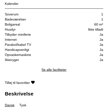
Kalender
Soverum
1
Badeværelser
1
Boligareal
60 m²
Husdyr
Ikke tilladt
Tilbyder miniferie
Ja
Internet
Ja
Parabol/kabel TV
Ja
Handicapvenligt
Ja
Opvaskemaskine
Ja
Ikkeryger
Ja
Se alle faciliteter
Tilføj til favoritter
Beskrivelse
Dansk
Tysk