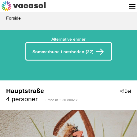
Forside
Alternative emner
Sommerhuse i nærheden (22)
Hauptstraße
Del
 - Gleiszellen-Gleishorbach
4 personer
Emne nr.:
530-800268
 - 76889