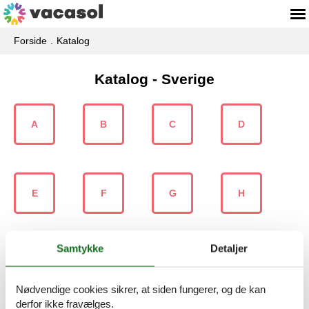
Forside
Katalog
Katalog - Sverige
A
B
C
D
E
F
G
H
Samtykke
Detaljer
I
J
K
L
Nødvendige cookies sikrer, at siden fungerer, og de kan
derfor ikke fravælges.