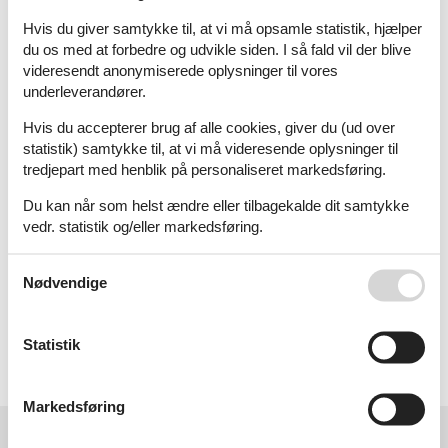
Hvis du giver samtykke til, at vi må opsamle statistik, hjælper
M
N
O
P
du os med at forbedre og udvikle siden. I så fald vil der blive
videresendt anonymiserede oplysninger til vores
underleverandører.
Hvis du accepterer brug af alle cookies, giver du (ud over
R
S
T
U
statistik) samtykke til, at vi må videresende oplysninger til
tredjepart med henblik på personaliseret markedsføring.
Du kan når som helst ændre eller tilbagekalde dit samtykke
vedr. statistik og/eller markedsføring.
V
Y
Ä
Ö
Se også vores
Persondatapolitik
Nødvendige
Å
Statistik
Markedsføring
Kundeservice