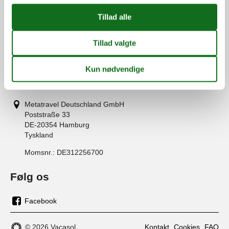
(+45) 7877 0420
info@vacasol.dk
Åbningstider
Find os
Metatravel Deutschland GmbH
Poststraße 33
DE-20354
Hamburg
Tyskland
Momsnr.:
DE312256700
Følg os
Facebook
os
på
© 2026 Vacasol
Kontakt
Cookies
FAQ