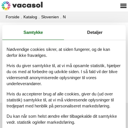
Forside
Katalog
Slovenien
N
Katalog - Slovenien - Nova Gorica-
Samtykke
Detaljer
Kozana
Nødvendige cookies sikrer, at siden fungerer, og de kan
derfor ikke fravælges.
Sommerhus - 8 personer - Kozana - Nova Gorica-Kozana - 5212 - Dobrovo V Brdih
Hvis du giver samtykke til, at vi må opsamle statistik, hjælper
Emne nr.:
151-SER123
du os med at forbedre og udvikle siden. I så fald vil der blive
8 personer
videresendt anonymiserede oplysninger til vores
heraf 2 børn (0-11 år)
underleverandører.
Hvis du accepterer brug af alle cookies, giver du (ud over
statistik) samtykke til, at vi må videresende oplysninger til
tredjepart med henblik på personaliseret markedsføring.
Kundeservice
Du kan når som helst ændre eller tilbagekalde dit samtykke
vedr. statistik og/eller markedsføring.
(+45) 7877 0420