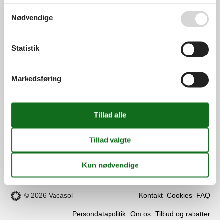
Se også vores
Persondatapolitik
info@vacasol.dk
Nødvendige
Åbningstider
Statistik
Find os
Metatravel Deutschland GmbH
Markedsføring
Poststraße 33
DE-20354
Hamburg
Tyskland
Momsnr.:
DE312256700
Følg os
Facebook
os
på
© 2026 Vacasol
Kontakt
Cookies
FAQ
facebook
Persondatapolitik
Om os
Tilbud og rabatter