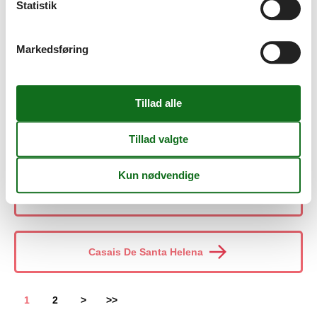
Statistik
Carrapateira
Markedsføring
Carreço
Carvoeiro
Carvoeiro (Algarve)
Casais De Santa Helena
1
2
>
>>