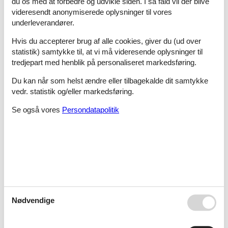
du os med at forbedre og udvikle siden. I så fald vil der blive
Caminha
videresendt anonymiserede oplysninger til vores
underleverandører.
Hvis du accepterer brug af alle cookies, giver du (ud over
Campanário
statistik) samtykke til, at vi må videresende oplysninger til
tredjepart med henblik på personaliseret markedsføring.
Du kan når som helst ændre eller tilbagekalde dit samtykke
Canhas (Madeira)
vedr. statistik og/eller markedsføring.
Se også vores
Persondatapolitik
Caniço (Madeira)
Caniço De Baixo
Nødvendige
Carcavelos