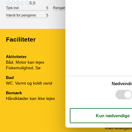
5,0
Tjek ind:
5
Rengøring:
5
Komfort:
Værdi for pengene:
5
Faciliteter
Aktiviteter
Diverse
Båd. Motor kan lejes
14 fod, 5 hk
Byggematerial
Fiskemulighed, Sø
Byggeår
El inkl.
Bad
Feriehus
WC. Varmt og koldt vand
Nødvendi
Helårsisoleret
Kæledyr Nej
Bemærk
Opvarmning, 
Håndklæder kan ikke lejes
Panoramaudsi
Støvsuger
El artikler
1 TV
Internetadgan