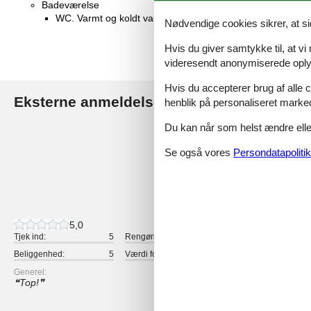
Badeværelse
WC. Varmt og koldt vand, Bruser
Nødvendige cookies sikrer, at si
Hvis du giver samtykke til, at vi
videresendt anonymiserede oplys
Hvis du accepterer brug af alle c
Eksterne anmeldelser
henblik på personaliseret marke
Vores gæsteanmeldelse
Du kan når som helst ændre eller
5,0
Se også vores
Persondatapolitik
2 eksterne anmeldelser
5,0
Tjek ind:
5
Rengøring:
4
Komfort:
Beliggenhed:
5
Værdi for pengene:
5
Generel:
Top!