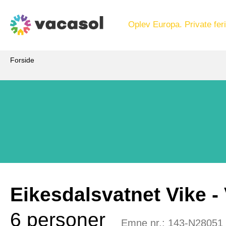
Oplev Europa. Private feri
Forside
Eikesdalsvatnet Vike
 -
6 personer
Emne nr.:
143-N28051