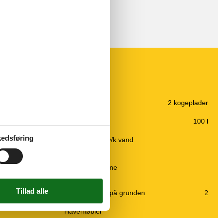
Køkken
200 m
El-plader
2 kogeplader
12 km
Emhætte
200 m
Fryser
100 l
10 km
Kaffemaskine
edsføring
25 m
Køkkenet har v/k vand
30 km
Køleskab
10 km
Mikroovn
Opvaskemaskine
Udendørs
Gratis p-plads på grunden
2
Grill
Havemøbler