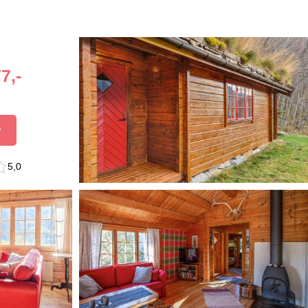
7,-
r
5,0