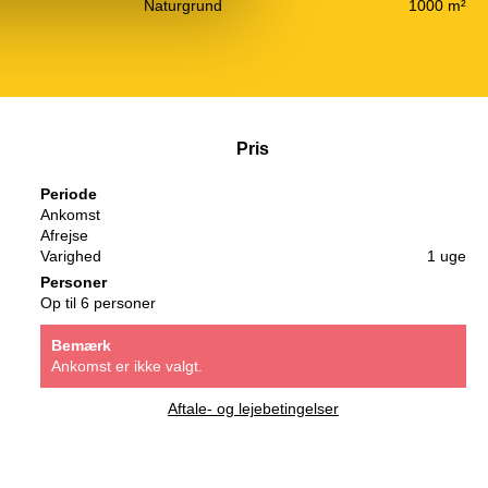
Naturgrund
1000 m²
Pris
Periode
Ankomst
Afrejse
Varighed
1 uge
Personer
Op til 6 personer
Bemærk
Ankomst er ikke valgt.
Aftale- og lejebetingelser