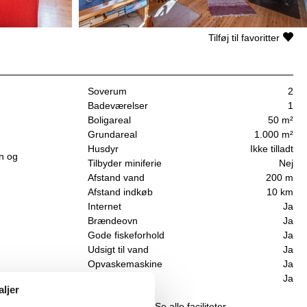
Tilføj til favoritter
Soverum
2
Badeværelser
1
Boligareal
50 m²
Grundareal
1.000 m²
Husdyr
Ikke tilladt
en og
Tilbyder miniferie
Nej
Afstand vand
200 m
Afstand indkøb
10 km
Internet
Ja
Brændeovn
Ja
Gode fiskeforhold
Ja
Udsigt til vand
Ja
Opvaskemaskine
Ja
Ikkeryger
Ja
aljer
Se alle faciliteter