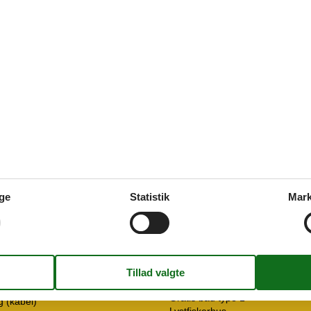
juli 2025
5
Beliggenhed:
5
I nærheden
e: Bjælker
Afs. til nærmeste vand/badning
1993
Afstand langrend
Afstand til fiskemulighed
50 m²
Afstand til indkøb
ge
Statistik
Mark
Nærmeste beboelse
Nærmeste by
Elvarme
Nærmeste restaurant
gt over vand
Indendørs
Pejs
Koncepter
Gratis båd type 1
g (kabel)
Lystfiskerhus