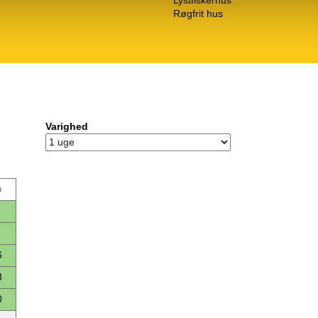
Røgfrit hus
Varighed
ø
6
3
0