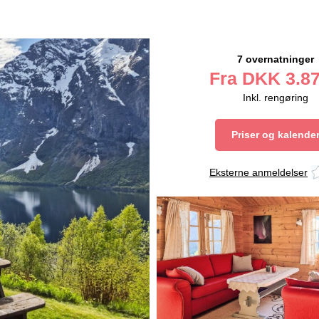
7 overnatninger
Fra
DKK
3.87
Inkl. rengøring
Priser og kalende
Eksterne anmeldelser