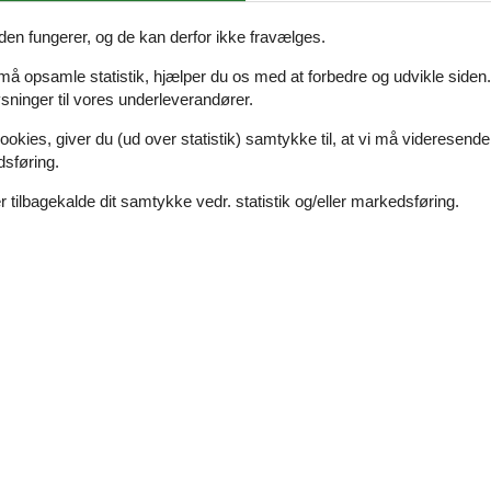
den fungerer, og de kan derfor ikke fravælges.
 må opsamle statistik, hjælper du os med at forbedre og udvikle siden. I
ninger til vores underleverandører.
ookies, giver du (ud over statistik) samtykke til, at vi må videresende
dsføring.
Eksterne anmeldelser
5,0
r
Se nabo emner
 tilbagekalde dit samtykke vedr. statistik og/eller markedsføring.
juli 2025
4
Faciliteter:
4