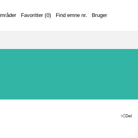
områder
Favoritter (
0
)
Find emne nr.
Bruger
Del