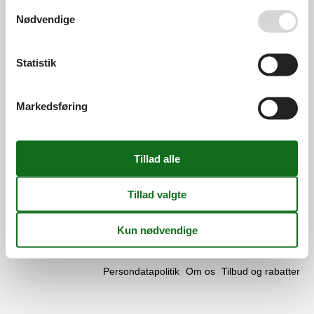
Se også vores
Persondatapolitik
Åbningstider
Nødvendige
Find os
Statistik
Metatravel Deutschland GmbH
Poststraße 33
DE-20354
Hamburg
Markedsføring
Tyskland
Momsnr.:
DE312256700
Følg os
Facebook
os
på
© 2026 Vacasol
Kontakt
Cookies
FAQ
facebook
Persondatapolitik
Om os
Tilbud og rabatter