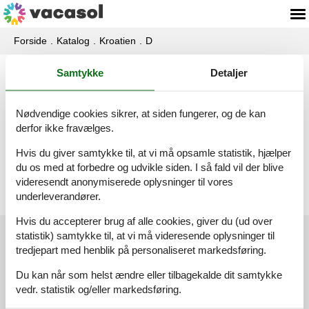
Forside
Katalog
Kroatien
D
Samtykke
Detaljer
Katalog - Kroatien - Danilo Kraljice
Nødvendige cookies sikrer, at siden fungerer, og de kan
Sommerhus - 6 personer - 22323 - Danilo Kraljice
derfor ikke fravælges.
Emne nr.:
359-HR-22323-03
Hvis du giver samtykke til, at vi må opsamle statistik, hjælper
6 personer
du os med at forbedre og udvikle siden. I så fald vil der blive
videresendt anonymiserede oplysninger til vores
underleverandører.
Hvis du accepterer brug af alle cookies, giver du (ud over
statistik) samtykke til, at vi må videresende oplysninger til
Kundeservice
tredjepart med henblik på personaliseret markedsføring.
(+45) 7877 0420
Du kan når som helst ændre eller tilbagekalde dit samtykke
vedr. statistik og/eller markedsføring.
info@vacasol.dk