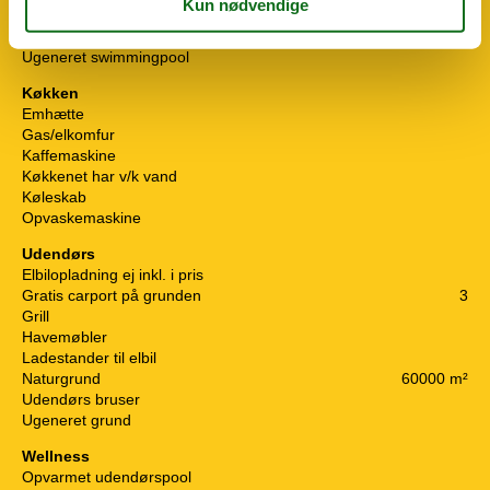
Aktivitetshus
Røgfrit hus
Ugeneret swimmingpool
Køkken
Emhætte
Gas/elkomfur
Kaffemaskine
Køkkenet har v/k vand
Køleskab
Opvaskemaskine
Udendørs
Elbilopladning ej inkl. i pris
Gratis carport på grunden
3
Grill
Havemøbler
Ladestander til elbil
Naturgrund
60000 m²
Udendørs bruser
Ugeneret grund
Wellness
Opvarmet udendørspool