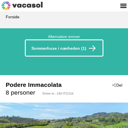
Forside
Alternative emner
Sommerhuse i nærheden (1)
Podere Immacolata
Del
 - Roccastrada Gr
8 personer
Emne nr.:
140-ITG216
 - 58036
 - Roccastrada