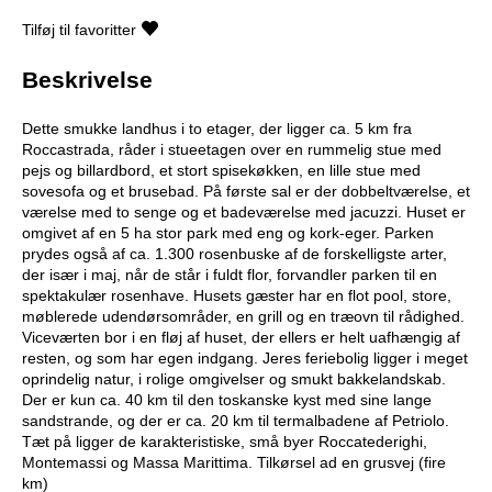
Tilføj til favoritter
Beskrivelse
Dette smukke landhus i to etager, der ligger ca. 5 km fra
Roccastrada, råder i stueetagen over en rummelig stue med
pejs og billardbord, et stort spisekøkken, en lille stue med
sovesofa og et brusebad. På første sal er der dobbeltværelse, et
værelse med to senge og et badeværelse med jacuzzi. Huset er
omgivet af en 5 ha stor park med eng og kork-eger. Parken
prydes også af ca. 1.300 rosenbuske af de forskelligste arter,
der især i maj, når de står i fuldt flor, forvandler parken til en
spektakulær rosenhave. Husets gæster har en flot pool, store,
møblerede udendørsområder, en grill og en træovn til rådighed.
Viceværten bor i en fløj af huset, der ellers er helt uafhængig af
resten, og som har egen indgang. Jeres feriebolig ligger i meget
oprindelig natur, i rolige omgivelser og smukt bakkelandskab.
Der er kun ca. 40 km til den toskanske kyst med sine lange
sandstrande, og der er ca. 20 km til termalbadene af Petriolo.
Tæt på ligger de karakteristiske, små byer Roccatederighi,
Montemassi og Massa Marittima. Tilkørsel ad en grusvej (fire
km)