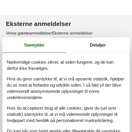
Eksterne anmeldelser
Vores gæsteanmeldelser
Eksterne anmeldelser
Samtykke
Detaljer
5,0
Nødvendige cookies sikrer, at siden fungerer, og de kan
derfor ikke fravælges.
2 eksterne anmeldelser
Hvis du giver samtykke til, at vi må opsamle statistik, hjælper
du os med at forbedre og udvikle siden. I så fald vil der blive
5,0
august 2025
Tjek ind:
5
Rengøring:
5
Komfort:
5
videresendt anonymiserede oplysninger til vores
underleverandører.
Faciliteter:
5
Beliggenhed:
5
Værdi for pengene:
5
Hvis du accepterer brug af alle cookies, giver du (ud over
5,0
juli 2025
statistik) samtykke til, at vi må videresende oplysninger til
Tjek ind:
5
Rengøring:
5
Komfort:
4
tredjepart med henblik på personaliseret markedsføring.
Faciliteter:
5
Beliggenhed:
4
Værdi for pengene:
4
Du kan når som helst ændre eller tilbagekalde dit samtykke