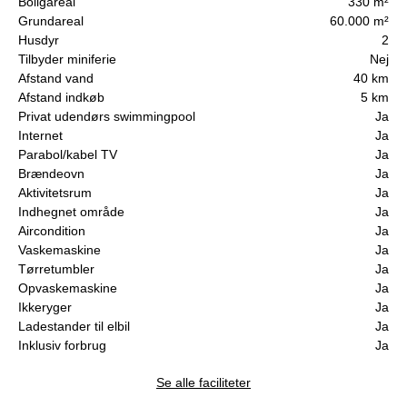
Boligareal
330 m²
Grundareal
60.000 m²
Husdyr
2
Tilbyder miniferie
Nej
Afstand vand
40 km
Afstand indkøb
5 km
Privat udendørs swimmingpool
Ja
Internet
Ja
Parabol/kabel TV
Ja
Brændeovn
Ja
Aktivitetsrum
Ja
Indhegnet område
Ja
Aircondition
Ja
Vaskemaskine
Ja
Tørretumbler
Ja
Opvaskemaskine
Ja
Ikkeryger
Ja
Ladestander til elbil
Ja
Inklusiv forbrug
Ja
Se alle faciliteter