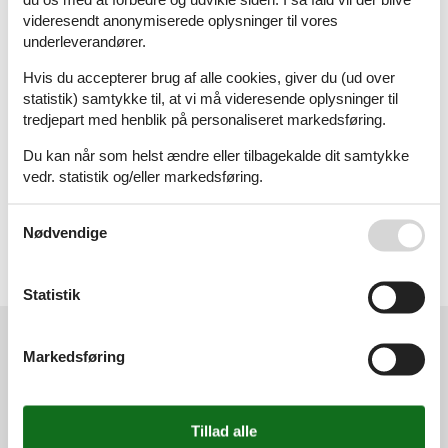
videresendt anonymiserede oplysninger til vores
M
N
O
P
underleverandører.
Hvis du accepterer brug af alle cookies, giver du (ud over
statistik) samtykke til, at vi må videresende oplysninger til
tredjepart med henblik på personaliseret markedsføring.
Q
R
S
T
Du kan når som helst ændre eller tilbagekalde dit samtykke
vedr. statistik og/eller markedsføring.
Se også vores
Persondatapolitik
Nødvendige
U
V
W
Z
Statistik
Kundeservice
Markedsføring
(+45) 7877 0420
info@vacasol.dk