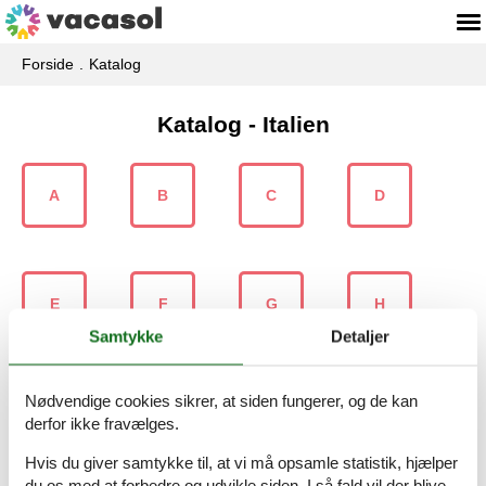
Forside
Katalog
Katalog - Italien
A
B
C
D
E
F
G
H
Samtykke
Detaljer
Nødvendige cookies sikrer, at siden fungerer, og de kan
I
J
K
L
derfor ikke fravælges.
Hvis du giver samtykke til, at vi må opsamle statistik, hjælper
du os med at forbedre og udvikle siden. I så fald vil der blive